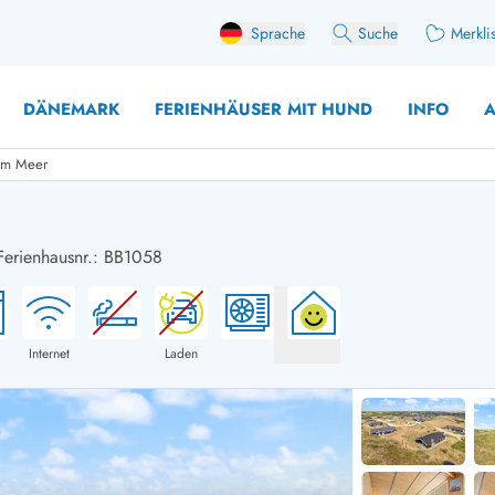
Sprache
Suche
Merkli
DÄNEMARK
FERIENHÄUSER MIT HUND
INFO
A
 am Meer
Ferienhausnr.: BB1058
 mit Hund
äuser mit Sonntagswechsel
Ferienhaus für 
user für Angler
Ferienhaus für 
user mit Aktivitätsraum
Ferienhaus für 
Internet
Laden
user mit Ladestation (E-Auto)
Ferienhaus für 
äuser mit Kaminofen
Ferienhaus für 
user mit Kindern
Ferienhäuser im 
rienhäuser
Ferienhäuser i
äuser mit Nebensaionrabatt
Ferienhäuser im 