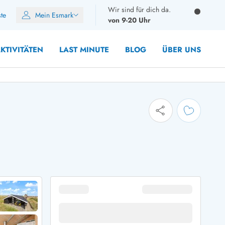
Wir sind für dich da.
ste
Mein Esmark
von 9-20 Uhr
KTIVITÄTEN
LAST MINUTE
BLOG
ÜBER UNS
8 Personen
10 Personen
12 Personen
14 Personen
Gruppen
Frühjahr
m Sommer
Herbst