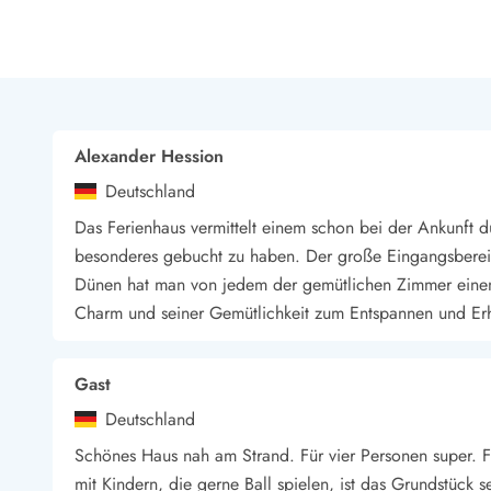
LEGOLAND® Rabatt
Urlaub mit Kindern
Urlaub mit Hund
Urlaub am Strand
Urlaub in der Natur
Finde Bernstein am Strand
Alexander Hession
Indoorspielländer in Dänemark
Deutschland
Zoos und Tierparks in Dänemark
Freizeitparks in Dänemark
Das Ferienhaus vermittelt einem schon bei der Ankunft
Sport
besonderes gebucht zu haben. Der große Eingangsbereic
Angeln in Dänemark
Dünen hat man von jedem der gemütlichen Zimmer einen d
Bowling in Dänemark
Charm und seiner Gemütlichkeit zum Entspannen und Erh
Minigolf spielen in Dänemark
Schwimmhallen und Badeländer
Golfen in Dänemark
Gast
Fitnesscenter in Dänemark
Deutschland
Fahrradfahren in Dänemark
Schönes Haus nah am Strand. Für vier Personen super. F
Reiten in Dänemark
mit Kindern, die gerne Ball spielen, ist das Grundstück s
Surfen in Dänemark