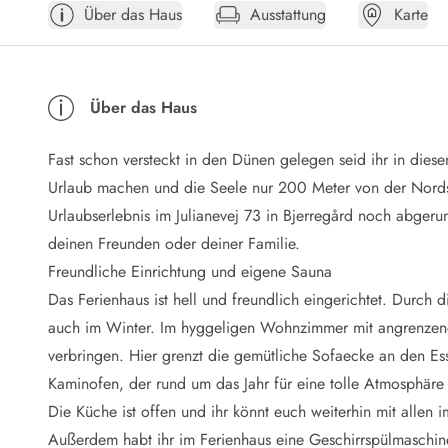
Über das Haus
Ausstattung
Karte
Öffnungszeiten
Anreise
Abreise
Ferienhaus ABC
Über das Haus
Häufige Fragen zur Buchung
Nebenkosten (Strom, Wasser usw...)
Fast schon versteckt in den Dünen gelegen seid ihr in die
Verleihservice
Reisescheckliste
Urlaub machen und die Seele nur 200 Meter von der Nords
Endreinigung
Urlaubserlebnis im Julianevej 73 in Bjerregård noch abgeru
Gutschein
deinen Freunden oder deiner Familie.
Frühbucher
Freundliche Einrichtung und eigene Sauna
Mietbedingungen
Das Ferienhaus ist hell und freundlich eingerichtet. Durch
Info
auch im Winter. Im hyggeligen Wohnzimmer mit angrenzende
Reiseführer Dänemark
Tipps für Urlaub in Dänemark
verbringen. Hier grenzt die gemütliche Sofaecke an den Ess
Wetter in Dänemark
Kaminofen, der rund um das Jahr für eine tolle Atmosphär
Saisonzeiten
Die Küche ist offen und ihr könnt euch weiterhin mit allen 
Badesicherheit im Meer
Außerdem habt ihr im Ferienhaus eine Geschirrspülmaschin