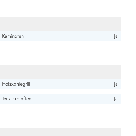
ide Sande
Das Team im Hintergrund
Kaminofen
Ja
Holzkohlegrill
Ja
Terrasse: offen
Ja