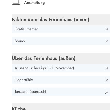
Esmark Bjerregard
Esmark Sondervig
Esmark Houstrup
Esmark Fanö
E
Ausstattung
Kontakt & Öffnungszeiten
Qualität seit 1965
Über uns
Fakten über das Ferienhaus (innen)
Nachhaltigkeit
Gratis internet
Ja
Das sagen unsere Gäste
Newsletter
Sauna
Ja
Sponsoren - Esmark unterstützt
Mietbedingungen
Datenschutzerklärung
Über das Ferienhaus (außen)
Impressum
Presse
Aussendusche (April - 1. November)
Ja
Liegestühle
Ja
Terrasse: überdacht
Ja
Küche