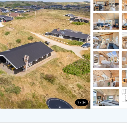
aus für 2 Personen
Ferienhäuser im
aus für 4 Personen
Ferienhäuser üb
aus für 6 Personen
Ferienhäuser übe
ande
Ferienhäuser Sondervig
äuser Ho
Ferienhäuser in
äuser Houstrup
Ferienhäuser R
äuser Houvig
Ferienhäuser am
user auf Holmsland Klit
Ferienhäuser So
äuser in Holmsland
Ferienhäuser Sk
äuser Hvide Sande
Ferienhäuser in
äuser Jegum
Ferienhäuser Ved
äuser Klegod
Ferienhäuser Vej
äuser Lodbjerg Hede
Ferienhäuser Ve
user Nr. Lyngvig
1 / 34
e bei uns