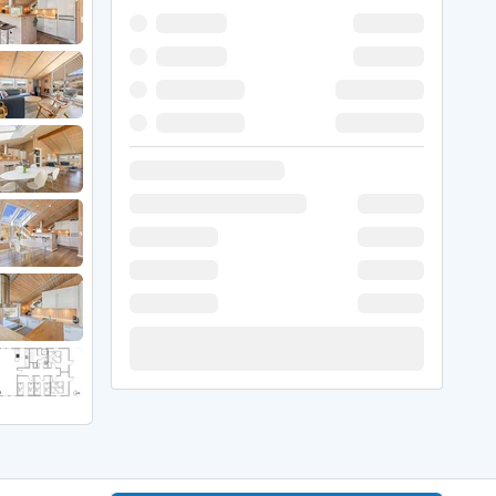
 Winter
er Weihnachten
r Silvester
 Nymindegab
ömö
 Ringköbing Fjord
ndervig
odbjerge
 Thorsminde
erso Klit
ers Strand
ster Husby