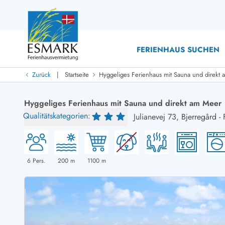
FERIENHAUS SUCHEN
|
Zurück
Startseite
Hyggeliges Ferienhaus mit Sauna und direkt
Last Minute
Last Minute
Hyggeliges Ferienhaus mit Sauna und direkt am Meer
Neu bei uns!
Qualitätskategorien:
Julianevej 73,
Bjerregård
-
Neue Ferienhäuser bei ESMARK
Ferienhäuser mit Pool
Ferienhäuser
Neurenovierte Ferienhäuser
Ferienh
Ferienhäuser mit Endreinigung inklusive
Ferienhä
Ferienhäuser dicht am Strand
Ferienhä
6
Pers.
200
m
1100
m
Ferienhäuser mit Internet
Ferienhä
Ferienhäuser neu gebaut
Ferienh
Ferienhäuser mit Sauna
Ferienhä
Ferienhäuser Nicht-Raucher
Luxus Fe
Ferienhäuser mit Aussicht
Ferienh