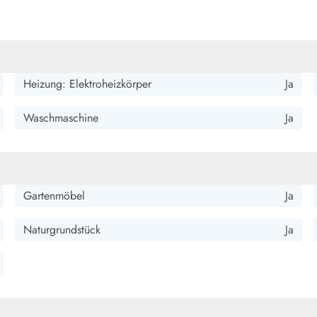
smark Blavand
Esmark Vejers
Esmark Henne
Esmark Römö
Esmark Hv
Heizung: Elektroheizkörper
Ja
Waschmaschine
Ja
Gartenmöbel
Ja
Naturgrundstück
Ja