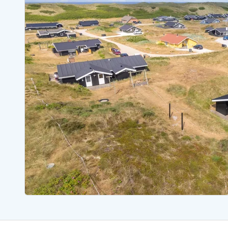
Ferienhäuser mit Whirlpool
Ferienh
Ferienhäuser mit Freitagswechsel
Ferienh
Ferienhäuser mit Samstagswechsel
Ferienh
Ferienhäuser Bjerregard
Ferienhäuser Blavand
Ferienhäuser Hvide S
Ferienhäuser Argab
Ferienh
Ferienhäuser in Arrild
Ferienh
Ferienhäuser Bjerregard
Ferienh
Ferienhäuser Blavand
Ferienhä
Ferienhäuser Bork Havn
Ferienh
Ferienhäuser Fjand
Ferienh
Ferienhäuser Fanö
Ferienh
Ferienhäuser Graerup Strand
Ferienh
Ferienhäuser Haurvig
Ferienh
Ferienhäuser Henne Strand
Ferienhä
Esmark Reisecurity
Esmark KidsVIP
Esmark VIP Partnervorteile
Vorteil
Praktische Informationen