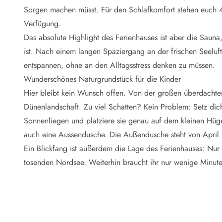
Naturschutz
Sorgen machen müsst. Für den Schlafkomfort stehen euch 4
Webcam Dänemark
Verfügung.
Ferienhauskatalog
Fotowettbewerb
Das absolute Highlight des Ferienhauses ist aber die Sau
Karte
ist. Nach einem langen Spaziergang an der frischen Seeluft
Vorteile bei uns
entspannen, ohne an den Alltagsstress denken zu müssen.
Reisecurity
Wunderschönes Naturgrundstück für die Kinder
Esmark KidsVIP
Hier bleibt kein Wunsch offen. Von der großen überdachten T
Esmark VIP - Partnervorteile und Rabatte
Dünenlandschaft. Zu viel Schatten? Kein Problem: Setz dic
Preisgarantie
Keine Kaution
Sonnenliegen und platziere sie genau auf dem kleinen Hü
Gästebewertungen
auch eine Aussendusche. Die Außendusche steht von April
Gratis WLAN
Ein Blickfang ist außerdem die Lage des Ferienhauses: Nu
Rabatt
tosenden Nordsee. Weiterhin braucht ihr nur wenige Minute
We love people
Freizeit
Esmark VIP Partnervorteile
Esmark KidsVIP