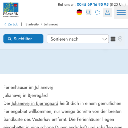
Ruf uns an:
0045 69 16 95 95
(8-20 Uhr)
Ferienhaus in Dänemark finden
Anreise
|
Zurück
Startseite
Julianevej
Julianevej
Gebiete
Karten
Suchfilter
Listena
Wünsche zum Haus
Zurücksetzen
Loading...
Ferienhäuser im Julianevej
Julianevej in Bjerregård
Der
Julianevej in Bjerregaard
heißt dich in einem gemütlichen
Feriengebiet willkommen, nur wenige Schritte von der breiten
Sandküste des Vesterhav entfernt. Die Ferienhäuser liegen
eingebettet in eine schöne Dünenlandschaft und schaffen eine