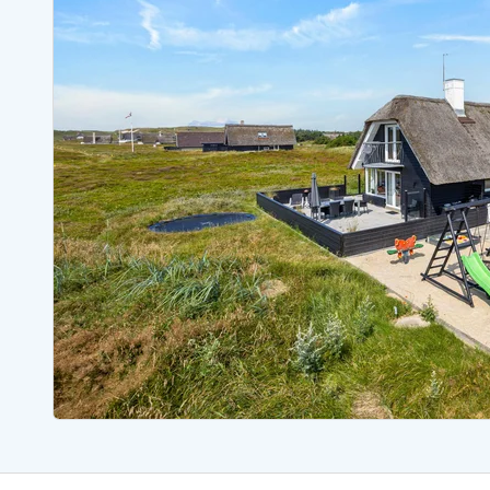
Ferienhäuser mit Whirlpool
Ferienh
Ferienhäuser mit Freitagswechsel
Ferienh
Ferienhäuser mit Samstagswechsel
Ferienh
Ferienhäuser Bjerregard
Ferienhäuser Blavand
Ferienhäuser Hvide S
Ferienhäuser Argab
Ferienh
Ferienhäuser in Arrild
Ferienh
Ferienhäuser Bjerregard
Ferienh
Ferienhäuser Blavand
Ferienhä
Ferienhäuser Bork Havn
Ferienh
Ferienhäuser Fjand
Ferienh
Ferienhäuser Fanö
Ferienh
Ferienhäuser Graerup Strand
Ferienh
Ferienhäuser Haurvig
Ferienh
Ferienhäuser Henne Strand
Ferienhä
Esmark Reisecurity
Esmark KidsVIP
Esmark VIP Partnervorteile
Vorteil
Praktische Informationen