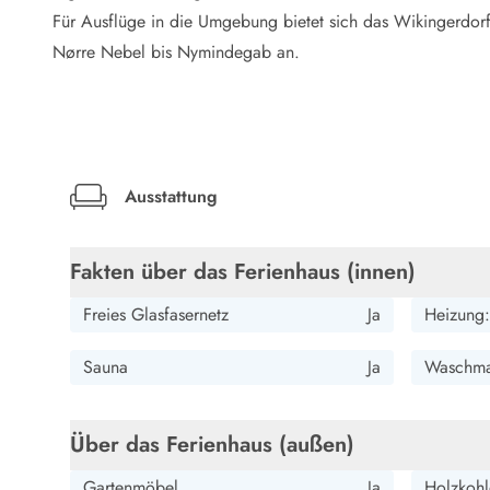
LEGOLAND® Rabatt
Für Ausflüge in die Umgebung bietet sich das Wikingerdor
Urlaub mit Kindern
Nørre Nebel bis Nymindegab an.
Urlaub mit Hund
Urlaub am Strand
Urlaub in der Natur
Finde Bernstein am Strand
Indoorspielländer in Dänemark
Zoos und Tierparks in Dänemark
Ausstattung
Freizeitparks in Dänemark
Sport
Fakten über das Ferienhaus (innen)
Angeln in Dänemark
Bowling in Dänemark
Freies Glasfasernetz
Ja
Heizung:
Minigolf spielen in Dänemark
Schwimmhallen und Badeländer
Sauna
Ja
Waschma
Golfen in Dänemark
Fitnesscenter in Dänemark
Fahrradfahren in Dänemark
Über das Ferienhaus (außen)
Reiten in Dänemark
Surfen in Dänemark
Gartenmöbel
Ja
Holzkohle