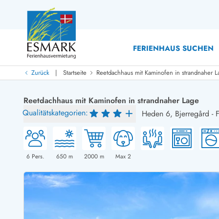
FERIENHAUS SUCHEN
|
Zurück
Startseite
Reetdachhaus mit Kaminofen in strandnaher L
Last Minute
Last Minute
Reetdachhaus mit Kaminofen in strandnaher Lage
Neu bei uns!
Qualitätskategorien:
Heden 6,
Bjerregård
-
Neue Ferienhäuser bei ESMARK
Ferienhäuser mit Pool
Ferienhäuser
Neurenovierte Ferienhäuser
Ferienh
Ferienhäuser mit Endreinigung inklusive
Ferienhä
Ferienhäuser dicht am Strand
Ferienhä
6
Pers.
650
m
2000
m
Max 2
Ferienhäuser mit Internet
Ferienhä
Ferienhäuser neu gebaut
Ferienh
Ferienhäuser mit Sauna
Ferienhä
Ferienhäuser Nicht-Raucher
Luxus Fe
Ferienhäuser mit Aussicht
Ferienh