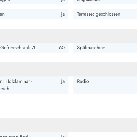
en
Ja
Terrasse: geschlossen
 Gefrierschrank /L
60
Spülmaschine
: Holzlaminat -
Ja
Radio
eich
nheizung Bad
Ja