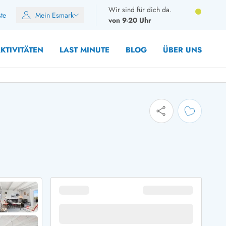
Wir sind für dich da.
ste
Mein Esmark
von 9-20 Uhr
KTIVITÄTEN
LAST MINUTE
BLOG
ÜBER UNS
8 Personen
10 Personen
12 Personen
14 Personen
Gruppen
Frühjahr
m Sommer
Herbst