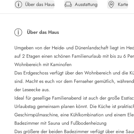
Über das Haus
Ausstattung
Karte
Öffnungszeiten
Anreise
Abreise
Ferienhaus ABC
Über das Haus
Häufige Fragen zur Buchung
Nebenkosten (Strom, Wasser usw...)
Umgeben von der Heide- und Dünenlandschaft liegt im Hede
Verleihservice
Reisescheckliste
auf 2 Etagen einen schönen Familienurlaub mit bis zu 6 P
Endreinigung
Wohnbereich mit Kaminofen
Gutschein
Das Erdgeschoss verfügt über den Wohnbereich und die Kü
Frühbucher
sind. Macht es euch vor dem Fernseher gemütlich, während 
Mietbedingungen
der Leseecke aus.
Info
Ideal für gesellige Familienabend ist auch der große Esst
Reiseführer Dänemark
Tipps für Urlaub in Dänemark
Urlaubstag gemeinsam planen könnt. Die Küche ist praktisch
Wetter in Dänemark
Geschirrspülmaschine, eine Kühlkombination und einem Ele
Saisonzeiten
Badezimmer mit Sauna und Fußbodenheizung
Badesicherheit im Meer
Das größere der beiden Badezimmer verfügt über eine Sau