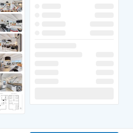
 Winter
er Weihnachten
r Silvester
 Nymindegab
ömö
 Ringköbing Fjord
ndervig
odbjerge
 Thorsminde
erso Klit
ers Strand
ster Husby