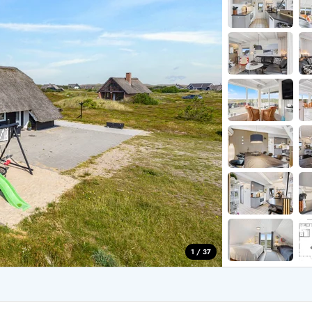
aus für 2 Personen
Ferienhäuser im
aus für 4 Personen
Ferienhäuser üb
aus für 6 Personen
Ferienhäuser übe
ande
Ferienhäuser Sondervig
äuser Ho
Ferienhäuser in
äuser Houstrup
Ferienhäuser R
äuser Houvig
Ferienhäuser am
user auf Holmsland Klit
Ferienhäuser So
äuser in Holmsland
Ferienhäuser Sk
äuser Hvide Sande
Ferienhäuser in
äuser Jegum
Ferienhäuser Ved
äuser Klegod
Ferienhäuser Vej
äuser Lodbjerg Hede
Ferienhäuser Ve
user Nr. Lyngvig
1 / 37
e bei uns