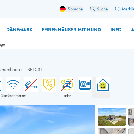
Sprache
Suche
Merkli
DÄNEMARK
FERIENHÄUSER MIT HUND
INFO
A
age
Ferienhausnr.: BB1031
 mit Hund
äuser mit Sonntagswechsel
Ferienhaus für 
user für Angler
Ferienhaus für 
user mit Aktivitätsraum
Ferienhaus für 
Glasfaserinternet
Laden
user mit Ladestation (E-Auto)
Ferienhaus für 
äuser mit Kaminofen
Ferienhaus für 
user mit Kindern
Ferienhäuser im 
rienhäuser
Ferienhäuser i
äuser mit Nebensaionrabatt
Ferienhäuser im 