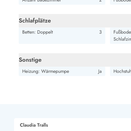
Esmark Bjerregard
Esmark Sondervig
Esmark Houstrup
Esmark Fanö
E
Kontakt & Öffnungszeiten
Qualität seit 1965
Schlafplätze
Über uns
Nachhaltigkeit
Betten: Doppelt
3
Fußboden
Das sagen unsere Gäste
Schlafzi
Newsletter
Sponsoren - Esmark unterstützt
Mietbedingungen
Sonstige
Datenschutzerklärung
Impressum
Heizung: Wärmepumpe
Ja
Hochstuh
Presse
Claudia Tralls