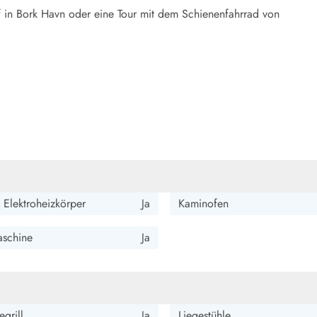
f in Bork Havn oder eine Tour mit dem Schienenfahrrad von
 Elektroheizkörper
Ja
Kaminofen
schine
Ja
grill
Ja
Liegestühle