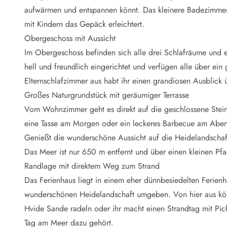
Naturschutz
aufwärmen und entspannen könnt. Das kleinere Badezimmer
Webcam Dänemark
mit Kindern das Gepäck erleichtert.
Ferienhauskatalog
Fotowettbewerb
Obergeschoss mit Aussicht
Karte
Im Obergeschoss befinden sich alle drei Schlafräume und e
Vorteile bei uns
hell und freundlich eingerichtet und verfügen alle über 
Reisecurity
Elternschlafzimmer aus habt ihr einen grandiosen Ausblick 
Esmark KidsVIP
Großes Naturgrundstück mit geräumiger Terrasse
Esmark VIP - Partnervorteile und Rabatte
Vom Wohnzimmer geht es direkt auf die geschlossene Steint
Preisgarantie
Keine Kaution
eine Tasse am Morgen oder ein leckeres Barbecue am Abend, 
Gästebewertungen
Genießt die wunderschöne Aussicht auf die Heidelandschaft
Gratis WLAN
Das Meer ist nur 650 m entfernt und über einen kleinen Pfa
Rabatt
Randlage mit direktem Weg zum Strand
We love people
Das Ferienhaus liegt in einem eher dünnbesiedelten Ferienh
wunderschönen Heidelandschaft umgeben. Von hier aus könn
Freizeit
Esmark VIP Partnervorteile
Hvide Sande radeln oder ihr macht einen Strandtag mit Pic
Esmark KidsVIP
Tag am Meer dazu gehört.