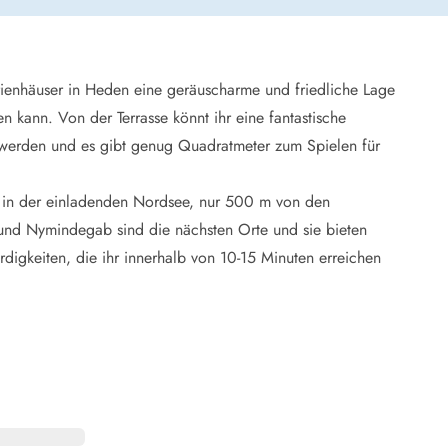
er Weihnachten
r Silvester
ienhäuser in Heden eine geräuscharme und friedliche Lage
n kann. Von der Terrasse könnt ihr eine fantastische
 Nymindegab
t werden und es gibt genug Quadratmeter zum Spielen für
ömö
 Ringköbing Fjord
 in der einladenden Nordsee, nur 500 m von den
ndervig
odbjerge
und Nymindegab sind die nächsten Orte und sie bieten
 Thorsminde
igkeiten, die ihr innerhalb von 10-15 Minuten erreichen
erso Klit
ers Strand
ster Husby