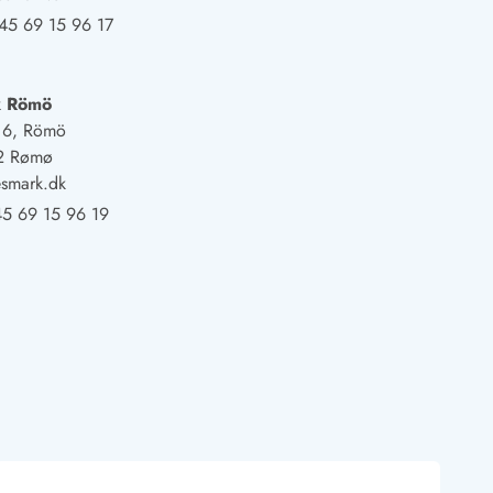
45 69 15 96 17
k Römö
j 6, Römö
2 Rømø
smark.dk
5 69 15 96 19