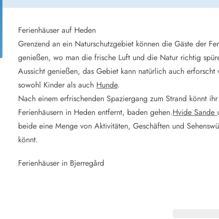
aus für 4 Personen
Ferienhäuser üb
aus für 6 Personen
Ferienhäuser übe
aus für 8 Personen
Ferienhäuser auf Heden
Grenzend an ein Naturschutzgebiet können die Gäste der Fer
ande
Ferienhäuser Sondervig
genießen, wo man die frische Luft und die Natur richtig spüre
äuser Ho
Ferienhäuser in
Aussicht genießen, das Gebiet kann natürlich auch erforsch
äuser Houstrup
Ferienhäuser R
sowohl Kinder als auch
Hunde
.
äuser Houvig
Ferienhäuser am
Nach einem erfrischenden Spaziergang zum Strand könnt ihr
user auf Holmsland Klit
Ferienhäuser So
äuser in Holmsland
Ferienhäuser Sk
Ferienhäusern in Heden entfernt, baden gehen.
Hvide Sande
äuser Hvide Sande
Ferienhäuser in
beide eine Menge von Aktivitäten, Geschäften und Sehenswürd
äuser Jegum
Ferienhäuser Ved
könnt.
äuser Klegod
Ferienhäuser Vej
äuser Lodbjerg Hede
Ferienhäuser Ve
Ferienhäuser in Bjerregård
user Nr. Lyngvig
e bei uns