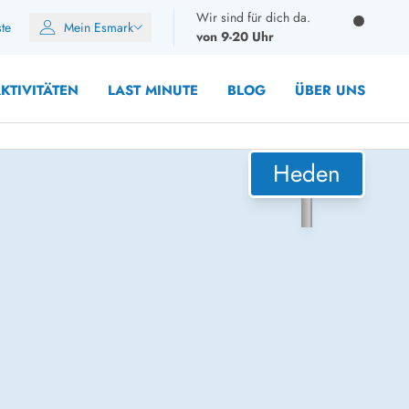
Wir sind für dich da.
ste
Mein Esmark
von 9-20 Uhr
KTIVITÄTEN
LAST MINUTE
BLOG
ÜBER UNS
Heden
10 Personen
12 Personen
14 Personen
Gruppen
Frühjahr
m Sommer
Herbst
 Winter