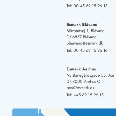
Naturschutz
Tel:
00 45 69 15 96 13
Webcam Dänemark
Ferienhauskatalog
Fotowettbewerb
Esmark Blåvand
Karte
Blåvandvej 1, Blåvand
Vorteile bei uns
DK-6857 Blåvand
Reisecurity
blaavand@esmark.dk
Esmark KidsVIP
Tel:
00 45 69 15 96 16
Esmark VIP - Partnervorteile und Rabatte
Preisgarantie
Keine Kaution
Esmark Aarhus
Gästebewertungen
Ny Banegårdsgade 55, Aar
Gratis WLAN
DK-8000 Aarhus C
Rabatt
post@esmark.dk
We love people
Tel:
+45 69 15 96 15
Freizeit
Esmark VIP Partnervorteile
Esmark KidsVIP