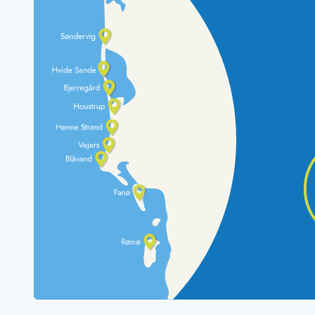
LEGOLAND® Rabatt
Urlaub mit Kindern
Urlaub mit Hund
Urlaub am Strand
Urlaub in der Natur
Finde Bernstein am Strand
Indoorspielländer in Dänemark
Zoos und Tierparks in Dänemark
Freizeitparks in Dänemark
Sport
Angeln in Dänemark
Bowling in Dänemark
Minigolf spielen in Dänemark
Schwimmhallen und Badeländer
Golfen in Dänemark
Fitnesscenter in Dänemark
Fahrradfahren in Dänemark
Reiten in Dänemark
Surfen in Dänemark