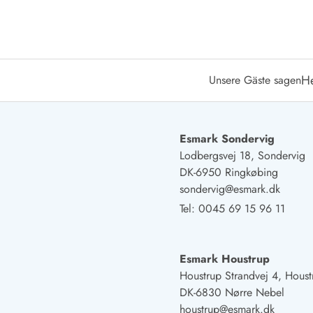
Öffnungszeiten
Anreise
Abreise
Ferienhaus ABC
H
Unsere Gäste sagen
Häufige Fragen zur Buchung
Nebenkosten (Strom, Wasser usw...)
Verleihservice
Reisescheckliste
Esmark Sondervig
Endreinigung
Lodbergsvej 18, Sondervig
Gutschein
DK-6950 Ringkøbing
Frühbucher
sondervig@esmark.dk
Mietbedingungen
Tel:
0045 69 15 96 11
Info
Reiseführer Dänemark
Tipps für Urlaub in Dänemark
Esmark Houstrup
Wetter in Dänemark
Houstrup Strandvej 4, Houst
Saisonzeiten
DK-6830 Nørre Nebel
Badesicherheit im Meer
houstrup@esmark.dk