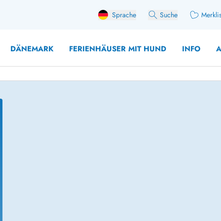
Sprache
Suche
Merkli
DÄNEMARK
FERIENHÄUSER MIT HUND
INFO
A
 mit Hund
äuser mit Sonntagswechsel
Ferienhaus für 
user mit Aktivitätsraum
Ferienhaus für 
user mit Ladestation (E-Auto)
Ferienhaus für 
äuser mit Kaminofen
Ferienhaus für 
user mit Kindern
Ferienhäuser im 
rienhäuser
Ferienhäuser i
äuser mit Nebensaionrabatt
Ferienhäuser im 
aus für 2 Personen
Ferienhäuser im