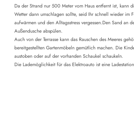
Naturschutz
Da der Strand nur 500 Meter vom Haus entfernt ist, kann di
Webcam Dänemark
Wetter dann umschlagen sollte, seid Ihr schnell wieder im
Ferienhauskatalog
Fotowettbewerb
aufwärmen und den Alltagsstress vergessen.Den Sand an de
Karte
Außendusche abspülen.
Vorteile bei uns
Auch von der Terrasse kann das Rauschen des Meeres gehör
Reisecurity
bereitgestellten Gartenmöbeln gemütlich machen. Die Kin
Esmark KidsVIP
austoben oder auf der vorhanden Schaukel schaukeln.
Esmark VIP - Partnervorteile und Rabatte
Die Lademöglichkeit für das Elektroauto ist eine Ladestation
Preisgarantie
Keine Kaution
Gästebewertungen
Gratis WLAN
Rabatt
We love people
Freizeit
Esmark VIP Partnervorteile
Esmark KidsVIP