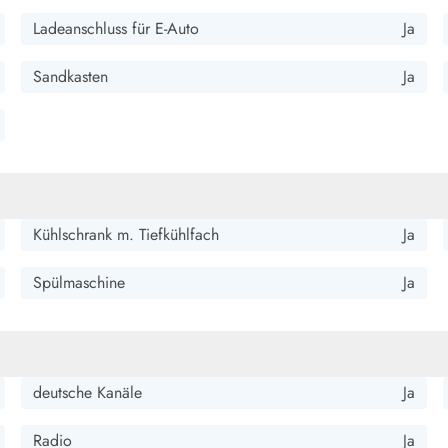
fen und sorgt für Komfort auf höchstem Niveau. Ein perfekter
Ladeanschluss für E-Auto
Ja
Sandkasten
Ja
 sind sehr sauber und gepflegt. Der Strand ist sehr schön und
Kühlschrank m. Tiefkühlfach
Ja
Spülmaschine
Ja
mit genug Platz für 8 Personen. Es gibt viele gemütliche
orhinein hatte ich Bedenken wegen der Nähe zu den Nachbarn,
rt von der Außendusche.
deutsche Kanäle
Ja
Radio
Ja