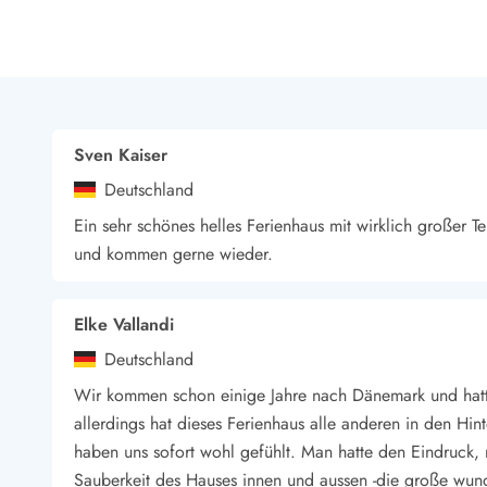
LEGOLAND® Rabatt
Urlaub mit Kindern
Urlaub mit Hund
Urlaub am Strand
Urlaub in der Natur
Finde Bernstein am Strand
Sven Kaiser
Indoorspielländer in Dänemark
Deutschland
Zoos und Tierparks in Dänemark
Freizeitparks in Dänemark
Ein sehr schönes helles Ferienhaus mit wirklich großer Te
Sport
und kommen gerne wieder.
Angeln in Dänemark
Bowling in Dänemark
Elke Vallandi
Minigolf spielen in Dänemark
Schwimmhallen und Badeländer
Deutschland
Golfen in Dänemark
Wir kommen schon einige Jahre nach Dänemark und hatt
Fitnesscenter in Dänemark
allerdings hat dieses Ferienhaus alle anderen in den Hi
Fahrradfahren in Dänemark
haben uns sofort wohl gefühlt. Man hatte den Eindruck,
Reiten in Dänemark
Sauberkeit des Hauses innen und aussen -die große wun
Surfen in Dänemark