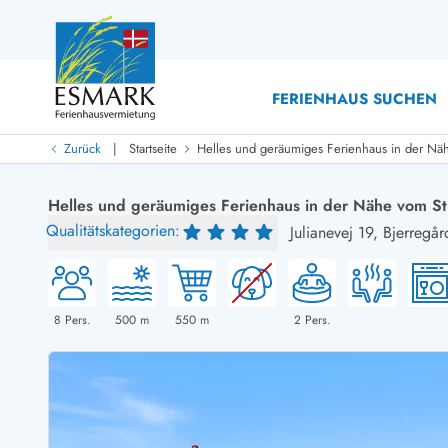
FERIENHAUS SUCHEN
|
Zurück
Startseite
Helles und geräumiges Ferienhaus in der Nä
Last Minute
Last Minute
Helles und geräumiges Ferienhaus in der Nähe vom S
Neu bei uns!
Qualitätskategorien:
Julianevej 19,
Bjerregår
Neue Ferienhäuser bei ESMARK
Ferienhäuser mit Pool
Ferienhäuser
Neurenovierte Ferienhäuser
Ferienh
Ferienhäuser mit Endreinigung inklusive
Ferienhä
Ferienhäuser dicht am Strand
Ferienhä
8
Pers.
500
m
550
m
2
Pers.
Ferienhäuser mit Internet
Ferienhä
Ferienhäuser neu gebaut
Ferienh
Ferienhäuser mit Sauna
Ferienhä
Ferienhäuser Nicht-Raucher
Luxus Fe
Ferienhäuser mit Aussicht
Ferienh