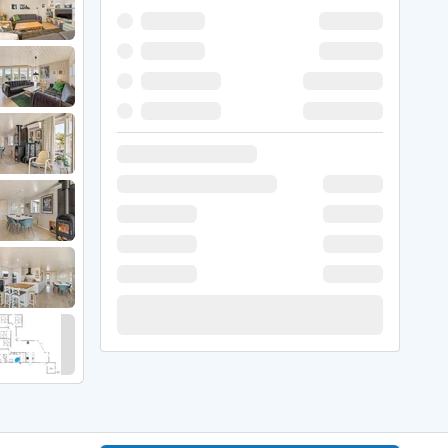
 Winter
er Weihnachten
r Silvester
 Nymindegab
ömö
 Ringköbing Fjord
ndervig
odbjerge
 Thorsminde
erso Klit
ers Strand
ster Husby