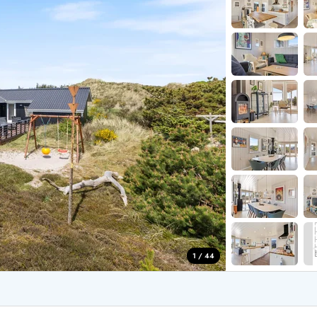
aus für 2 Personen
Ferienhäuser im
aus für 4 Personen
Ferienhäuser üb
aus für 6 Personen
Ferienhäuser übe
ande
Ferienhäuser Sondervig
äuser Ho
Ferienhäuser in
äuser Houstrup
Ferienhäuser R
äuser Houvig
Ferienhäuser am
user auf Holmsland Klit
Ferienhäuser So
äuser in Holmsland
Ferienhäuser Sk
äuser Hvide Sande
Ferienhäuser in
äuser Jegum
Ferienhäuser Ved
äuser Klegod
Ferienhäuser Vej
äuser Lodbjerg Hede
Ferienhäuser Ve
user Nr. Lyngvig
1 / 44
e bei uns