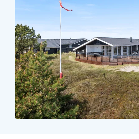
Ferienhäuser mit Whirlpool
Ferienh
Ferienhäuser mit Freitagswechsel
Ferienh
Ferienhäuser mit Samstagswechsel
Ferienh
Ferienhäuser Bjerregard
Ferienhäuser Blavand
Ferienhäuser Hvide S
Ferienhäuser Argab
Ferienh
Ferienhäuser in Arrild
Ferienh
Ferienhäuser Bjerregard
Ferienh
Ferienhäuser Blavand
Ferienhä
Ferienhäuser Bork Havn
Ferienh
Ferienhäuser Fjand
Ferienh
Ferienhäuser Fanö
Ferienh
Ferienhäuser Graerup Strand
Ferienh
Ferienhäuser Haurvig
Ferienh
Ferienhäuser Henne Strand
Ferienhä
Esmark Reisecurity
Esmark KidsVIP
Esmark VIP Partnervorteile
Vorteil
Praktische Informationen