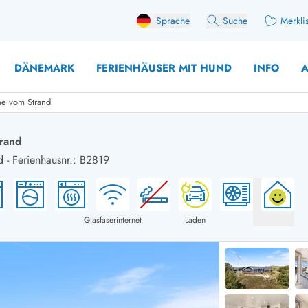
Sprache
Suche
Merkli
DÄNEMARK
FERIENHÄUSER MIT HUND
INFO
A
he vom Strand
trand
d
-
Ferienhausnr.: B2819
 mit Hund
äuser mit Sonntagswechsel
Ferienhaus für 
user für Angler
Ferienhaus für 
user mit Aktivitätsraum
Ferienhaus für 
Glasfaserinternet
Laden
user mit Ladestation (E-Auto)
Ferienhaus für 
äuser mit Kaminofen
Ferienhaus für 
user mit Kindern
Ferienhäuser im 
rienhäuser
Ferienhäuser i
äuser mit Nebensaionrabatt
Ferienhäuser im 