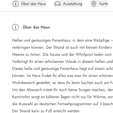
Über das Haus
Ausstattung
Karte
Öffnungszeiten
Anreise
Abreise
Ferienhaus ABC
Über das Haus
Häufige Fragen zur Buchung
Nebenkosten (Strom, Wasser usw...)
Helles und geräumiges Ferienhaus, in dem eine 8-köpfige –
Verleihservice
Reisescheckliste
verbringen können. Der Strand ist auch mit kleinen Kindern
Endreinigung
Meeres zu hören. Die Sauna und der Whirlpool laden zum 
Gutschein
Verbringt Ihr einen erholsamen Urlaub in diesem hellen un
Frühbucher
Dieses helle und geräumige Ferienhaus liegt auf einem sch
Mietbedingungen
können. Im Haus findet Ihr alles was man für einen schöne
Info
Wohnbereich gestaltet, so dass Ihr beim kochen auch am Fa
Reiseführer Dänemark
Tipps für Urlaub in Dänemark
Um den Abwasch müsst Ihr euch keine Sorgen machen, den 
Wetter in Dänemark
Kaminofen sorgt an kälteren Tagen nicht nur für Wärme, so
Saisonzeiten
die Auswahl an deutschen Fernsehprogrammen auf 3 beschrä
Badesicherheit im Meer
Der Strand kann zu Fuß erreicht werden