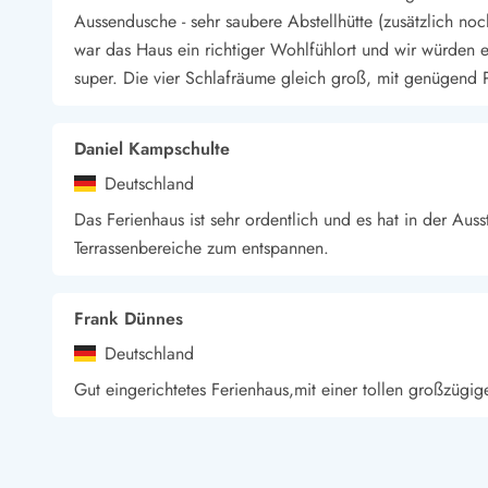
Aussendusche - sehr saubere Abstellhütte (zusätzlich noc
Wandern in Dänemark
Wasserski in Dänemark
war das Haus ein richtiger Wohlfühlort und wir würden e
Segeln in Dänemark
super. Die vier Schlafräume gleich groß, mit genügend 
Kultur in Dänemark
Historische Museen
Daniel Kampschulte
Sehenswürdigkeiten
Kunstmuseen
Deutschland
Kunsthandwerk und Galerien
Das Ferienhaus ist sehr ordentlich und es hat in der Ausst
Essen und Trinken
Terrassenbereiche zum entspannen.
Einkaufen und Shopping
Weihnachten in Dänemark
Heiraten in Dänemark
Frank Dünnes
Wikinger in Dänemark
Deutschland
Hygge
Pyt
Gut eingerichtetes Ferienhaus,mit einer tollen großzügige
Gast