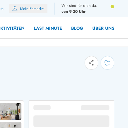
Wir sind für dich da.
ste
Mein Esmark
von 9-20 Uhr
KTIVITÄTEN
LAST MINUTE
BLOG
ÜBER UNS
10 Personen
12 Personen
14 Personen
Gruppen
Frühjahr
m Sommer
Herbst
 Winter