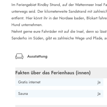
LEGOLAND® Rabatt
Im Feriengebiet Rindby Strand, auf der Wattenmeer Insel Fan
Urlaub mit Kindern
unterwegs seid. Der kilometerweite Sandstrand mit zahlreic
Urlaub mit Hund
entfernt. Hier könnt ihr in der Nordsee baden, Blokart fah
Urlaub am Strand
Hund unternehmen.
Urlaub in der Natur
Finde Bernstein am Strand
Nehmt gerne eure Fahrräder mit auf die Insel, denn so läs
Indoorspielländer in Dänemark
Sønderho im Süden, gibt es zahlreiche Wege und Pfade, auf
Zoos und Tierparks in Dänemark
Freizeitparks in Dänemark
Sport
Ausstattung
Angeln in Dänemark
Bowling in Dänemark
Minigolf spielen in Dänemark
Fakten über das Ferienhaus (innen)
Schwimmhallen und Badeländer
Gratis internet
Ja
Golfen in Dänemark
Fitnesscenter in Dänemark
Sauna
Ja
Fahrradfahren in Dänemark
Reiten in Dänemark
Surfen in Dänemark