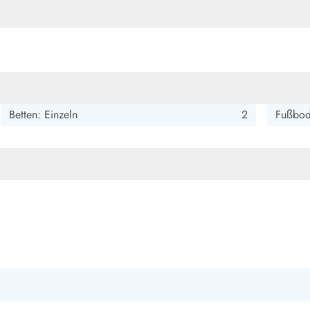
smark Blavand
Esmark Vejers
Esmark Henne
Esmark Römö
Esmark Hv
Betten: Einzeln
2
Fußbod