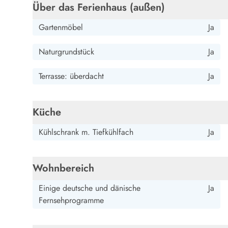
Über das Ferienhaus (außen)
Wandern in Dänemark
Wasserski in Dänemark
Gartenmöbel
Ja
Segeln in Dänemark
Kultur in Dänemark
Naturgrundstück
Ja
Historische Museen
Sehenswürdigkeiten
Terrasse: überdacht
Ja
Kunstmuseen
Kunsthandwerk und Galerien
Essen und Trinken
Küche
Einkaufen und Shopping
Weihnachten in Dänemark
Kühlschrank m. Tiefkühlfach
Ja
Heiraten in Dänemark
Wikinger in Dänemark
Wohnbereich
Hygge
Pyt
Einige deutsche und dänische
Ja
Fernsehprogramme