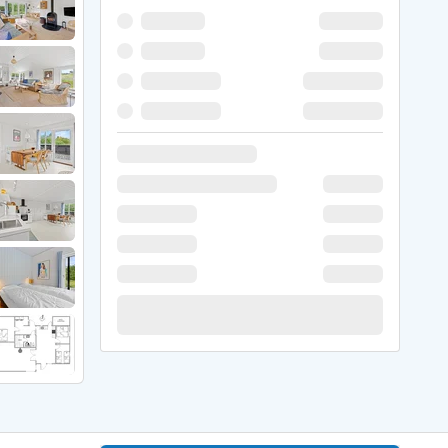
er Weihnachten
r Silvester
 Nymindegab
ömö
 Ringköbing Fjord
ndervig
odbjerge
 Thorsminde
erso Klit
ers Strand
ster Husby