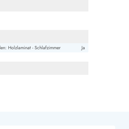
ide Sande
Das Team im Hintergrund
en: Holzlaminat - Schlafzimmer
Ja