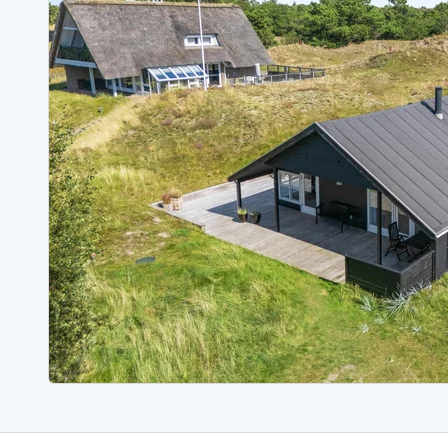
Ferienhäuser mit Whirlpool
Ferienh
Ferienhäuser mit Freitagswechsel
Ferienh
Ferienhäuser für Angler
Ferienh
Ferienhäuser Bjerregard
Ferienhäuser Blavand
Ferienhäuser Hvide S
Ferienhäuser Argab
Ferienh
Ferienhäuser in Arrild
Ferienh
Ferienhäuser Bjerregard
Ferienh
Ferienhäuser Blavand
Ferienhä
Ferienhäuser Bork Havn
Ferienh
Ferienhäuser Fjand
Ferienh
Ferienhäuser Fanö
Ferienh
Ferienhäuser Graerup Strand
Ferienh
Ferienhäuser Haurvig
Ferienh
Ferienhäuser Henne Strand
Ferienhä
Esmark Reisecurity
Esmark KidsVIP
Esmark VIP Partnervorteile
Vorteil
Praktische Informationen