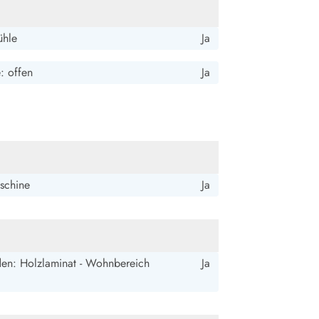
ühle
Ja
e: offen
Ja
schine
Ja
en: Holzlaminat - Wohnbereich
Ja