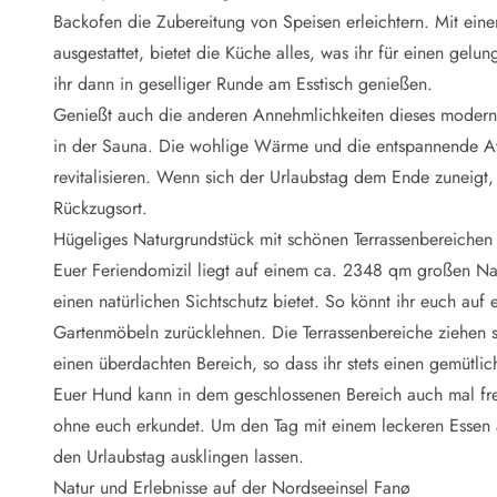
Naturschutz
Backofen die Zubereitung von Speisen erleichtern. Mit ei
Webcam Dänemark
ausgestattet, bietet die Küche alles, was ihr für einen gel
Ferienhauskatalog
Fotowettbewerb
ihr dann in geselliger Runde am Esstisch genießen.
Karte
Genießt auch die anderen Annehmlichkeiten dieses modern
Vorteile bei uns
in der Sauna. Die wohlige Wärme und die entspannende At
Reisecurity
revitalisieren. Wenn sich der Urlaubstag dem Ende zuneigt,
Esmark KidsVIP
Rückzugsort.
Esmark VIP - Partnervorteile und Rabatte
Hügeliges Naturgrundstück mit schönen Terrassenbereichen
Preisgarantie
Keine Kaution
Euer Feriendomizil liegt auf einem ca. 2348 qm großen Na
Gästebewertungen
einen natürlichen Sichtschutz bietet. So könnt ihr euch au
Gratis WLAN
Gartenmöbeln zurücklehnen. Die Terrassenbereiche ziehen si
Rabatt
einen überdachten Bereich, so dass ihr stets einen gemütli
We love people
Euer Hund kann in dem geschlossenen Bereich auch mal fre
ohne euch erkundet. Um den Tag mit einem leckeren Essen a
Freizeit
Esmark VIP Partnervorteile
den Urlaubstag ausklingen lassen.
Esmark KidsVIP
Natur und Erlebnisse auf der Nordseeinsel Fanø