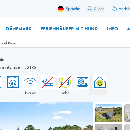
Sprache
Suche
Merkli
DÄNEMARK
FERIENHÄUSER MIT HUND
INFO
A
a und Kamin
min
rienhausnr.: 72138
 mit Hund
äuser mit Sonntagswechsel
Ferienhaus für 
user mit Aktivitätsraum
Ferienhaus für 
user mit Ladestation (E-Auto)
Ferienhaus für 
Internet
Laden
äuser mit Kaminofen
Ferienhaus für 
user mit Kindern
Ferienhäuser im 
rienhäuser
Ferienhäuser i
äuser mit Nebensaionrabatt
Ferienhäuser im 
aus für 2 Personen
Ferienhäuser im