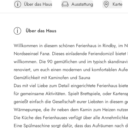
Über das Haus
Ausstattung
Karte
Öffnungszeiten
Anreise
Abreise
Ferienhaus ABC
Über das Haus
Häufige Fragen zur Buchung
Nebenkosten (Strom, Wasser usw...)
Willkommen in diesem schönen Ferienhaus in Rindby, im N
Verleihservice
Reisescheckliste
Nordseeinsel Fanø. Dieses einladende Feriendomizil bietet 
Endreinigung
willkommen. Die 90 gemütlichen und im typisch skandinavi
Gutschein
renoviert, um euch einen modernen und komfortablen Aufen
Frühbucher
Gemütlichkeit mit Kaminofen und Sauna
Mietbedingungen
Das mit viel Liebe zum Detail eingerichtete Ferienhaus bie
Info
für gemeinsame Aktivitäten. Spielt Brettspiele, oder Kart
Reiseführer Dänemark
Tipps für Urlaub in Dänemark
genießt einfach die Gesellschaft eurer Liebsten in diesem 
Wetter in Dänemark
Wärmepumpe, die ihr neben dem Kamin zum Heizen nutzen
Saisonzeiten
Die Küche des Ferienhauses verfügt über alle Annehmlichkei
Badesicherheit im Meer
Eine Spülmaschine sorgt dafür, dass das Aufräumen nach de