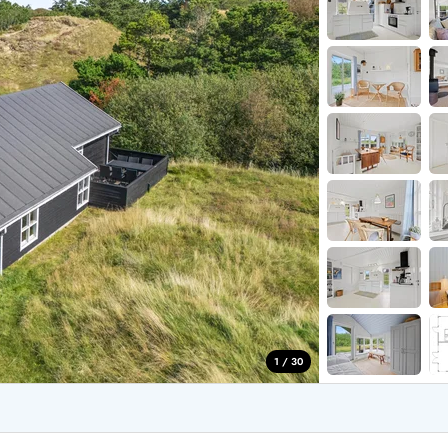
aus für 4 Personen
Ferienhäuser üb
aus für 6 Personen
Ferienhäuser übe
aus für 8 Personen
ande
Ferienhäuser Sondervig
äuser Ho
Ferienhäuser in
äuser Houstrup
Ferienhäuser R
äuser Houvig
Ferienhäuser am
user auf Holmsland Klit
Ferienhäuser So
äuser in Holmsland
Ferienhäuser Sk
äuser Hvide Sande
Ferienhäuser in
äuser Jegum
Ferienhäuser Ved
äuser Klegod
Ferienhäuser Vej
äuser Lodbjerg Hede
Ferienhäuser Ve
user Nr. Lyngvig
1 / 30
e bei uns