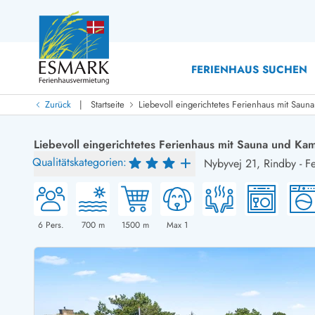
FERIENHAUS SUCHEN
|
Zurück
Startseite
Liebevoll eingerichtetes Ferienhaus mit Saun
Last Minute
Last Minute
Liebevoll eingerichtetes Ferienhaus mit Sauna und Ka
Neu bei uns!
Qualitätskategorien:
Nybyvej 21,
Rindby
-
Fe
Neue Ferienhäuser bei ESMARK
Ferienhäuser mit Pool
Ferienhäuser
Neurenovierte Ferienhäuser
Ferienh
Ferienhäuser mit Endreinigung inklusive
Ferienhä
Ferienhäuser dicht am Strand
Ferienhä
6
Pers.
700
m
1500
m
Max 1
Ferienhäuser mit Internet
Ferienh
Ferienhäuser neu gebaut
Ferienhä
Ferienhäuser mit Sauna
Luxus Fe
Ferienhäuser Nicht-Raucher
Ferienh
Ferienhäuser mit Aussicht
Ferienh