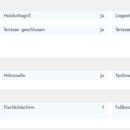
Holzkohlegrill
Ja
Liegest
Terrasse: geschlossen
Ja
Terrass
Mikrowelle
Ja
Spülma
Flachbildschirm
1
Fußbod