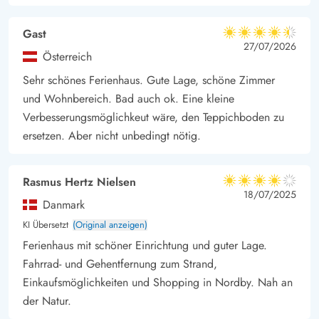
Gast
4.5 von 5
4.5 von 5
4.5 out of 5
27/07/2026
Österreich
Sehr schönes Ferienhaus. Gute Lage, schöne Zimmer
und Wohnbereich. Bad auch ok. Eine kleine
Verbesserungsmöglichkeut wäre, den Teppichboden zu
ersetzen. Aber nicht unbedingt nötig.
Rasmus Hertz Nielsen
4 von 5
4 von 5
4 out of 5
18/07/2025
Danmark
KI Übersetzt
(Original anzeigen)
Ferienhaus mit schöner Einrichtung und guter Lage.
Fahrrad- und Gehentfernung zum Strand,
Einkaufsmöglichkeiten und Shopping in Nordby. Nah an
der Natur.