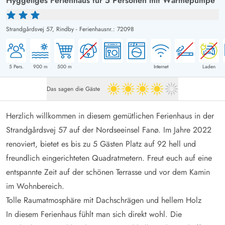
Hyggeliges Ferienhaus für 5 Personen mit Wärmepumpe
Strandgårdsvej 57,
Rindby
-
Ferienhausnr.: 72098
5
Pers.
900
m
500
m
Internet
Laden
Das sagen die Gäste
4 von 5
Herzlich willkommen in diesem gemütlichen Ferienhaus in der
Strandgårdsvej 57 auf der Nordseeinsel Fanø. Im Jahre 2022
renoviert, bietet es bis zu 5 Gästen Platz auf 92 hell und
freundlich eingerichteten Quadratmetern. Freut euch auf eine
entspannte Zeit auf der schönen Terrasse und vor dem Kamin
im Wohnbereich.
Tolle Raumatmosphäre mit Dachschrägen und hellem Holz
In diesem Ferienhaus fühlt man sich direkt wohl. Die