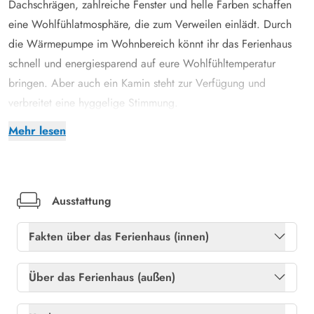
Dachschrägen, zahlreiche Fenster und helle Farben schaffen
eine Wohlfühlatmosphäre, die zum Verweilen einlädt. Durch
die Wärmepumpe im Wohnbereich könnt ihr das Ferienhaus
schnell und energiesparend auf eure Wohlfühltemperatur
bringen. Aber auch ein Kamin steht zur Verfügung und
verbreitet eine hyggelige Stimmung.
So könnt ihr beim Knacken des Kaminholzes ein leckeres Glas
Mehr lesen
Wein auf dem bequemen Sofa genießen oder am Esstisch ein
Gesellschaftsspiel spielen. In der offenen Küche im
Landhausstil findet ihr alles, um leckere Gerichte zu zaubern.
Probiert doch auch mal ein typisch dänisches Rezept aus. Um
Ausstattung
den Abwasch kümmert sich danach der Geschirrspüler.
Fakten über das Ferienhaus (innen)
Im praktischen Duschbad mit Fußbodenheizung steht euch eine
Waschmaschine zur Verfügung, welche besonders bei einer
Gratis internet
Ja
Über das Ferienhaus (außen)
Reise mit Kindern praktisch ist. In den beiden gemütlichen
Heizung: Elektroheizkörper
Ja
Doppelbettzimmern und dem Schlafzimmer mit Einzelbett
Gartenmöbel
Ja