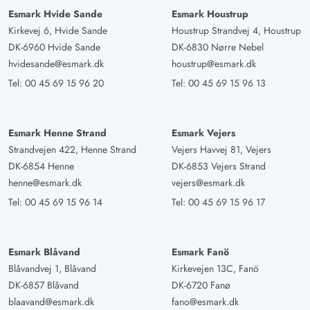
Esmark Hvide Sande
Esmark Houstrup
Kirkevej 6, Hvide Sande
Houstrup Strandvej 4, Houstrup
DK-6960 Hvide Sande
DK-6830 Nørre Nebel
hvidesande@esmark.dk
houstrup@esmark.dk
Tel:
00 45 69 15 96 20
Tel:
00 45 69 15 96 13
Esmark Henne Strand
Esmark Vejers
Strandvejen 422, Henne Strand
Vejers Havvej 81, Vejers
DK-6854 Henne
DK-6853 Vejers Strand
henne@esmark.dk
vejers@esmark.dk
Tel:
00 45 69 15 96 14
Tel:
00 45 69 15 96 17
Esmark Blåvand
Esmark Fanö
Blåvandvej 1, Blåvand
Kirkevejen 13C, Fanö
DK-6857 Blåvand
DK-6720 Fanø
blaavand@esmark.dk
fano@esmark.dk