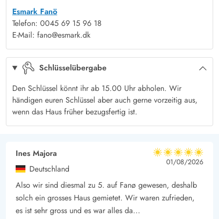
Spaziergänge genießen. Auch Radfahrer kommen auf Fanø
Esmark Fanö
auf ihre Kosten. Auf gut ausgebauten Wegen könnt ihr die
Telefon: 0045 69 15 96 18
ganze Insel erkunden.
E-Mail: fano@esmark.dk
Schlüsselübergabe
Den Schlüssel könnt ihr ab 15.00 Uhr abholen. Wir
händigen euren Schlüssel aber auch gerne vorzeitig aus,
wenn das Haus früher bezugsfertig ist.
Ines Majora
5 von 5
5 von 5
5 out of 5
01/08/2026
Deutschland
Also wir sind diesmal zu 5. auf Fanø gewesen, deshalb
solch ein grosses Haus gemietet. Wir waren zufrieden,
es ist sehr gross und es war alles da...