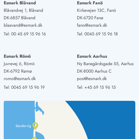
Esmark Blåvand
Esmark Fanö
Blåvandvej 1, Blåvand
Kirkevejen 13C, Fanö
DK-6857 Blåvand
DK-6720 Fanø
blaavand@esmark.dk
fano@esmark.dk
Tel:
00 45 69 15 96 16
Tel:
0045 69 15 96 18
Esmark Römö
Esmark Aarhus
Juvrevej 6, Römö
Ny Banegårdsgade 55, Aarhus
DK-6792 Rømø
DK-8000 Aarhus C
romo@esmark.dk
post@esmark.dk
Tel:
0045 69 15 96 19
Tel:
+45 69 15 96 15