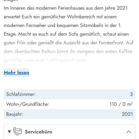
Im Inneren des modernen Ferienhauses aus dem Jahre 2021
erwartet Euch ein gemütlicher Wohnbereich mit einem
modernen Fernseher und bequemen Sitzmöbeln in der 1.
Etage. Macht es euch auf dem Sofa gemütlich, schaut einen
guten Film oder genießt die Aussicht aus der Fensterfront. Auf
dem überdachten Balkon könnt ihr morgens den ersten Kaffee
genießen oder euer Lieblingsbuch lesen.
In der oberen Etage findet ihr zudem eines der 2 modernen
Mehr lesen
Bäder, sowie 2 der 3 komfortablen Schlafzimmer mit
Doppelbett. So könnt ihr euch wunderbar über 2 Etagen
Schlafzimmer:
3
verteilen und auch mal zurückziehen.
Die offene Küche im Erdgeschoss ist ein Paradies für
Wohn-/Grundfläche:
110 / 0 m²
Hobbyköche: Ausgestattet mit einem Weinkühlschrank,
Baujahr:
2021
Induktionsherd, Spülmaschine, Mikrowelle und einer Kühl-
Gefrierkombination bietet sie alles, was Ihr für einen geselligen
Servicebüro
Kochabend benötigt. Probiert doch mal ein typisch dänisches