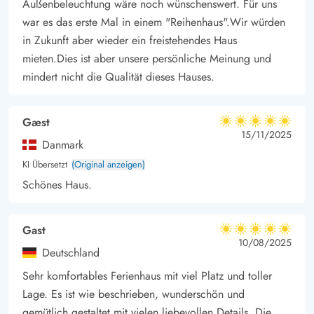
Außenbeleuchtung wäre noch wünschenswert. Für uns
einzigartige Lage nah dem Wattenmeer lädt zu Erkundungen
war es das erste Mal in einem "Reihenhaus".Wir würden
dieser geschützten Naturregion ein.
in Zukunft aber wieder ein freistehendes Haus
Die charmanten Inseldörfer und das traditionelle Handwerk der
mieten.Dies ist aber unsere persönliche Meinung und
mindert nicht die Qualität dieses Hauses.
Region bieten zusätzliche Abwechslung. Einkaufsmöglichkeiten
für den täglichen Bedarf findet Ihr in einem Umkreis von 1200
Metern.
Gæst
5 von 5
5 von 5
5 out of 5
15/11/2025
Danmark
KI Übersetzt
(Original anzeigen)
Schönes Haus.
Gast
5 von 5
5 von 5
5 out of 5
10/08/2025
Deutschland
Sehr komfortables Ferienhaus mit viel Platz und toller
Lage. Es ist wie beschrieben, wunderschön und
gemütlich gestaltet mit vielen liebevollen Details. Die