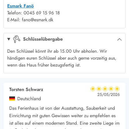
Esmark Fanö
Rezept aus. Am benachbarten Esstisch könnt ihr bei einem
Telefon: 0045 69 15 96 18
guten Wein und einem Kartenspiel den Abend gemeinsam
E-Mail: fano@esmark.dk
ausklingen lassen.
Teils abgeschirmte Terrasse lädt zum Verweilen ein -
Schlüsselübergabe
Strandvejen 44E
Die teils überdachte und abgeschirmte Terrasse, die ihr von der
Den Schlüssel könnt ihr ab 15.00 Uhr abholen. Wir
Küche aus erreicht, bietet Euch den perfekten Ort, um die
händigen euren Schlüssel aber auch gerne vorzeitig aus,
frische Luft zu genießen. Veranstaltet gesellige Abende mit
wenn das Haus früher bezugsfertig ist.
einem Gasgrill, der Euch zu leckeren Gerichten unter freiem
Himmel einlädt. Komfortable Gartenmöbel laden zum
Entspannen und Sonnenbaden ein.
Torsten Schwarz
5 von 5
5 von 5
5 out of 5
25/05/2026
Aktivitäten und Erlebnisse auf der Nordseeinsel Fanø
Deutschland
Die Umgebung rund um Fanø Bad bietet spannende
Das Ferienhaus ist von der Ausstattung, Sauberkeit und
Möglichkeiten für Aktivitäten und Entdeckungen. Nur 300
Einrichtung mit guten Gewissen weiter zu empfehlen es
Meter trennen Euch vom Meer, wo Ihr die Wellen der Nordsee
ist alles auf einem modernen Stand. Eine zweite Liege im
genießen oder Wassersportarten ausprobieren könnt. Die