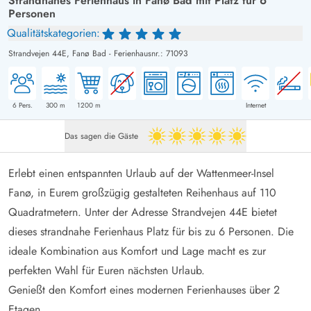
Strandnahes Ferienhaus in Fanø Bad mit Platz für 6
Personen
Qualitätskategorien:
Strandvejen 44E,
Fanø Bad
-
Ferienhausnr.: 71093
6
Pers.
300
m
1200
m
Internet
Das sagen die Gäste
5 von 5
Erlebt einen entspannten Urlaub auf der Wattenmeer-Insel
Fanø, in Eurem großzügig gestalteten Reihenhaus auf 110
Quadratmetern. Unter der Adresse Strandvejen 44E bietet
dieses strandnahe Ferienhaus Platz für bis zu 6 Personen. Die
ideale Kombination aus Komfort und Lage macht es zur
perfekten Wahl für Euren nächsten Urlaub.
Genießt den Komfort eines modernen Ferienhauses über 2
Etagen