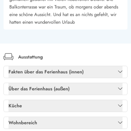
Balkonterrasse war ein Traum, ob morgens oder abends
eine schöne Aussicht. Und hat es an nichts gefehlt, wir
hatten einen wundervollen Urlaub
Ausstattung
Fakten über das Ferienhaus (innen)
Gratis internet
Ja
Über das Ferienhaus (außen)
Trockner
Ja
Abstellraum
Ja
Küche
Waschmaschine
Ja
Gartenmöbel
Ja
Kühlschrank
Ja
Wohnbereich
Gasgrill
Ja