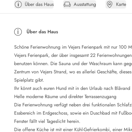
Über das Haus
Ausstattung
Karte
Öffnungszeiten
Anreise
Abreise
Ferienhaus ABC
Über das Haus
Häufige Fragen zur Buchung
Nebenkosten (Strom, Wasser usw...)
Schöne Ferienwohnung im Vejers Ferienpark mit nur 100 Me
Verleihservice
Reisescheckliste
Vejers Ferienpark, der über insgesamt 22 Ferienwohnungen
Endreinigung
benutzen können. Die Sauna und der Waschraum kann gegen
Gutschein
Zentrum von Vejers Strand, wo es allerlei Geschäfte, dieses
Frühbucher
Spielplatz gibt.
Mietbedingungen
Ihr könnt auch euren Hund mit in den Urlaub nach Blåvand 
Info
Helle moderne Räume und direkter Terrassenzugang
Reiseführer Dänemark
Tipps für Urlaub in Dänemark
Die Ferienwohnung verfügt neben drei funktionalen Schlaf
Wetter in Dänemark
Essbereich im Erdgeschoss, sowie ein Duschbad mit Fußbod
Saisonzeiten
Fenster fällt viel Tageslicht herein.
Badesicherheit im Meer
Die offene Küche ist mit einer Kühl-Gefrierkombi, einer Mik