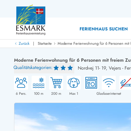
FERIENHAUS SUCHEN
|
Zurück
Startseite
Moderne Ferienwohnung für 6 Personen mit fr
Last Minute
Last Minute
Moderne Ferienwohnung für 6 Personen mit freiem Zut
Neu bei uns!
Qualitätskategorien:
Nordvej 11- 19,
Vejers
-
Fer
Neue Ferienhäuser bei ESMARK
Ferienhäuser mit Pool
Ferienhäuser
Neurenovierte Ferienhäuser
Ferienh
Ferienhäuser mit Endreinigung inklusive
Ferienhä
Ferienhäuser dicht am Strand
Ferienhä
6
Pers.
100
m
200
m
Max 1
Glasfaserinternet
Ferienhäuser mit Internet
Ferienhä
Ferienhäuser neu gebaut
Ferienh
Ferienhäuser mit Sauna
Ferienhä
Ferienhäuser Nicht-Raucher
Luxus Fe
Ferienhäuser mit Aussicht
Ferienh