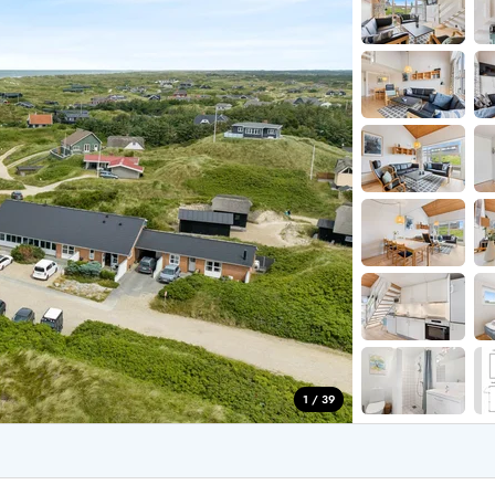
aus für 2 Personen
Ferienhäuser im
aus für 4 Personen
Ferienhäuser üb
aus für 6 Personen
Ferienhäuser übe
ande
Ferienhäuser Sondervig
äuser Ho
Ferienhäuser in
äuser Houstrup
Ferienhäuser R
äuser Houvig
Ferienhäuser am
user auf Holmsland Klit
Ferienhäuser So
äuser in Holmsland
Ferienhäuser Sk
äuser Hvide Sande
Ferienhäuser in
äuser Jegum
Ferienhäuser Ved
äuser Klegod
Ferienhäuser Vej
äuser Lodbjerg Hede
Ferienhäuser Ve
user Nr. Lyngvig
1 / 39
e bei uns