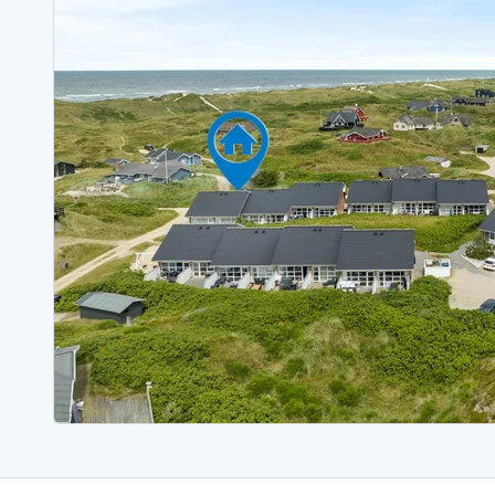
Ferienhäuser mit Whirlpool
Ferienh
Ferienhäuser mit Freitagswechsel
Ferienh
Ferienhäuser mit Samstagswechsel
Ferienh
Ferienhäuser Bjerregard
Ferienhäuser Blavand
Ferienhäuser Hvide S
Ferienhäuser Argab
Ferienh
Ferienhäuser in Arrild
Ferienh
Ferienhäuser Bjerregard
Ferienh
Ferienhäuser Blavand
Ferienhä
Ferienhäuser Bork Havn
Ferienh
Ferienhäuser Fjand
Ferienh
Ferienhäuser Fanö
Ferienh
Ferienhäuser Graerup Strand
Ferienh
Ferienhäuser Haurvig
Ferienh
Ferienhäuser Henne Strand
Ferienhä
Esmark Reisecurity
Esmark KidsVIP
Esmark VIP Partnervorteile
Vorteil
Praktische Informationen