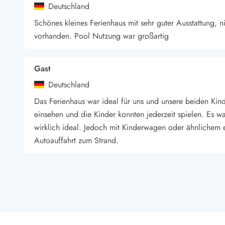
Deutschland
Wandern in Dänemark
Wasserski in Dänemark
Schönes kleines Ferienhaus mit sehr guter Ausstattung, n
Segeln in Dänemark
vorhanden. Pool Nutzung war großartig
Kultur in Dänemark
Historische Museen
Gast
Sehenswürdigkeiten
Kunstmuseen
Deutschland
Kunsthandwerk und Galerien
Das Ferienhaus war ideal für uns und unsere beiden Kinde
Essen und Trinken
einsehen und die Kinder konnten jederzeit spielen. Es 
Einkaufen und Shopping
wirklich ideal. Jedoch mit Kinderwagen oder ähnlichem 
Weihnachten in Dänemark
Autoauffahrt zum Strand.
Heiraten in Dänemark
Wikinger in Dänemark
Hygge
Julian Gremmer
Pyt
Deutschland
Wie schon erwähnt. Es ist alles da was man braucht. Der 
Es war alles soweit sehr sehr schön