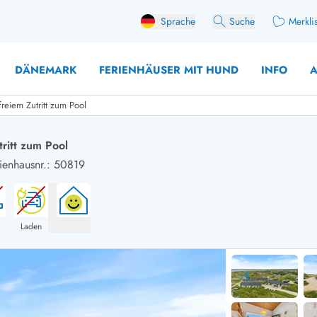
Sprache
Suche
Merkli
DÄNEMARK
FERIENHÄUSER MIT HUND
INFO
A
eiem Zutritt zum Pool
ritt zum Pool
ienhausnr.: 50819
 mit Hund
äuser mit Sonntagswechsel
Ferienhaus für 
user für Angler
Ferienhaus für 
user mit Aktivitätsraum
Ferienhaus für 
Laden
user mit Ladestation (E-Auto)
Ferienhaus für 
äuser mit Kaminofen
Ferienhaus für 
user mit Kindern
Ferienhäuser im 
rienhäuser
Ferienhäuser i
äuser mit Nebensaionrabatt
Ferienhäuser im 