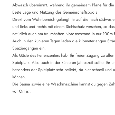
Naturschutz
Abwasch übernimmt, während ihr gemeinsam Pläne für di
Webcam Dänemark
Beste Lage und Nutzung des Gemeinschaftspools
Ferienhauskatalog
Fotowettbewerb
Direkt vom Wohnbereich gelangt ihr auf die nach südwesten 
Karte
und links und rechts mit einem Sichtschutz versehen, so das
Vorteile bei uns
natürlich auch am traumhaften Nordseestrand in nur 100m 
Reisecurity
Auch in den kühleren Tagen laden die kilometerlangen Str
Esmark KidsVIP
Spaziergängen ein.
Esmark VIP - Partnervorteile und Rabatte
Als Gäste des Feriencenters habt Ihr freien Zugang zu allen
Preisgarantie
Keine Kaution
Spielplatz. Also auch in der kühleren Jahreszeit solltet Ih
Gästebewertungen
besonders der Spielplatz sehr beliebt, da hier schnell un
Gratis WLAN
können.
Rabatt
Die Sauna sowie eine Waschmaschine kannst du gegen Zahlu
We love people
vor Ort ist.
Freizeit
Esmark VIP Partnervorteile
Esmark KidsVIP