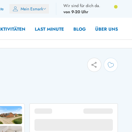
Wir sind für dich da.
ste
Mein Esmark
von 9-20 Uhr
KTIVITÄTEN
LAST MINUTE
BLOG
ÜBER UNS
8 Personen
10 Personen
12 Personen
14 Personen
Gruppen
Frühjahr
m Sommer
Herbst