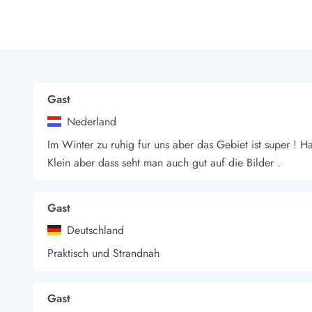
LEGOLAND® Rabatt
Urlaub mit Kindern
Urlaub mit Hund
Urlaub am Strand
Urlaub in der Natur
Finde Bernstein am Strand
Gast
Indoorspielländer in Dänemark
Nederland
Zoos und Tierparks in Dänemark
Freizeitparks in Dänemark
Im Winter zu ruhig fur uns aber das Gebiet ist super ! Ha
Sport
Klein aber dass seht man auch gut auf die Bilder .
Angeln in Dänemark
Bowling in Dänemark
Gast
Minigolf spielen in Dänemark
Schwimmhallen und Badeländer
Deutschland
Golfen in Dänemark
Praktisch und Strandnah
Fitnesscenter in Dänemark
Fahrradfahren in Dänemark
Reiten in Dänemark
Gast
Surfen in Dänemark