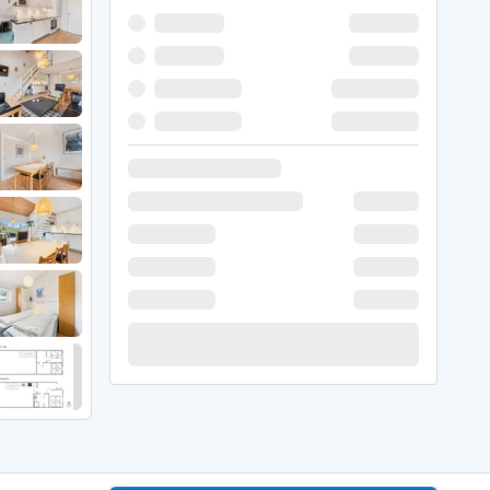
 Winter
er Weihnachten
r Silvester
 Nymindegab
ömö
 Ringköbing Fjord
ndervig
odbjerge
 Thorsminde
erso Klit
ers Strand
ster Husby