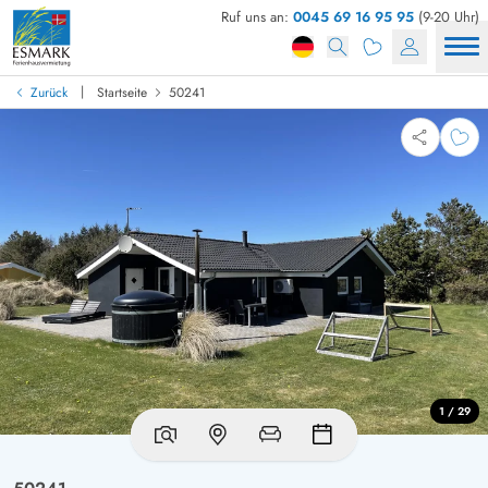
Ruf uns an:
0045 69 16 95 95
(9-20 Uhr)
|
Zurück
Startseite
50241
1 / 29