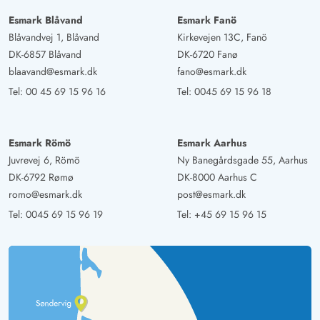
Esmark Blåvand
Esmark Fanö
Blåvandvej 1, Blåvand
Kirkevejen 13C, Fanö
DK-6857 Blåvand
DK-6720 Fanø
blaavand@esmark.dk
fano@esmark.dk
Tel:
00 45 69 15 96 16
Tel:
0045 69 15 96 18
Esmark Römö
Esmark Aarhus
Juvrevej 6, Römö
Ny Banegårdsgade 55, Aarhus
DK-6792 Rømø
DK-8000 Aarhus C
romo@esmark.dk
post@esmark.dk
Tel:
0045 69 15 96 19
Tel:
+45 69 15 96 15