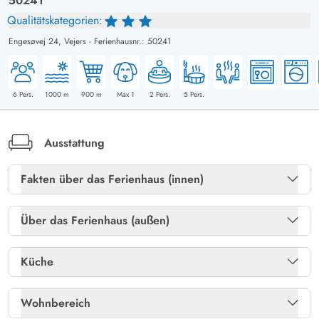
50241
Qualitätskategorien:
Engesøvej 24,
Vejers
-
Ferienhausnr.: 50241
6
Pers.
1000
m
900
m
Max 1
2
Pers.
5
Pers.
Ausstattung
Fakten über das Ferienhaus (innen)
Freies Glasfasernetz
Ja
Über das Ferienhaus (außen)
Heizung: Elektroheizkörper
Ja
Gartenmöbel
Ja
Küche
Kaminofen
Ja
Holzkohlegrill
Ja
Kühlschrank
Ja
Wohnbereich
Sauna
Ja
Liegestühle
Ja