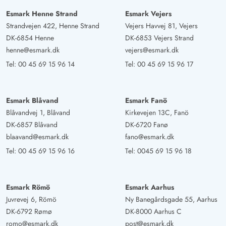
Esmark Henne Strand
Esmark Vejers
Strandvejen 422, Henne Strand
Vejers Havvej 81, Vejers
DK-6854 Henne
DK-6853 Vejers Strand
henne@esmark.dk
vejers@esmark.dk
Tel:
00 45 69 15 96 14
Tel:
00 45 69 15 96 17
Esmark Blåvand
Esmark Fanö
Blåvandvej 1, Blåvand
Kirkevejen 13C, Fanö
DK-6857 Blåvand
DK-6720 Fanø
blaavand@esmark.dk
fano@esmark.dk
Tel:
00 45 69 15 96 16
Tel:
0045 69 15 96 18
Esmark Römö
Esmark Aarhus
Juvrevej 6, Römö
Ny Banegårdsgade 55, Aarhus
DK-6792 Rømø
DK-8000 Aarhus C
romo@esmark.dk
post@esmark.dk