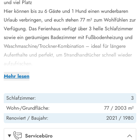
und viel Platz
Hier können bis zu 6 Gäste und 1 Hund einen wunderbaren
Urlaub verbringen, und euch stehen 77 m² zum Wohlfühlen zur
Verfügung. Das Ferienhaus verfügt über 3 helle Schlafzimmer
sowie ein geräumiges Badezimmer mit Fußbodenheizung und
Waschmaschine/Trockner-Kombination – ideal für längere
Aufenthalte und perfekt, um Strandhandtücher schnell wieder
aufzufrischen.
Der Wohnbereich wird schnell zum natürlichen Mittelpunkt
Mehr lesen
eures Urlaubs. Hier könnt ihr den Kaminofen anzünden und die
besondere Atmosphäre genießen, die die Abende besonders
Schlafzimmer:
3
gemütlich macht. Das Wohnzimmer ist in ruhigen Farbtönen
gehalten, und die bequemen Ledermöbel laden zum
Wohn-/Grundfläche:
77 / 2003 m²
Entspannen ein. Macht es euch auf dem Sofa gemütlich, spielt
Renoviert /
Baujahr:
2021 /
1980
gemeinsam Gesellschaftsspiele oder versammelt die Familie
rund um den Esstisch zu leckeren Mahlzeiten.
Servicebüro