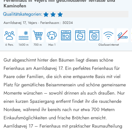
Ferienhaus in Vejers mit geschlossener Terrasse und
Kaminofen
Qualitätskategorien:
Aarrildsøvej 17,
Vejers
-
Ferienhausnr.: 50234
6
Pers.
1600
m
700
m
Max 1
Glasfaserinternet
Gut abgeschirmt hinter den Bäumen liegt dieses schöne
Ferienhaus am Aarrildsøvej 17. Ein perfektes Ferienhaus für
Paare oder Familien, die sich eine entspannte Basis mit viel
Platz für gemütliches Beisammensein und schöne gemeinsame
Momente wünschen – sowohl drinnen als auch draußen. Nur
einen kurzen Spaziergang entfernt findet ihr die rauschende
Nordsee, während ihr bereits nach nur etwa 700 Metern
Einkaufsmöglichkeiten und frische Brötchen erreicht.
Aarrildsøvej 17 – Ferienhaus mit praktischer Raumaufteilung