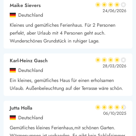
Maike Sievers
4 von 5
4 von 5
4 out of 5
24/06/2026
Deutschland
Kleines und gemütliches Ferienhaus. Für 2 Personen
perfekt, aber Urlaub mit 4 Personen geht auch.
Wunderschönes Grundstück in ruhiger Lage.
Karl-Heinz Gasch
4 von 5
4 von 5
4 out of 5
28/03/2026
Deutschland
Ein kleines, gemütliches Haus für einen erholsamen
Urlaub. Außenbeleuchtung auf der Terrasse wäre schön.
Jutta Holla
4.5 von 5
4.5 von 5
4.5 out of 5
06/10/2025
Deutschland
Gemütliches kleines Ferienhaus,mit schönen Garten.
Wärmepumpen ist vorhanden. Es gibt kein Schlafzimmer