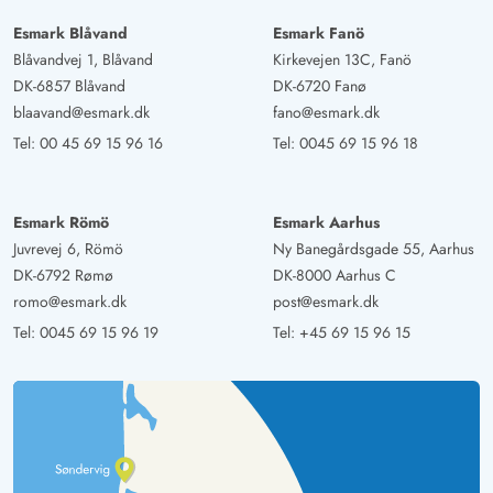
Esmark Blåvand
Esmark Fanö
Blåvandvej 1, Blåvand
Kirkevejen 13C, Fanö
DK-6857 Blåvand
DK-6720 Fanø
blaavand@esmark.dk
fano@esmark.dk
Tel:
00 45 69 15 96 16
Tel:
0045 69 15 96 18
Esmark Römö
Esmark Aarhus
Juvrevej 6, Römö
Ny Banegårdsgade 55, Aarhus
DK-6792 Rømø
DK-8000 Aarhus C
romo@esmark.dk
post@esmark.dk
Tel:
0045 69 15 96 19
Tel:
+45 69 15 96 15