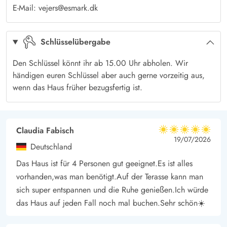
Wanderwege und ein kleines Wäldchen. Ideal für lange
E-Mail: vejers@esmark.dk
Spaziergänge bei denen ihr durch die wunderschöne Natur
der dänischen Westküste wandern könnt. Zum langen, breiten
Schlüsselübergabe
Sandstrand in Vejers sind es 1.800 m. Ein Paradies für Strand-
und Wassersportler, oder um Sandburgen zu bauen und
Den Schlüssel könnt ihr ab 15.00 Uhr abholen. Wir
Muscheln zu sammeln.
händigen euren Schlüssel aber auch gerne vorzeitig aus,
wenn das Haus früher bezugsfertig ist.
Zur nächsten Einkaufsmöglichkeit sind es 800 Meter. In Vejers
gibt es zwei Supermärkte und kleine Cafés und Restaurants,
die in der Ferienzeit geöffnet haben.
Claudia Fabisch
Von Vejers aus kann man auch wunderschöne Fahrradtouren
5 von 5
5 von 5
5 out of 5
19/07/2026
planen, auf den Radwegen, oder auch direkt am Strand kommt
Deutschland
man nach Blåvand, oder in die andere Richtung bis nach
Das Haus ist für 4 Personen gut geeignet.Es ist alles
Henne Strand.
vorhanden,was man benötigt.Auf der Terasse kann man
sich super entspannen und die Ruhe genießen.Ich würde
das Haus auf jeden Fall noch mal buchen.Sehr schön☀️