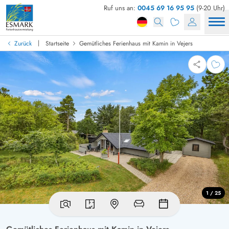
Ruf uns an:
0045 69 16 95 95
(9-20 Uhr)
|
Zurück
Startseite
Gemütliches Ferienhaus mit Kamin in Vejers
1 / 25