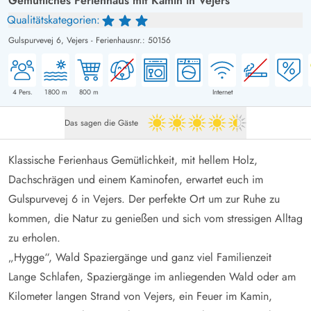
Gemütliches Ferienhaus mit Kamin in Vejers
Qualitätskategorien:
Gulspurvevej 6,
Vejers
-
Ferienhausnr.: 50156
4
Pers.
1800
m
800
m
Internet
Das sagen die Gäste
4.5 von 5
Klassische Ferienhaus Gemütlichkeit, mit hellem Holz,
Dachschrägen und einem Kaminofen, erwartet euch im
Gulspurvevej 6 in Vejers. Der perfekte Ort um zur Ruhe zu
kommen, die Natur zu genießen und sich vom stressigen Alltag
zu erholen.
„Hygge“, Wald Spaziergänge und ganz viel Familienzeit
Lange Schlafen, Spaziergänge im anliegenden Wald oder am
Kilometer langen Strand von Vejers, ein Feuer im Kamin,