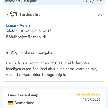
Renoviert /
Baujahr:
2013 /
1979
schönem Wetter könnt ihr auf den vorhandendenen
Gartenmöbeln die Sonne genießen und abends gemütlich
Servicebüro
grillen. Bei schlechtem Wetter könnt ihr im Schutze der
Esmark Vejers
überdachten Terrasse trotzdem die frische Luft bei einer guten
Telefon: 00 45 69 15 96 17
Tasse Kaffee genießen. Mit etwas Glück schaut in den ruhigen
E-Mail: vejers@esmark.dk
Morgen- oder Abendstunden ein für Vejers so typisches
Rotwild vorbei.
Schlüsselübergabe
Den Schlüssel könnt ihr ab 15.00 Uhr abholen. Wir
händigen euren Schlüssel aber auch gerne vorzeitig aus,
wenn das Haus früher bezugsfertig ist.
Timo Kreienkamp
4.5 von 5
4.5 von 5
4.5 out of 5
11/07/2026
Deutschland