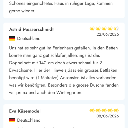
Schönes eingerichtetes Haus in ruhiger Lage, kommen
gerne wieder.
Astrid Messerschmidt
4.5 von 5
4.5 von 5
4.5 out of 5
22/06/2026
Deutschland
Uns hat es sehr gut im Ferienhaus gefallen. In den Betten
könnte man ganz gut schlafen,allerdings ist das
Doppelbett mit 140 cm doch etwas schmal für 2
Erwachsene. Hier der Hinweis,dass ein grosses Bettlaken
benötigt wird (1 Matratze) Ansonsten ist alles vorhanden
was wir benötigten. Besonders die grosse Dusche fanden
wir prima und auch den Wintergarten.
Eva Käsemodel
5 von 5
5 von 5
5 out of 5
08/06/2026
Deutschland