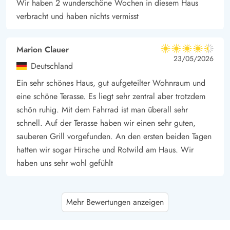
Wir haben 2 wunderschöne Wochen in diesem Haus
verbracht und haben nichts vermisst
Marion Clauer
4.5 von 5
4.5 von 5
4.5 out of 5
23/05/2026
Deutschland
Ein sehr schönes Haus, gut aufgeteilter Wohnraum und
eine schöne Terasse. Es liegt sehr zentral aber trotzdem
schön ruhig. Mit dem Fahrrad ist man überall sehr
schnell. Auf der Terasse haben wir einen sehr guten,
sauberen Grill vorgefunden. An den ersten beiden Tagen
hatten wir sogar Hirsche und Rotwild am Haus. Wir
haben uns sehr wohl gefühlt
Wiebke Heeren
4 von 5
Mehr Bewertungen anzeigen
4 von 5
4 out of 5
06/04/2026
Deutschland
Feines Ferienhaus, mit kleinen aber gemütlichen