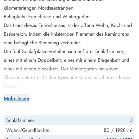
kilometerlangen Nordseestränden.
Behagliche Einrichtung und Wintergarten
Das Herz dieses Ferienhauses ist der offene Wohn, Koch- und
Essbereich, indem die knisternden Flammen des Kaminofens
eine behagliche Stimmung verbreitet.
Die fünf Schlafplätze verteilen sich auf drei Schlafzimmer,
eines mit einem Doppelbett, eines mit einem Etagenbett und
eines mit einem Einzelbett. Der Wintergarten mit einem
Alkoven unterstreicht den typischen Ferienhauscharme dieses
Hauses.
Auf der praktischen Seite verfügt dieses Ferienhaus über eine
Mehr lesen
moderne und funktionale Küche, Internet, deutsches Fernsehen,
eine Wasch- und eine Spülmaschine, Fußbodenheizung im
Schlafzimmer:
3
Badezimmer sowie eine energiesparende Wärmepumpe.
Offene und überdachte Terrasse
Wohn-/Grundfläche:
80 / 1928 m²
Im Außenbereich setzt sich die ruhige Gemütlichkeit fort. Bei