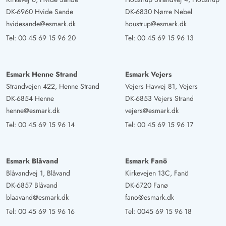
Hirsch besucht. Wir würden jederzeit gerne
DK-6960 Hvide Sande
DK-6830 Nørre Nebel
wiederkommen.
hvidesande@esmark.dk
houstrup@esmark.dk
Tel:
00 45 69 15 96 20
Tel:
00 45 69 15 96 13
Peter Reckmann
4.5 von 5
4.5 von 5
4.5 out of 5
12/08/2024
Deutschland
Esmark Henne Strand
Esmark Vejers
Sehr gutes Haus Lage top
Strandvejen 422, Henne Strand
Vejers Havvej 81, Vejers
DK-6854 Henne
DK-6853 Vejers Strand
henne@esmark.dk
vejers@esmark.dk
Tel:
00 45 69 15 96 14
Tel:
00 45 69 15 96 17
Esmark Blåvand
Esmark Fanö
Blåvandvej 1, Blåvand
Kirkevejen 13C, Fanö
DK-6857 Blåvand
DK-6720 Fanø
blaavand@esmark.dk
fano@esmark.dk
Tel:
00 45 69 15 96 16
Tel:
0045 69 15 96 18