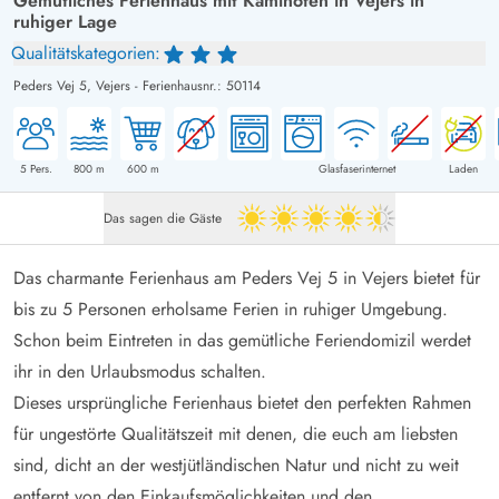
Gemütliches Ferienhaus mit Kaminofen in Vejers in
ruhiger Lage
Qualitätskategorien:
Peders Vej 5,
Vejers
-
Ferienhausnr.: 50114
5
Pers.
800
m
600
m
Glasfaserinternet
Laden
Das sagen die Gäste
4.5 von 5
Das charmante Ferienhaus am Peders Vej 5 in Vejers bietet für
bis zu 5 Personen erholsame Ferien in ruhiger Umgebung.
Schon beim Eintreten in das gemütliche Feriendomizil werdet
ihr in den Urlaubsmodus schalten.
Dieses ursprüngliche Ferienhaus bietet den perfekten Rahmen
für ungestörte Qualitätszeit mit denen, die euch am liebsten
sind, dicht an der westjütländischen Natur und nicht zu weit
entfernt von den Einkaufsmöglichkeiten und den