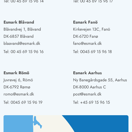
Tel:
00 45 69 15 96 14
Tel:
00 45 69 15 96 17
Esmark Blåvand
Esmark Fanö
Blåvandvej 1, Blåvand
Kirkevejen 13C, Fanö
DK-6857 Blåvand
DK-6720 Fanø
blaavand@esmark.dk
fano@esmark.dk
Tel:
00 45 69 15 96 16
Tel:
0045 69 15 96 18
Esmark Römö
Esmark Aarhus
Juvrevej 6, Römö
Ny Banegårdsgade 55, Aarhus
DK-6792 Rømø
DK-8000 Aarhus C
romo@esmark.dk
post@esmark.dk
Tel:
0045 69 15 96 19
Tel:
+45 69 15 96 15