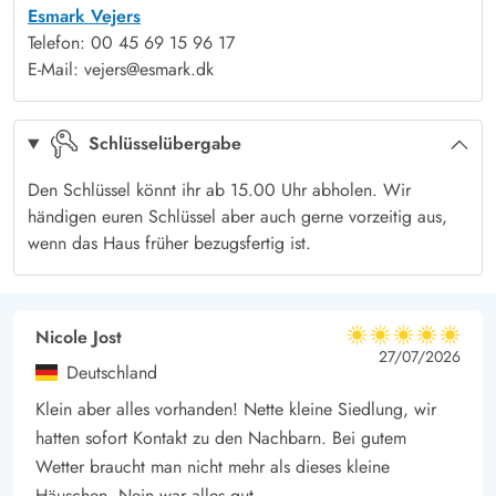
Esmark Vejers
Die Luft zu Luft Wärmepumpe ist in den Sommermonaten 1.
Telefon: 00 45 69 15 96 17
Juni til 31. August nicht nutzbar.
E-Mail: vejers@esmark.dk
Schlüsselübergabe
Den Schlüssel könnt ihr ab 15.00 Uhr abholen. Wir
händigen euren Schlüssel aber auch gerne vorzeitig aus,
wenn das Haus früher bezugsfertig ist.
Nicole Jost
5 von 5
5 von 5
5 out of 5
27/07/2026
Deutschland
Klein aber alles vorhanden! Nette kleine Siedlung, wir
hatten sofort Kontakt zu den Nachbarn. Bei gutem
Wetter braucht man nicht mehr als dieses kleine
Häuschen. Nein war alles gut