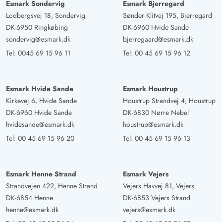
Esmark Sondervig
Esmark Bjerregard
Lodbergsvej 18, Sondervig
Sønder Klitvej 195, Bjerregard
DK-6950 Ringkøbing
DK-6960 Hvide Sande
sondervig@esmark.dk
bjerregaard@esmark.dk
Tel:
0045 69 15 96 11
Tel:
00 45 69 15 96 12
Esmark Hvide Sande
Esmark Houstrup
Kirkevej 6, Hvide Sande
Houstrup Strandvej 4, Houstrup
DK-6960 Hvide Sande
DK-6830 Nørre Nebel
hvidesande@esmark.dk
houstrup@esmark.dk
Tel:
00 45 69 15 96 20
Tel:
00 45 69 15 96 13
Esmark Henne Strand
Esmark Vejers
Strandvejen 422, Henne Strand
Vejers Havvej 81, Vejers
DK-6854 Henne
DK-6853 Vejers Strand
henne@esmark.dk
vejers@esmark.dk