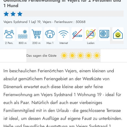
Gemütliche Ferienwohnung in Vejers für 2 Personen und
1 Hund
Vejers Sydstrand 1 Lejl 19,
Vejers
-
Ferienhausnr.: 50068
2
Pers.
800
m
200
m
Max 1
Internet
Laden
Das sagen die Gäste
5 von 5
Im beschaulichen Ferienörtchen Vejers, einem kleinen und
absolut gemütlichem Feriengebiet an der Westküste von
Dänemark erwartet euch diese kleine aber sehr feine
Ferienwohnung am Vejers Sydstrand 1 Wohnung 19 - ideal für
euch als Paar. Natürlich darf auch euer vierbeiniges
Familienmitglied mit in den Urlaub - die geschlossene Terrasse
ist ideal, um dessen Ausflüge auf eigene Faust zu unterbinden.
Helle und freundliche Ausstattung am Vejers Sydstrand 1