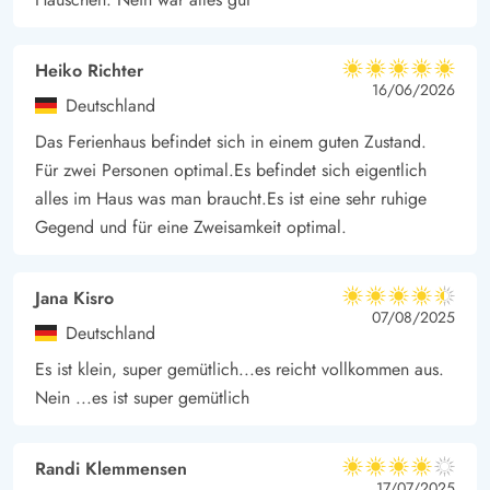
Heiko Richter
5 von 5
5 von 5
5 out of 5
16/06/2026
Deutschland
Das Ferienhaus befindet sich in einem guten Zustand.
Für zwei Personen optimal.Es befindet sich eigentlich
alles im Haus was man braucht.Es ist eine sehr ruhige
Gegend und für eine Zweisamkeit optimal.
Jana Kisro
4.5 von 5
4.5 von 5
4.5 out of 5
07/08/2025
Deutschland
Es ist klein, super gemütlich...es reicht vollkommen aus.
Nein ...es ist super gemütlich
Randi Klemmensen
4 von 5
4 von 5
4 out of 5
17/07/2025