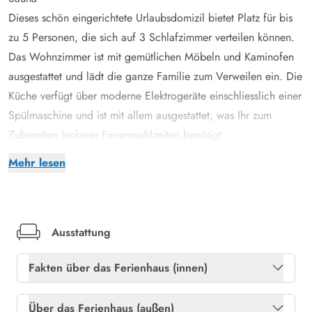
Dieses schön eingerichtete Urlaubsdomizil bietet Platz für bis
zu 5 Personen, die sich auf 3 Schlafzimmer verteilen können.
Das Wohnzimmer ist mit gemütlichen Möbeln und Kaminofen
ausgestattet und lädt die ganze Familie zum Verweilen ein. Die
Küche verfügt über moderne Elektrogeräte einschliesslich einer
Spülmaschine und ist mit allem ausgestattet, was Ihr zum
Zubereiten leckerer Ferienmahlzeiten benötigt.
Das mit Whirlpool und Sauna ausgestattete Badezimmer ist
Mehr lesen
eine wahre Wohlfühloase, in der Ihr Euch nach einem langen
Tag an der frischen Luft entspannen und verwöhnen könnt.
Während sich die Dunkelheit draussen über die herrliche
Landschaft senkt, könnt Ihr den Abend vor dem knisternden
Ausstattung
Kaminfeuer ausklingen lassen.
Fakten über das Ferienhaus (innen)
Urlaub inmitten der einzigartigen Natur der Westküste
Die Lage dieses Ferienhauses ist einmalig. Das Grundstück
Freies Glasfasernetz
Ja
Über das Ferienhaus (außen)
grenzt unmittelbar an die südlichen Ausläufer der Blåbjerg