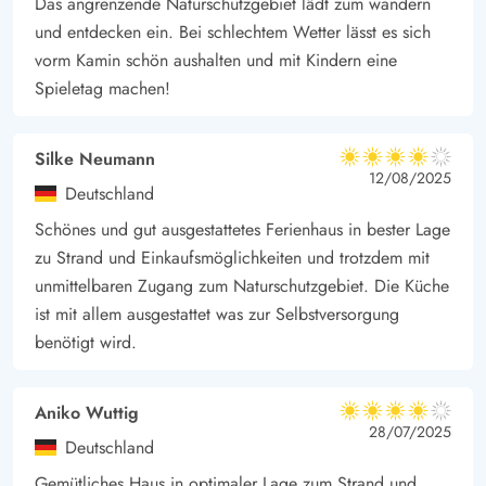
Das angrenzende Naturschutzgebiet lädt zum wandern
und entdecken ein. Bei schlechtem Wetter lässt es sich
vorm Kamin schön aushalten und mit Kindern eine
Spieletag machen!
Silke Neumann
4 von 5
4 von 5
4 out of 5
12/08/2025
Deutschland
Schönes und gut ausgestattetes Ferienhaus in bester Lage
zu Strand und Einkaufsmöglichkeiten und trotzdem mit
unmittelbaren Zugang zum Naturschutzgebiet. Die Küche
ist mit allem ausgestattet was zur Selbstversorgung
benötigt wird.
Aniko Wuttig
4 von 5
4 von 5
4 out of 5
28/07/2025
Deutschland
Gemütliches Haus in optimaler Lage zum Strand und