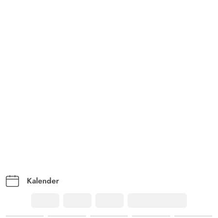
viel Platz und allem was man braucht. Der Ofen im
Wohnzimmer ist perfekt für kalte Winterabende,
allerdings auch dringend notwendig, damit der
Stromzähler nicht heiß läuft!
Kalender