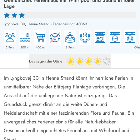
Gemütliches Ferienhaus mit Whirlpool und Sauna in toller
Lage
Lyngbovej 30,
Henne Strand
-
Ferienhausnr.: 40863
5
Pers.
800
m
400
m
2
Pers.
Glas
Das sagen die Gäste
4 von 5
Im Lyngbovej 30 in Henne Strand könnt Ihr herrliche Ferien in
unmittelbarer Nähe der Blåbjerg Plantage verbringen. Die
Aussicht auf die umliegende Natur ist einzigartig. Das
Grundstück grenzt direkt an die weite Dünen- und
Heidelandschaft mit einer faszinierenden Flora und Fauna. Ein
unvergessliches Ferienerlebnis für alle Naturliebhaber.
Geschmackvoll eingerichtetes Ferienhaus mit Whirlpool und
Sauna