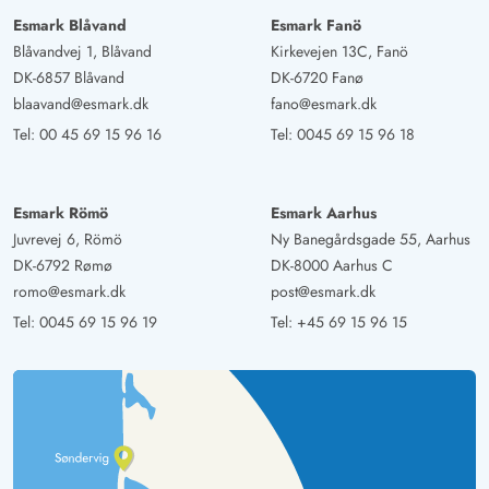
Esmark Blåvand
Esmark Fanö
Blåvandvej 1, Blåvand
Kirkevejen 13C, Fanö
DK-6857 Blåvand
DK-6720 Fanø
blaavand@esmark.dk
fano@esmark.dk
Tel:
00 45 69 15 96 16
Tel:
0045 69 15 96 18
Esmark Römö
Esmark Aarhus
Juvrevej 6, Römö
Ny Banegårdsgade 55, Aarhus
DK-6792 Rømø
DK-8000 Aarhus C
romo@esmark.dk
post@esmark.dk
Tel:
0045 69 15 96 19
Tel:
+45 69 15 96 15