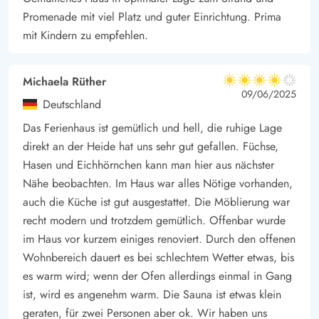
Promenade mit viel Platz und guter Einrichtung. Prima
mit Kindern zu empfehlen.
Michaela Rüther
4 von 5
4 von 5
4 out of 5
09/06/2025
Deutschland
Das Ferienhaus ist gemütlich und hell, die ruhige Lage
direkt an der Heide hat uns sehr gut gefallen. Füchse,
Hasen und Eichhörnchen kann man hier aus nächster
Nähe beobachten. Im Haus war alles Nötige vorhanden,
auch die Küche ist gut ausgestattet. Die Möblierung war
recht modern und trotzdem gemütlich. Offenbar wurde
im Haus vor kurzem einiges renoviert. Durch den offenen
Wohnbereich dauert es bei schlechtem Wetter etwas, bis
es warm wird; wenn der Ofen allerdings einmal in Gang
ist, wird es angenehm warm. Die Sauna ist etwas klein
geraten, für zwei Personen aber ok. Wir haben uns