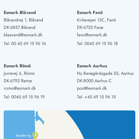
Esmark Blåvand
Esmark Fanö
Blåvandvej 1, Blåvand
Kirkevejen 13C, Fanö
DK-6857 Blåvand
DK-6720 Fanø
blaavand@esmark.dk
fano@esmark.dk
Tel:
00 45 69 15 96 16
Tel:
0045 69 15 96 18
Esmark Römö
Esmark Aarhus
Juvrevej 6, Römö
Ny Banegårdsgade 55, Aarhus
DK-6792 Rømø
DK-8000 Aarhus C
romo@esmark.dk
post@esmark.dk
Tel:
0045 69 15 96 19
Tel:
+45 69 15 96 15