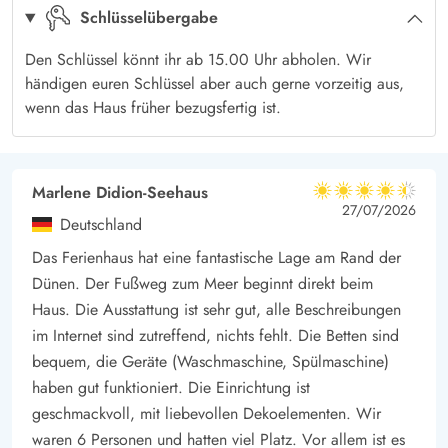
Schlüsselübergabe
Wasser des Whirlpools genießen.
Nah am Henne Strand Badestrand
Den Schlüssel könnt ihr ab 15.00 Uhr abholen. Wir
Vom Ferienhaus am Klitrosevej 3 aus führt ein kleiner Weg
händigen euren Schlüssel aber auch gerne vorzeitig aus,
wenn das Haus früher bezugsfertig ist.
euch in wenigen Minuten – durch die Dünenlandschaft - hin
zum beliebten kalkweißen Sandstrand am Henne Strand. Eure
Einkäufe könnt Ihr auch einfach zu Fuß organisieren – die
Marlene Didion-Seehaus
Ortsmitte Henne Strands bietet mehrere Geschäfte, einen
4.5 von 5
4.5 von 5
4.5 out of 5
27/07/2026
Supermarkt und einige Restaurants und ist mit 500m bequem
Deutschland
zu Fuß erreichbar.
Das Ferienhaus hat eine fantastische Lage am Rand der
* Die Außendusche ist vom 01. April bis 31. Oktober nutzbar.
Dünen. Der Fußweg zum Meer beginnt direkt beim
Haus. Die Ausstattung ist sehr gut, alle Beschreibungen
im Internet sind zutreffend, nichts fehlt. Die Betten sind
bequem, die Geräte (Waschmaschine, Spülmaschine)
haben gut funktioniert. Die Einrichtung ist
geschmackvoll, mit liebevollen Dekoelementen. Wir
waren 6 Personen und hatten viel Platz. Vor allem ist es