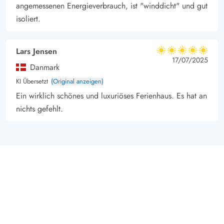
angemessenen Energieverbrauch, ist "winddicht" und gut
isoliert.
Lars Jensen
5 von 5
5 von 5
5 out of 5
17/07/2025
Danmark
KI Übersetzt
(Original anzeigen)
Ein wirklich schönes und luxuriöses Ferienhaus. Es hat an
nichts gefehlt.