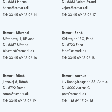
DK-6854 Henne
DK-6853 Vejers Strand
henne@esmark.dk
vejers@esmark.dk
Tel:
00 45 69 15 96 14
Tel:
00 45 69 15 96 17
Esmark Blåvand
Esmark Fanö
Blåvandvej 1, Blåvand
Kirkevejen 13C, Fanö
DK-6857 Blåvand
DK-6720 Fanø
blaavand@esmark.dk
fano@esmark.dk
Tel:
00 45 69 15 96 16
Tel:
0045 69 15 96 18
Esmark Römö
Esmark Aarhus
Juvrevej 6, Römö
Ny Banegårdsgade 55, Aarhus
DK-6792 Rømø
DK-8000 Aarhus C
romo@esmark.dk
post@esmark.dk
Tel:
0045 69 15 96 19
Tel:
+45 69 15 96 15