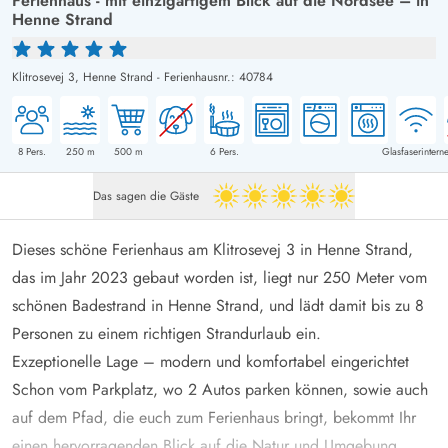
Ferienhaus - mit einzigartigem Blick auf die Nordsee – in
Henne Strand
Klitrosevej 3,
Henne Strand
-
Ferienhausnr.: 40784
8
Pers.
250
m
500
m
6
Pers.
Glasfaserinterne
Das sagen die Gäste
5 von 5
Dieses schöne Ferienhaus am Klitrosevej 3 in Henne Strand,
das im Jahr 2023 gebaut worden ist, liegt nur 250 Meter vom
schönen Badestrand in Henne Strand, und lädt damit bis zu 8
Personen zu einem richtigen Strandurlaub ein.
Exzeptionelle Lage – modern und komfortabel eingerichtet
Schon vom Parkplatz, wo 2 Autos parken können, sowie auch
auf dem Pfad, die euch zum Ferienhaus bringt, bekommt Ihr
einen hervorragenden Blick auf die Natur und Umgebung