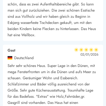
schön, dass es zwei Aufenthaltsbereiche gibt. So kann
man sich gut zurückziehen. Die zwei schönen Esstische
sind aus Vollholz und wir haben gleich zu Beginn in
Esbjerg wasserfeste Tischdecken gekauft, um mit den
beiden Kindern keine Flecken zu hinterlassen. Das Haus
hat eine Wallbox.
Gast
5 von 5
5 von 5
5 out of 5
02/01/2026
Deutschland
Sehr sehr schönes Haus. Super Lage in den Dünen, mit
mega Fensterfronten um in die Dünen und aufs Meer zu
schauen. Geräumiger Wohn und Essbereich.
Schlafzimmer und Bäder völlig ausreichend von der
Größe. Sehr gute Küchenausstattung. Traumhafte Lage
für das Badefass. "Extras" wie Holz,Fahrräder,gr.
Gasgrill sind vorhanden. Das Haus hat einen