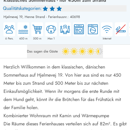
Klassisches Sommerhaus - nur 450m zum Strand
Qualitätskategorien:
Hjelmevej 19,
Henne Strand
-
Ferienhausnr.: 40698
6
Pers.
450
m
500
m
Max 1
Internet
Das sagen die Gäste
4.5 von 5
Herzlich Willkommen in dem klassischen, dänischen
Sommerhaus auf Hjelmevej 19. Von hier aus sind es nur 450
Meter bis zum Strand und 500 Meter bis zur nächsten
Einkaufsmöglichkeit. Wenn ihr morgens die erste Runde mit
dem Hund geht, könnt ihr die Brötchen für das Frühstück mit
der Familie holen.
Kombinierter Wohnraum mit Kamin und Wärmepumpe
Die Räume dieses Ferienhauses verteilen sich auf 82m². Es gibt