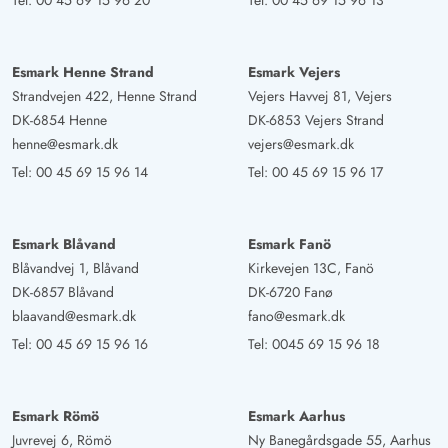
Tel:
00 45 69 15 96 20
Tel:
00 45 69 15 96 13
Esmark Henne Strand
Esmark Vejers
Strandvejen 422, Henne Strand
Vejers Havvej 81, Vejers
DK-6854 Henne
DK-6853 Vejers Strand
henne@esmark.dk
vejers@esmark.dk
Tel:
00 45 69 15 96 14
Tel:
00 45 69 15 96 17
Esmark Blåvand
Esmark Fanö
Blåvandvej 1, Blåvand
Kirkevejen 13C, Fanö
DK-6857 Blåvand
DK-6720 Fanø
blaavand@esmark.dk
fano@esmark.dk
Tel:
00 45 69 15 96 16
Tel:
0045 69 15 96 18
Esmark Römö
Esmark Aarhus
Juvrevej 6, Römö
Ny Banegårdsgade 55, Aarhus