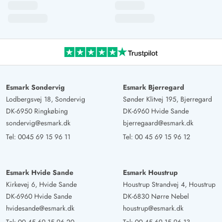
Esmark Sondervig
Esmark Bjerregard
Lodbergsvej 18, Sondervig
Sønder Klitvej 195, Bjerregard
DK-6950 Ringkøbing
DK-6960 Hvide Sande
sondervig@esmark.dk
bjerregaard@esmark.dk
Tel:
0045 69 15 96 11
Tel:
00 45 69 15 96 12
Esmark Hvide Sande
Esmark Houstrup
Kirkevej 6, Hvide Sande
Houstrup Strandvej 4, Houstrup
DK-6960 Hvide Sande
DK-6830 Nørre Nebel
hvidesande@esmark.dk
houstrup@esmark.dk