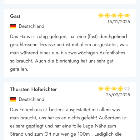
Gast
5 von 5
5 von 5
5 out of 5
15/11/2025
Deutschland
Das Haus ist ruhig gelegen, hat eine (fast) durchgehend
geschlossene Terrasse und ist mit allem ausgestattet, was
man während eines ein- bis zweiwöchigen Aufenthaltes
so braucht. Auch die Einrichtung hat uns sehr gut
gefallen.
Thorsten Hoferichter
4 von 5
4 von 5
4 out of 5
26/09/2025
Deutschland
Das Ferienhaus ist bestens ausgestattet mit allem was
man braucht, uns hat es an nichts gefehlt! Außerdem ist
es sehr gepflegt und hat eine tolle Lage Nähe zum
Strand und zum Ort nur wenige 100m . Lediglich die