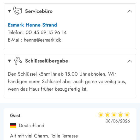
die Kinder ausgelassen spielen können oder ihr macht eine
Spaziergang mit den Füssen in der Wasserkante.
Servicebüro
Esmark Henne Strand
Telefon: 00 45 69 15 96 14
E-Mail: henne@esmark.dk
Schlüsselübergabe
Den Schlüssel könnt ihr ab 15.00 Uhr abholen. Wir
händigen euren Schlüssel aber auch gerne vorzeitig aus,
wenn das Haus früher bezugsfertig ist.
Gast
5 von 5
5 von 5
5 out of 5
08/06/2026
Deutschland
Alt mit viel Charm. Tolle Terrasse