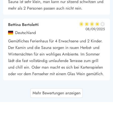
Sauna ist sehr klein, man kann nur sitzend schwitzen und
mehr als 2 Personen passen auch nicht rein.
Bettina Bertoletti
4 von 5
4 von 5
4 out of 5
08/09/2025
Deutschland
Gemütliches Ferienhaus für 4 Erwachsene und 2 Kinder.
Der Kamin und die Sauna sorgen in rauen Herbst- und
Winternächten für ein wohliges Ambiente. Im Sommer
lädt die fast vollständig umlaufende Terrasse zum grill
und chill ein. Oder man macht es sich bei Kartenspielen
oder vor dem Fernseher mit einem Glas Wein gemütlich.
Arnold Gerdes
4.5 von 5
Mehr Bewertungen anzeigen
4.5 von 5
4.5 out of 5
30/06/2025
Deutschland
Wie gesagt, dass Ferienhaus ist in die Jahre gekommen,