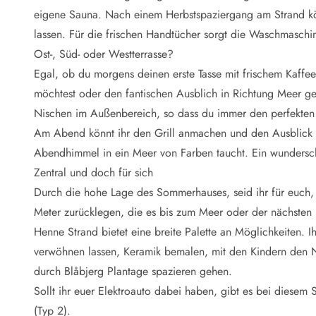
Naturschutz
eigene Sauna. Nach einem Herbstspaziergang am Strand kö
Webcam Dänemark
lassen. Für die frischen Handtücher sorgt die Waschmaschi
Ferienhauskatalog
Fotowettbewerb
Ost-, Süd- oder Westterrasse?
Karte
Egal, ob du morgens deinen erste Tasse mit frischem Kaffee
Vorteile bei uns
möchtest oder den fantischen Ausblich in Richtung Meer gen
Reisecurity
Nischen im Außenbereich, so dass du immer den perfekten 
Esmark KidsVIP
Am Abend könnt ihr den Grill anmachen und den Ausblick
Esmark VIP - Partnervorteile und Rabatte
Abendhimmel in ein Meer von Farben taucht. Ein wundersc
Preisgarantie
Keine Kaution
Zentral und doch für sich
Gästebewertungen
Durch die hohe Lage des Sommerhauses, seid ihr für euch,
Gratis WLAN
Meter zurücklegen, die es bis zum Meer oder der nächsten 
Rabatt
Henne Strand bietet eine breite Palette an Möglichkeiten. 
We love people
verwöhnen lassen, Keramik bemalen, mit den Kindern den 
durch Blåbjerg Plantage spazieren gehen.
Freizeit
Esmark VIP Partnervorteile
Sollt ihr euer Elektroauto dabei haben, gibt es bei diesem 
Esmark KidsVIP
(Typ 2).