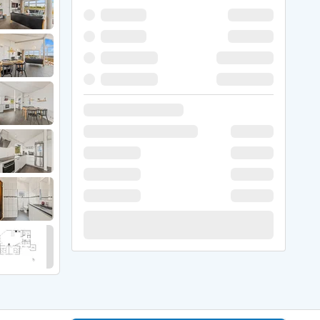
er Weihnachten
r Silvester
 Nymindegab
ömö
 Ringköbing Fjord
ndervig
odbjerge
 Thorsminde
erso Klit
ers Strand
ster Husby