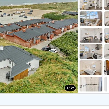
aus für 4 Personen
Ferienhäuser üb
aus für 6 Personen
Ferienhäuser übe
aus für 8 Personen
ande
Ferienhäuser Sondervig
äuser Ho
Ferienhäuser in
äuser Houstrup
Ferienhäuser R
äuser Houvig
Ferienhäuser am
user auf Holmsland Klit
Ferienhäuser So
äuser in Holmsland
Ferienhäuser Sk
äuser Hvide Sande
Ferienhäuser in
äuser Jegum
Ferienhäuser Ved
äuser Klegod
Ferienhäuser Vej
äuser Lodbjerg Hede
Ferienhäuser Ve
user Nr. Lyngvig
1 / 29
e bei uns