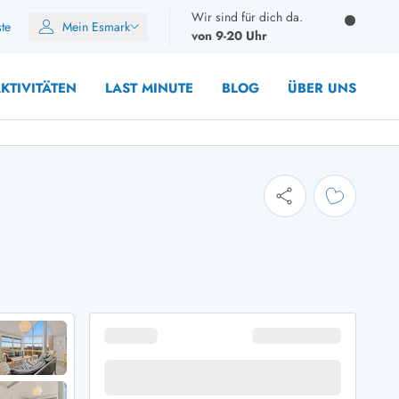
Wir sind für dich da.
ste
Mein Esmark
von 9-20 Uhr
KTIVITÄTEN
LAST MINUTE
BLOG
ÜBER UNS
10 Personen
12 Personen
14 Personen
Gruppen
Frühjahr
m Sommer
Herbst
 Winter