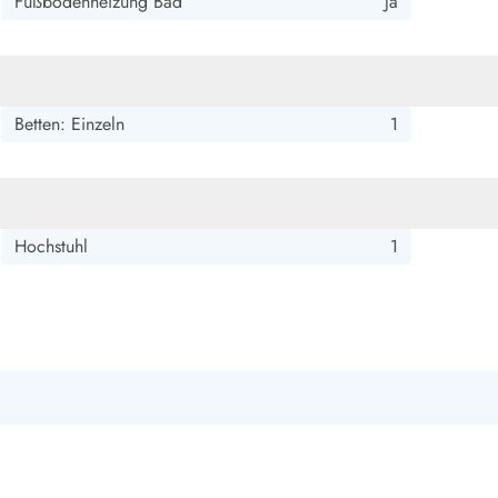
Fußbodenheizung Bad
Ja
smark Blavand
Esmark Vejers
Esmark Henne
Esmark Römö
Esmark Hv
Betten: Einzeln
1
Hochstuhl
1