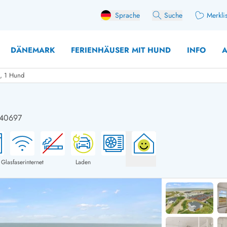
Sprache
Suche
Merkli
DÄNEMARK
FERIENHÄUSER MIT HUND
INFO
A
n, 1 Hund
: 40697
 mit Hund
äuser mit Sonntagswechsel
Ferienhaus für 
user mit Aktivitätsraum
Ferienhaus für 
user mit Ladestation (E-Auto)
Ferienhaus für 
Glasfaserinternet
Laden
äuser mit Kaminofen
Ferienhaus für 
user mit Kindern
Ferienhäuser im 
rienhäuser
Ferienhäuser i
äuser mit Nebensaionrabatt
Ferienhäuser im 
aus für 2 Personen
Ferienhäuser im