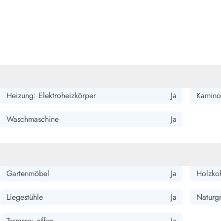
Heizung: Elektroheizkörper
Ja
Kamino
Waschmaschine
Ja
Gartenmöbel
Ja
Holzkoh
Liegestühle
Ja
Naturg
Terrasse: offen
Ja