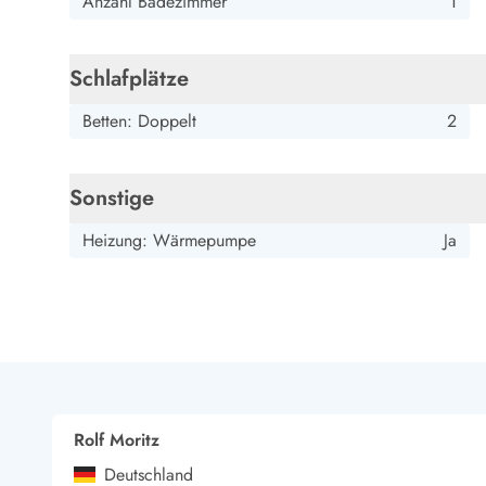
Anzahl Badezimmer
1
Esmark Bjerregard
Esmark Sondervig
Esmark Houstrup
Esmark Fanö
E
Kontakt & Öffnungszeiten
Qualität seit 1965
Schlafplätze
Über uns
Nachhaltigkeit
Betten: Doppelt
2
Das sagen unsere Gäste
Newsletter
Sponsoren - Esmark unterstützt
Sonstige
Mietbedingungen
Datenschutzerklärung
Heizung: Wärmepumpe
Ja
Impressum
Presse
Rolf Moritz
Deutschland