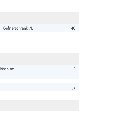
: Gefrierschrank /L
40
ldschirm
1
Ja