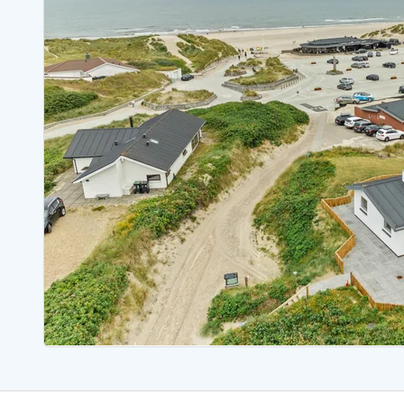
Ferienhäuser mit Whirlpool
Ferienh
Ferienhäuser mit Freitagswechsel
Ferienh
Ferienhäuser für Angler
Ferienh
Ferienhäuser Bjerregard
Ferienhäuser Blavand
Ferienhäuser Hvide S
Ferienhäuser Argab
Ferienh
Ferienhäuser in Arrild
Ferienh
Ferienhäuser Bjerregard
Ferienh
Ferienhäuser Blavand
Ferienhä
Ferienhäuser Bork Havn
Ferienh
Ferienhäuser Fjand
Ferienh
Ferienhäuser Fanö
Ferienh
Ferienhäuser Graerup Strand
Ferienh
Ferienhäuser Haurvig
Ferienh
Ferienhäuser Henne Strand
Ferienhä
Esmark Reisecurity
Esmark KidsVIP
Esmark VIP Partnervorteile
Vorteil
Praktische Informationen