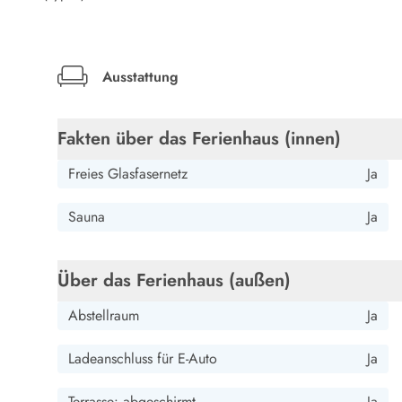
LEGOLAND® Rabatt
Urlaub mit Kindern
Urlaub mit Hund
Urlaub am Strand
Ausstattung
Urlaub in der Natur
Finde Bernstein am Strand
Fakten über das Ferienhaus (innen)
Indoorspielländer in Dänemark
Zoos und Tierparks in Dänemark
Freies Glasfasernetz
Ja
Freizeitparks in Dänemark
Sport
Sauna
Ja
Angeln in Dänemark
Bowling in Dänemark
Minigolf spielen in Dänemark
Über das Ferienhaus (außen)
Schwimmhallen und Badeländer
Golfen in Dänemark
Abstellraum
Ja
Fitnesscenter in Dänemark
Fahrradfahren in Dänemark
Ladeanschluss für E-Auto
Ja
Reiten in Dänemark
Surfen in Dänemark
Terrasse: abgeschirmt
Ja