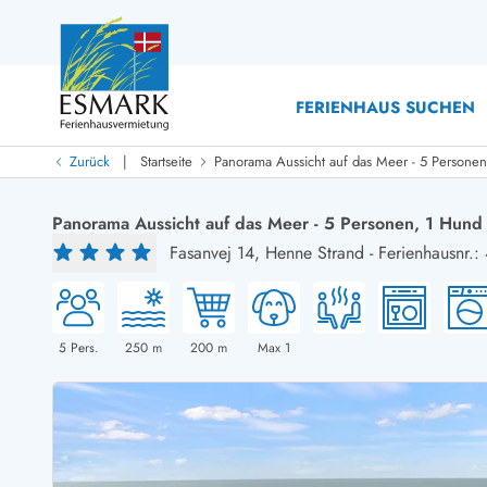
FERIENHAUS SUCHEN
|
Zurück
Startseite
Panorama Aussicht auf das Meer - 5 Persone
Last Minute
Last Minute
Panorama Aussicht auf das Meer - 5 Personen, 1 Hund
Neu bei uns!
Fasanvej 14,
Henne Strand
-
Ferienhausnr.
Neue Ferienhäuser bei ESMARK
Ferienhäuser mit Pool
Ferienhäuser
Neurenovierte Ferienhäuser
Ferienh
Ferienhäuser mit Endreinigung inklusive
Ferienhä
Ferienhäuser dicht am Strand
Ferienhä
5
Pers.
250
m
200
m
Max 1
Ferienhäuser mit Internet
Ferienh
Ferienhäuser neu gebaut
Ferienhä
Ferienhäuser mit Sauna
Luxus Fe
Ferienhäuser Nicht-Raucher
Ferienh
Ferienhäuser mit Aussicht
Ferienh