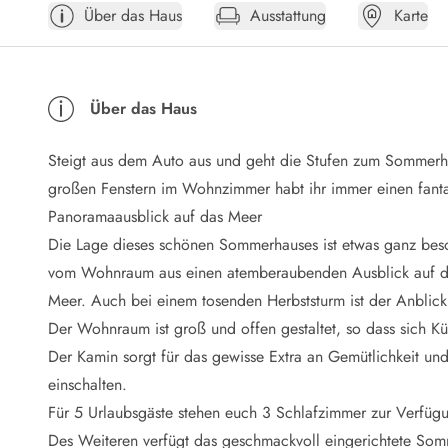
Über das Haus
Ausstattung
Karte
Öffnungszeiten
Anreise
Abreise
Ferienhaus ABC
Über das Haus
Häufige Fragen zur Buchung
Nebenkosten (Strom, Wasser usw...)
Steigt aus dem Auto aus und geht die Stufen zum Sommerha
Verleihservice
Reisescheckliste
großen Fenstern im Wohnzimmer habt ihr immer einen fanta
Endreinigung
Panoramaausblick auf das Meer
Gutschein
Die Lage dieses schönen Sommerhauses ist etwas ganz beso
Frühbucher
vom Wohnraum aus einen atemberaubenden Ausblick auf di
Mietbedingungen
Meer. Auch bei einem tosenden Herbststurm ist der Anblic
Info
Der Wohnraum ist groß und offen gestaltet, so dass sich 
Reiseführer Dänemark
Tipps für Urlaub in Dänemark
Der Kamin sorgt für das gewisse Extra an Gemütlichkeit u
Wetter in Dänemark
einschalten.
Saisonzeiten
Für 5 Urlaubsgäste stehen euch 3 Schlafzimmer zur Verfügu
Badesicherheit im Meer
Des Weiteren verfügt das geschmackvoll eingerichtete So