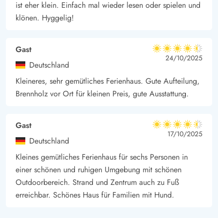
ist eher klein. Einfach mal wieder lesen oder spielen und
klönen. Hyggelig!
Gast
4.5 von 5
4.5 von 5
4.5 out of 5
24/10/2025
Deutschland
Kleineres, sehr gemütliches Ferienhaus. Gute Aufteilung,
Brennholz vor Ort für kleinen Preis, gute Ausstattung.
Gast
4.5 von 5
4.5 von 5
4.5 out of 5
17/10/2025
Deutschland
Kleines gemütliches Ferienhaus für sechs Personen in
einer schönen und ruhigen Umgebung mit schönen
Outdoorbereich. Strand und Zentrum auch zu Fuß
erreichbar. Schönes Haus für Familien mit Hund.