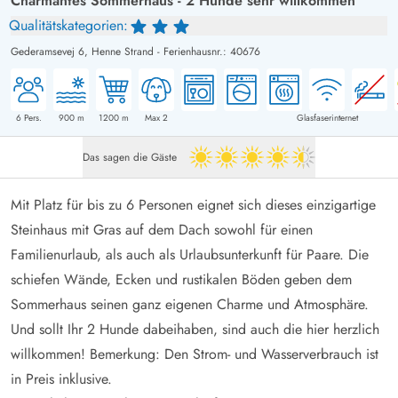
Charmantes Sommerhaus - 2 Hunde sehr willkommen
Qualitätskategorien:
Gederamsevej 6,
Henne Strand
-
Ferienhausnr.: 40676
6
Pers.
900
m
1200
m
Max 2
Glasfaserinternet
Das sagen die Gäste
4.5 von 5
Mit Platz für bis zu 6 Personen eignet sich dieses einzigartige
Steinhaus mit Gras auf dem Dach sowohl für einen
Familienurlaub, als auch als Urlaubsunterkunft für Paare. Die
schiefen Wände, Ecken und rustikalen Böden geben dem
Sommerhaus seinen ganz eigenen Charme und Atmosphäre.
Und sollt Ihr 2 Hunde dabeihaben, sind auch die hier herzlich
willkommen! Bemerkung: Den Strom- und Wasserverbrauch ist
in Preis inklusive.