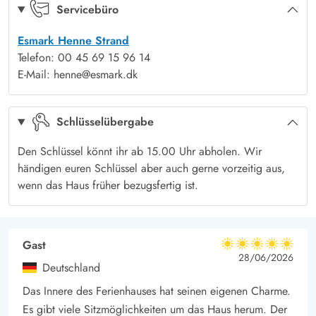
ihr könnt unabhängig der Windrichtung immer eine ruhige
Servicebüro
Ecke finden, wo Ihr das Rauschen der Nordsee und die schöne
Esmark Henne Strand
Aussicht genießen könnt. Terrassenmöbel, Liegestühle,
Telefon: 00 45 69 15 96 14
Sonnenschirm und Grill stehen bereit, damit Ihr ein gutes Buch
E-Mail: henne@esmark.dk
lesen, euren Morgenkaffee trinken und abends gutes Essen auf
dem Gasgrill grillen könnt.
Schlüsselübergabe
Urlaub am Henne Strand - nur 500 Meter zum Strand
Ab Gederamsevej 6 sind es nur 500 Meter bis zur Nordsee
Den Schlüssel könnt ihr ab 15.00 Uhr abholen. Wir
und dem langen kreideweißen Sandstrand, wo Ihr ein frisches
händigen euren Schlüssel aber auch gerne vorzeitig aus,
Bad nehmen oder auch lange Spaziergänge am Strand
wenn das Haus früher bezugsfertig ist.
machen könnt: die reine Therapie für die Seele.
In Henne Strand gibt es eine einzigartige Natur, die Ihr
hautnah erleben könnt. Die nahegelegene Blåbjerg
Gast
5 von 5
5 von 5
5 out of 5
28/06/2026
Dünenplantage, wie auch Filsø sind sicherlich einen Besuch
Deutschland
wert, entweder zu Fuß oder mit dem Fahrrad. Sollt Ihr einiges
Das Innere des Ferienhauses hat seinen eigenen Charme.
einkaufen müssen, gibt es in Henne Strand einen Supermarkt
Es gibt viele Sitzmöglichkeiten um das Haus herum. Der