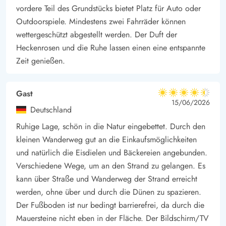
wie auch einige Fachgeschäften. Auch könnt Ihr die
vordere Teil des Grundstücks bietet Platz für Auto oder
gemütlichen Restaurants der populäre Badeort besuchen – hier
Outdoorspiele. Mindestens zwei Fahrräder können
gibt es für jeden Geschmack etwas.
wettergeschützt abgestellt werden. Der Duft der
Heckenrosen und die Ruhe lassen einen eine entspannte
Zeit genießen.
Gast
4.5 von 5
4.5 von 5
4.5 out of 5
15/06/2026
Deutschland
Ruhige Lage, schön in die Natur eingebettet. Durch den
kleinen Wanderweg gut an die Einkaufsmöglichkeiten
und natürlich die Eisdielen und Bäckereien angebunden.
Verschiedene Wege, um an den Strand zu gelangen. Es
kann über Straße und Wanderweg der Strand erreicht
werden, ohne über und durch die Dünen zu spazieren.
Der Fußboden ist nur bedingt barrierefrei, da durch die
Mauersteine nicht eben in der Fläche. Der Bildschirm/TV