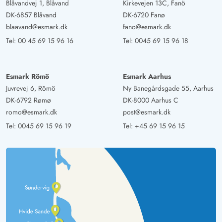
Blåvandvej 1, Blåvand
Kirkevejen 13C, Fanö
DK-6857 Blåvand
DK-6720 Fanø
blaavand@esmark.dk
fano@esmark.dk
Tel:
00 45 69 15 96 16
Tel:
0045 69 15 96 18
Esmark Römö
Esmark Aarhus
Juvrevej 6, Römö
Ny Banegårdsgade 55, Aarhus
DK-6792 Rømø
DK-8000 Aarhus C
romo@esmark.dk
post@esmark.dk
Tel:
0045 69 15 96 19
Tel:
+45 69 15 96 15