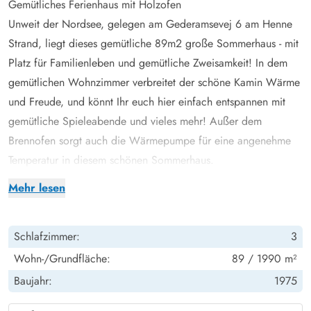
Gemütliches Ferienhaus mit Holzofen
Unweit der Nordsee, gelegen am Gederamsevej 6 am Henne
Strand, liegt dieses gemütliche 89m2 große Sommerhaus - mit
Platz für Familienleben und gemütliche Zweisamkeit! In dem
gemütlichen Wohnzimmer verbreitet der schöne Kamin Wärme
und Freude, und könnt Ihr euch hier einfach entspannen mit
gemütliche Spieleabende und vieles mehr! Außer dem
Brennofen sorgt auch die Wärmepumpe für eine angenehme
Temperatur in diesem schönen Sommerhaus.
Die Schlafplätze verteilen sich auf 3 Schlafzimmer. Alle
Mehr lesen
Schlafzimmer sind mit einem Doppelbett ausgestattet. Sowohl
Gäste-WC, zu dem es direkten Zugang gibt von einem der
Schlafzimmer:
3
Schlafzimmer, als auch das Badezimmer, sind im Jahre 2024
renoviert worden und mit Fußbodenheizung ausgestattet.
Wohn-/Grundfläche:
89 / 1990 m²
Schöne Terrassen - und gemütliche Grillabende
Baujahr:
1975
Rund um das Sommerhaus gibt es mehrere schöne Terrassen,