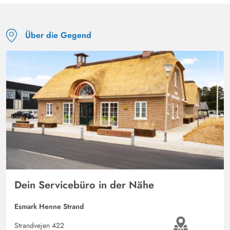
vorbei kam.
Response from Esmark:
(13/03/2025)
Schön, dass dir das Haus gut gefallen hat. Deine
Über die Gegend
Verbesserungsvorschläge geben wir gerne an den
Hauseigentümer weiter.
Dein Servicebüro in der Nähe
Esmark Henne Strand
Strandvejen 422