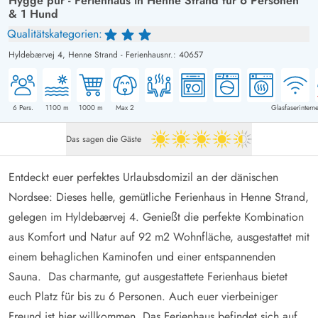
Hygge pur - Ferienhaus in Henne Strand für 6 Personen
& 1 Hund
Qualitätskategorien:
Hyldebærvej 4,
Henne Strand
-
Ferienhausnr.: 40657
6
Pers.
1100
m
1000
m
Max 2
Glasfaserinterne
Das sagen die Gäste
4.5 von 5
Entdeckt euer perfektes Urlaubsdomizil an der dänischen
Nordsee: Dieses helle, gemütliche
Ferienhaus in Henne Strand
,
gelegen im Hyldebærvej 4. Genießt die perfekte Kombination
aus Komfort und Natur auf 92 m2 Wohnfläche, ausgestattet mit
einem behaglichen Kaminofen und einer entspannenden
Sauna. Das charmante, gut ausgestattete Ferienhaus bietet
euch Platz für bis zu
6 Personen
. Auch euer vierbeiniger
Freund ist hier willkommen. Das Ferienhaus befindet sich auf