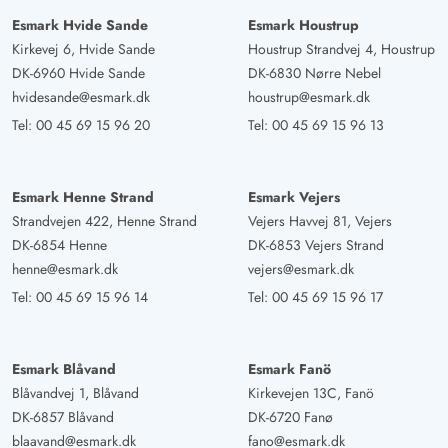
Esmark Hvide Sande
Esmark Houstrup
Kirkevej 6, Hvide Sande
Houstrup Strandvej 4, Houstrup
DK-6960 Hvide Sande
DK-6830 Nørre Nebel
hvidesande@esmark.dk
houstrup@esmark.dk
Tel:
00 45 69 15 96 20
Tel:
00 45 69 15 96 13
Esmark Henne Strand
Esmark Vejers
Strandvejen 422, Henne Strand
Vejers Havvej 81, Vejers
DK-6854 Henne
DK-6853 Vejers Strand
henne@esmark.dk
vejers@esmark.dk
Tel:
00 45 69 15 96 14
Tel:
00 45 69 15 96 17
Esmark Blåvand
Esmark Fanö
Blåvandvej 1, Blåvand
Kirkevejen 13C, Fanö
DK-6857 Blåvand
DK-6720 Fanø
blaavand@esmark.dk
fano@esmark.dk