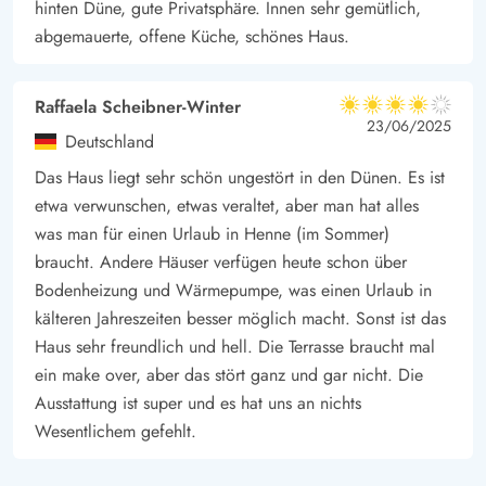
hinten Düne, gute Privatsphäre. Innen sehr gemütlich,
Freut euch auf eine entspannte Auszeit in diesem typisch
abgemauerte, offene Küche, schönes Haus.
dänischen Sommerhaus, reetgedeckt und gemütlich in die
umgebende Dünenlandschaft platziert.
Raffaela Scheibner-Winter
4 von 5
4 von 5
4 out of 5
23/06/2025
Deutschland
Das Haus liegt sehr schön ungestört in den Dünen. Es ist
etwa verwunschen, etwas veraltet, aber man hat alles
was man für einen Urlaub in Henne (im Sommer)
braucht. Andere Häuser verfügen heute schon über
Bodenheizung und Wärmepumpe, was einen Urlaub in
kälteren Jahreszeiten besser möglich macht. Sonst ist das
Haus sehr freundlich und hell. Die Terrasse braucht mal
ein make over, aber das stört ganz und gar nicht. Die
Ausstattung ist super und es hat uns an nichts
Wesentlichem gefehlt.