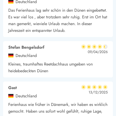
Deutschland
Groß und Klein!
Das Ferienhaus lag sehr schön in den Dünen eingebettet.
Entdeckt die Schönheit der Natur und Kultur rund um Henne
Es war viel los , aber trotzdem sehr ruhig. Erst im Ort hat
Strand
man gemerkt, wieviele Urlaub machen. In dieser
Henne Strand ist ein überaus beliebtes Urlaubsgebiet und
Jahreszeit ein entspannter Urlaub.
bekannt für seinen herrlich breiten Sandstrand sowie die
beeindruckende Dünenlandschaft. Es bietet euch zahlreiche
Stefan Bengelsdorf
4.5 von 5
Freizeitaktivitäten, egal ob ihr Bernstein sucht, durch
4.5 von 5
4.5 out of 5
09/04/2026
Deutschland
die Blåbjergplantage spaziert und die gut ausgebauten
Kleines, traumhaftes Reetdachhaus umgeben von
Fahrrad- und Wanderwege erkundet.
heidebedeckten Dünen
Darüber hinaus erwarten euch weitere Ausflugsmöglichkeiten
in der Umgebung: Besucht den
Wow Park
in Skjern oder Billund und das
Legoland
, das
Gast
5 von 5
5 von 5
5 out of 5
13/12/2025
Museum Flugt in Oksbøl oder das faszinierende
Deutschland
Naturgebiet Filsø, gleich um die Ecke liegend. Auch in den
Ferienhaus wie früher in Dänemark, wir haben es wirklich
umliegenden Orten wie Nørre Nebel, Varde und Oksbøl könnt
gemocht. Haben uns sofort wohl gefühlt, ruhige Lage,
ihr hervorragend einkaufen.