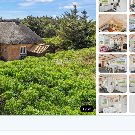
aus für 2 Personen
Ferienhäuser im
aus für 4 Personen
Ferienhäuser üb
aus für 6 Personen
Ferienhäuser übe
ande
Ferienhäuser Sondervig
äuser Ho
Ferienhäuser in
äuser Houstrup
Ferienhäuser R
äuser Houvig
Ferienhäuser am
user auf Holmsland Klit
Ferienhäuser So
äuser in Holmsland
Ferienhäuser Sk
äuser Hvide Sande
Ferienhäuser in
äuser Jegum
Ferienhäuser Ved
äuser Klegod
Ferienhäuser Vej
äuser Lodbjerg Hede
Ferienhäuser Ve
user Nr. Lyngvig
1 / 28
e bei uns