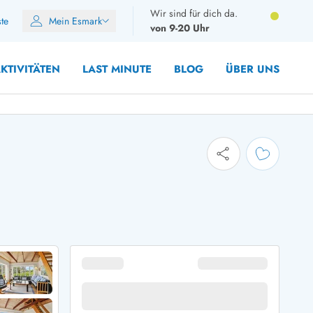
Wir sind für dich da.
ste
Mein Esmark
von 9-20 Uhr
KTIVITÄTEN
LAST MINUTE
BLOG
ÜBER UNS
8 Personen
10 Personen
12 Personen
14 Personen
Gruppen
Frühjahr
m Sommer
Herbst