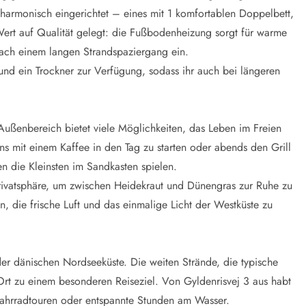
 harmonisch eingerichtet – eines mit 1 komfortablen Doppelbett,
ert auf Qualität gelegt: die Fußbodenheizung sorgt für warme
ach einem langen Strandspaziergang ein.
nd ein Trockner zur Verfügung, sodass ihr auch bei längeren
 Außenbereich bietet viele Möglichkeiten, das Leben im Freien
ns mit einem Kaffee in den Tag zu starten oder abends den Grill
n die Kleinsten im Sandkasten spielen.
Privatsphäre, um zwischen Heidekraut und Dünengras zur Ruhe zu
 die frische Luft und das einmalige Licht der Westküste zu
der dänischen Nordseeküste. Die weiten Strände, die typische
rt zu einem besonderen Reiseziel. Von Gyldenrisvej 3 aus habt
Fahrradtouren oder entspannte Stunden am Wasser.