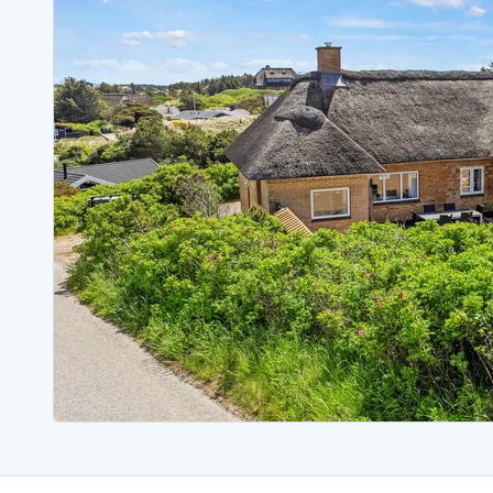
Ferienhäuser mit Whirlpool
Ferienh
Ferienhäuser mit Freitagswechsel
Ferienh
Ferienhäuser mit Samstagswechsel
Ferienh
Ferienhäuser Bjerregard
Ferienhäuser Blavand
Ferienhäuser Hvide S
Ferienhäuser Argab
Ferienh
Ferienhäuser in Arrild
Ferienh
Ferienhäuser Bjerregard
Ferienh
Ferienhäuser Blavand
Ferienhä
Ferienhäuser Bork Havn
Ferienh
Ferienhäuser Fjand
Ferienh
Ferienhäuser Fanö
Ferienh
Ferienhäuser Graerup Strand
Ferienh
Ferienhäuser Haurvig
Ferienh
Ferienhäuser Henne Strand
Ferienhä
Esmark Reisecurity
Esmark KidsVIP
Esmark VIP Partnervorteile
Vorteil
Praktische Informationen