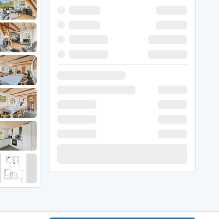
 Winter
er Weihnachten
r Silvester
 Nymindegab
ömö
 Ringköbing Fjord
ndervig
odbjerge
 Thorsminde
erso Klit
ers Strand
ster Husby