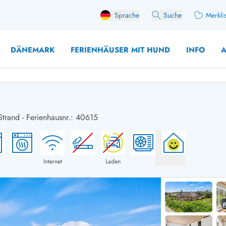
Sprache
Suche
Merkli
DÄNEMARK
FERIENHÄUSER MIT HUND
INFO
A
Strand
-
Ferienhausnr.: 40615
 mit Hund
äuser mit Sonntagswechsel
Ferienhaus für 
user für Angler
Ferienhaus für 
user mit Aktivitätsraum
Ferienhaus für 
Internet
Laden
user mit Ladestation (E-Auto)
Ferienhaus für 
äuser mit Kaminofen
Ferienhaus für 
user mit Kindern
Ferienhäuser im 
rienhäuser
Ferienhäuser i
äuser mit Nebensaionrabatt
Ferienhäuser im 