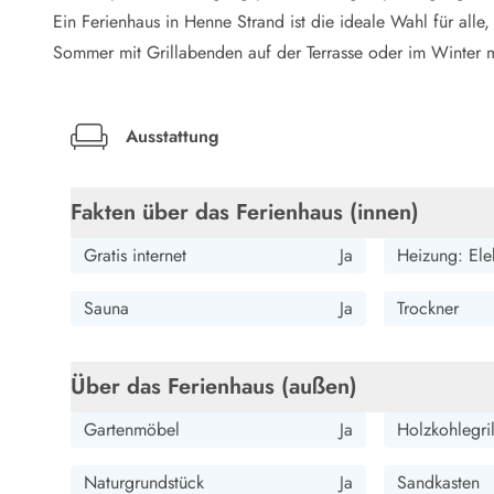
LEGOLAND® Rabatt
Ein Ferienhaus in Henne Strand ist die ideale Wahl für all
Urlaub mit Kindern
Sommer mit Grillabenden auf der Terrasse oder im Winte
Urlaub mit Hund
Urlaub am Strand
Urlaub in der Natur
Ausstattung
Finde Bernstein am Strand
Indoorspielländer in Dänemark
Zoos und Tierparks in Dänemark
Fakten über das Ferienhaus (innen)
Freizeitparks in Dänemark
Sport
Gratis internet
Ja
Heizung: Ele
Angeln in Dänemark
Bowling in Dänemark
Sauna
Ja
Trockner
Minigolf spielen in Dänemark
Schwimmhallen und Badeländer
Golfen in Dänemark
Über das Ferienhaus (außen)
Fitnesscenter in Dänemark
Gartenmöbel
Ja
Holzkohlegril
Fahrradfahren in Dänemark
Reiten in Dänemark
Naturgrundstück
Ja
Sandkasten
Surfen in Dänemark