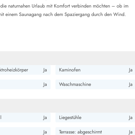
e, die naturnahen Urlaub mit Komfort verbinden möchten – ob im
r mit einem Saunagang nach dem Spaziergang durch den Wind.
ktroheizkörper
Ja
Kaminofen
Ja
Ja
Waschmaschine
Ja
l
Ja
Liegestühle
Ja
Ja
Terrasse: abgeschirmt
Ja