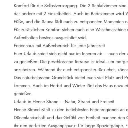
Naturschutz
Komfort für die Selbstversorgung. Die 2 Schlafzimmer sind
Webcam Dänemark
das andere mit 2 Einzelbetten. Auch im Badezimmer wird W
Ferienhauskatalog
Fotowettbewerb
Füße, und die Sauna lädt euch zu entspannten Momenten n
Karte
Für zusätzlichen Komfort stehen euch eine Waschmaschine u
Vorteile bei uns
Aufenthalten bestens ausgestattet seid.
Reisecurity
Ferienhaus mit Außenbereich für jede Jahreszeit
Esmark KidsVIP
Euer Urlaub spielt sich nicht nur im Inneren ab – auch der
Esmark VIP - Partnervorteile und Rabatte
zu genießen. Die geschlossene Terrasse ist ideal, um morge
Preisgarantie
Keine Kaution
anzuheizen. Während ihr euch entspannt zurücklehnt, könne
Gästebewertungen
Das naturbelassene Grundstück bietet euch viel Platz und 
Gratis WLAN
kommen. Auch im Herbst und Winter lädt das Haus dazu ein,
Rabatt
genießen.
We love people
Urlaub in Henne Strand – Natur, Strand und Freiheit
Henne Strand zählt zu den beliebtesten Ferienregionen an 
Freizeit
Esmark VIP Partnervorteile
Dünenlandschaft und das Gefühl von Freiheit machen den O
Esmark KidsVIP
ihr den perfekten Ausgangspunkt für lange Spaziergänge, 