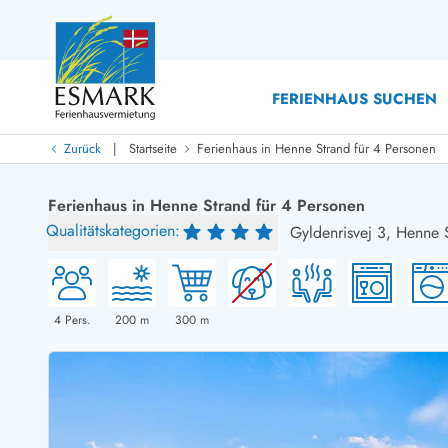
FERIENHAUS SUCHEN
|
Zurück
Startseite
Ferienhaus in Henne Strand für 4 Personen
Last Minute
Last Minute
Ferienhaus in Henne Strand für 4 Personen
Neu bei uns!
Qualitätskategorien:
Gyldenrisvej 3,
Henne 
Neue Ferienhäuser bei ESMARK
Ferienhäuser mit Pool
Ferienhäuser
Neurenovierte Ferienhäuser
Ferienh
Ferienhäuser mit Endreinigung inklusive
Ferienhä
Ferienhäuser dicht am Strand
Ferienhä
4
Pers.
200
m
300
m
Ferienhäuser mit Internet
Ferienhä
Ferienhäuser neu gebaut
Ferienh
Ferienhäuser mit Sauna
Ferienhä
Ferienhäuser Nicht-Raucher
Luxus Fe
Ferienhäuser mit Aussicht
Ferienh