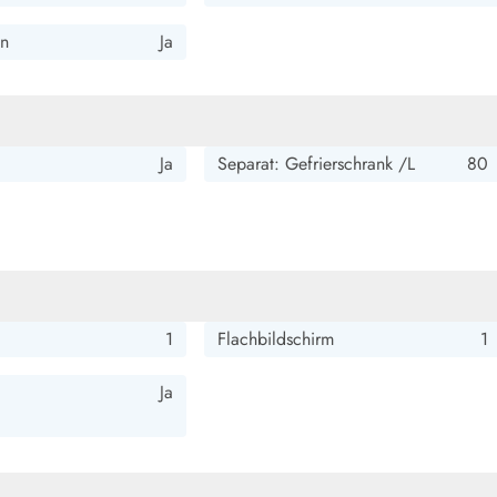
en
Ja
Ja
Separat: Gefrierschrank /L
80
1
Flachbildschirm
1
Ja