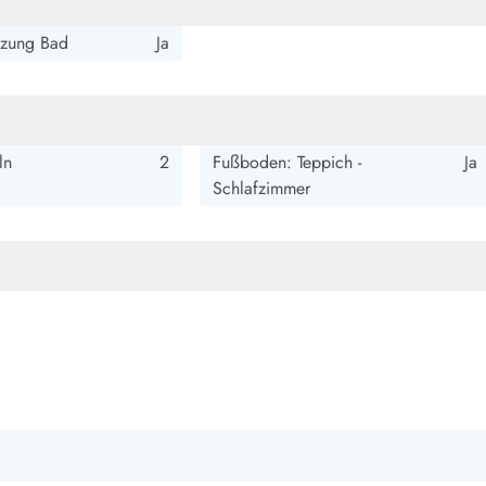
smark Blavand
Esmark Vejers
Esmark Henne
Esmark Römö
Esmark Hv
zung Bad
Ja
ln
2
Fußboden: Teppich -
Ja
Schlafzimmer