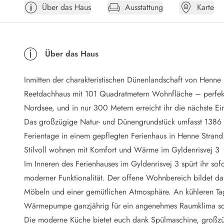
Über das Haus
Ausstattung
Karte
Öffnungszeiten
Anreise
Abreise
Ferienhaus ABC
Über das Haus
Häufige Fragen zur Buchung
Nebenkosten (Strom, Wasser usw...)
Inmitten der charakteristischen Dünenlandschaft von Henne
Verleihservice
Reisescheckliste
Reetdachhaus mit 101 Quadratmetern Wohnfläche – perfekt
Endreinigung
Nordsee, und in nur 300 Metern erreicht ihr die nächste Ei
Gutschein
Das großzügige Natur- und Dünengrundstück umfasst 1386 Q
Frühbucher
Ferientage in einem gepflegten Ferienhaus in Henne Strand
Mietbedingungen
Stilvoll wohnen mit Komfort und Wärme im Gyldenrisvej 3
Info
Im Inneren des Ferienhauses im Gyldenrisvej 3 spürt ihr so
Reiseführer Dänemark
Tipps für Urlaub in Dänemark
moderner Funktionalität. Der offene Wohnbereich bildet das
Wetter in Dänemark
Möbeln und einer gemütlichen Atmosphäre. An kühleren T
Saisonzeiten
Wärmepumpe ganzjährig für ein angenehmes Raumklima so
Badesicherheit im Meer
Die moderne Küche bietet euch dank Spülmaschine, großzüg