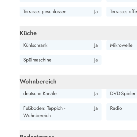
Wandern in Dänemark
Terrasse: geschlossen
Ja
Terrasse: off
Wasserski in Dänemark
Segeln in Dänemark
Kultur in Dänemark
Küche
Historische Museen
Sehenswürdigkeiten
Kühlschrank
Ja
Mikrowelle
Kunstmuseen
Kunsthandwerk und Galerien
Spülmaschine
Ja
Essen und Trinken
Einkaufen und Shopping
Weihnachten in Dänemark
Wohnbereich
Heiraten in Dänemark
deutsche Kanäle
Ja
DVD-Spieler
Wikinger in Dänemark
Hygge
Fußboden: Teppich -
Ja
Radio
Pyt
Wohnbereich