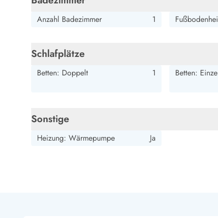
Badezimmer
Esmark Bjerregard
Esmark Sondervig
Esmark Houstrup
Esmark Fanö
E
Kontakt & Öffnungszeiten
Anzahl Badezimmer
1
Fußbodenhei
Qualität seit 1965
Über uns
Nachhaltigkeit
Schlafplätze
Das sagen unsere Gäste
Newsletter
Betten: Doppelt
1
Betten: Einze
Sponsoren - Esmark unterstützt
Mietbedingungen
Datenschutzerklärung
Sonstige
Impressum
Presse
Heizung: Wärmepumpe
Ja