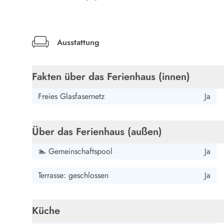
LEGOLAND® Rabatt
Urlaub mit Kindern
Urlaub mit Hund
Urlaub am Strand
Ausstattung
Urlaub in der Natur
Finde Bernstein am Strand
Fakten über das Ferienhaus (innen)
Indoorspielländer in Dänemark
Zoos und Tierparks in Dänemark
Freies Glasfasernetz
Ja
Freizeitparks in Dänemark
Sport
Angeln in Dänemark
Über das Ferienhaus (außen)
Bowling in Dänemark
Minigolf spielen in Dänemark
🏊 Gemeinschaftspool
Ja
Schwimmhallen und Badeländer
Golfen in Dänemark
Terrasse: geschlossen
Ja
Fitnesscenter in Dänemark
Fahrradfahren in Dänemark
Küche
Reiten in Dänemark
Surfen in Dänemark