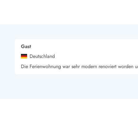
Esmark Bjerregard
Esmark Sondervig
Esmark Houstrup
Esmark Fanö
E
Kontakt & Öffnungszeiten
Qualität seit 1965
Über uns
Nachhaltigkeit
Das sagen unsere Gäste
Newsletter
Gast
Sponsoren - Esmark unterstützt
Deutschland
Mietbedingungen
Die Ferienwohnung war sehr modern renoviert worden und
Datenschutzerklärung
Impressum
Presse