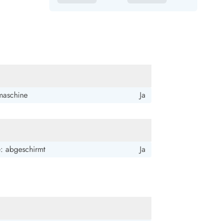
aschine
Ja
e: abgeschirmt
Ja