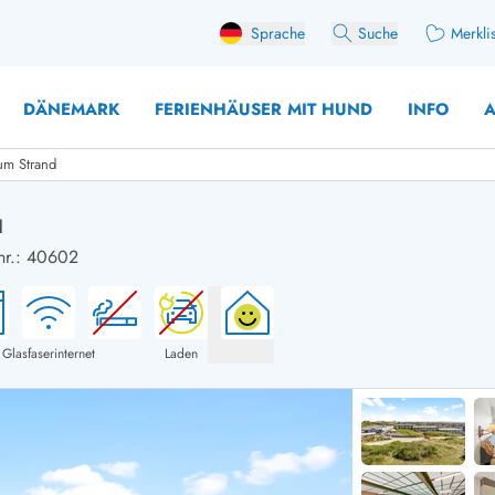
Sprache
Suche
Merkli
DÄNEMARK
FERIENHÄUSER MIT HUND
INFO
A
um Strand
d
nr.: 40602
 mit Hund
äuser mit Sonntagswechsel
Ferienhaus für 
user für Angler
Ferienhaus für 
user mit Aktivitätsraum
Ferienhaus für 
Glasfaserinternet
Laden
user mit Ladestation (E-Auto)
Ferienhaus für 
äuser mit Kaminofen
Ferienhaus für 
user mit Kindern
Ferienhäuser im 
rienhäuser
Ferienhäuser i
äuser mit Nebensaionrabatt
Ferienhäuser im 