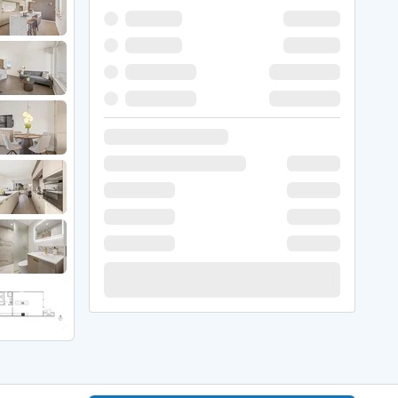
 Winter
er Weihnachten
r Silvester
 Nymindegab
ömö
 Ringköbing Fjord
ndervig
odbjerge
 Thorsminde
erso Klit
ers Strand
ster Husby