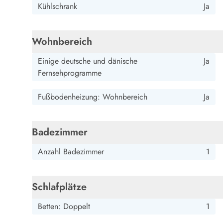
Kühlschrank
Ja
Wandern in Dänemark
Wasserski in Dänemark
Segeln in Dänemark
Wohnbereich
Kultur in Dänemark
Historische Museen
Einige deutsche und dänische
Ja
Sehenswürdigkeiten
Fernsehprogramme
Kunstmuseen
Kunsthandwerk und Galerien
Fußbodenheizung: Wohnbereich
Ja
Essen und Trinken
Einkaufen und Shopping
Weihnachten in Dänemark
Badezimmer
Heiraten in Dänemark
Anzahl Badezimmer
1
Wikinger in Dänemark
Hygge
Pyt
Schlafplätze
Betten: Doppelt
1