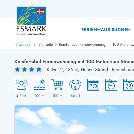
FERIENHAUS SUCHEN
|
Zurück
Startseite
Komfortabel Ferienwohnung mit 100 Meter z
Last Minute
Last Minute
Komfortabel Ferienwohnung mit 100 Meter zum Stran
Neu bei uns!
Klitvej 2, 135 st,
Henne Strand
-
Ferienhaus
Neue Ferienhäuser bei ESMARK
Ferienhäuser mit Pool
Ferienhäuser
Neurenovierte Ferienhäuser
Ferienh
Ferienhäuser mit Endreinigung inklusive
Ferienhä
Ferienhäuser dicht am Strand
Ferienhä
4
Pers.
100
m
100
m
Max 1
Ferienhäuser mit Internet
Ferienhä
Ferienhäuser neu gebaut
Ferienh
Ferienhäuser mit Sauna
Ferienhä
Ferienhäuser Nicht-Raucher
Luxus Fe
Ferienhäuser mit Aussicht
Ferienh