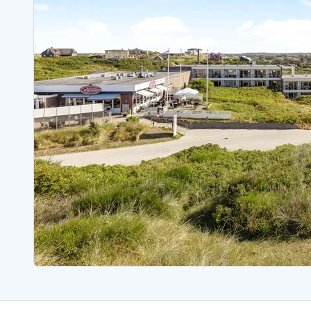
Ferienhäuser mit Whirlpool
Ferienh
Ferienhäuser mit Freitagswechsel
Ferienh
Ferienhäuser mit Samstagswechsel
Ferienh
Ferienhäuser Bjerregard
Ferienhäuser Blavand
Ferienhäuser Hvide S
Ferienhäuser Argab
Ferienh
Ferienhäuser in Arrild
Ferienh
Ferienhäuser Bjerregard
Ferienh
Ferienhäuser Blavand
Ferienhä
Ferienhäuser Bork Havn
Ferienh
Ferienhäuser Fjand
Ferienh
Ferienhäuser Fanö
Ferienh
Ferienhäuser Graerup Strand
Ferienh
Ferienhäuser Haurvig
Ferienh
Ferienhäuser Henne Strand
Ferienhä
Esmark Reisecurity
Esmark KidsVIP
Esmark VIP Partnervorteile
Vorteil
Praktische Informationen