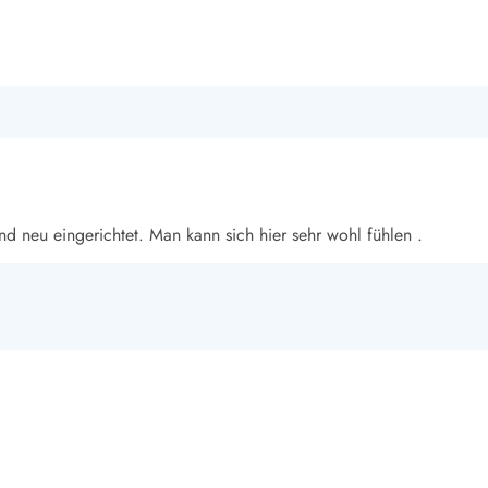
smark Blavand
Esmark Vejers
Esmark Henne
Esmark Römö
Esmark Hv
 neu eingerichtet. Man kann sich hier sehr wohl fühlen .