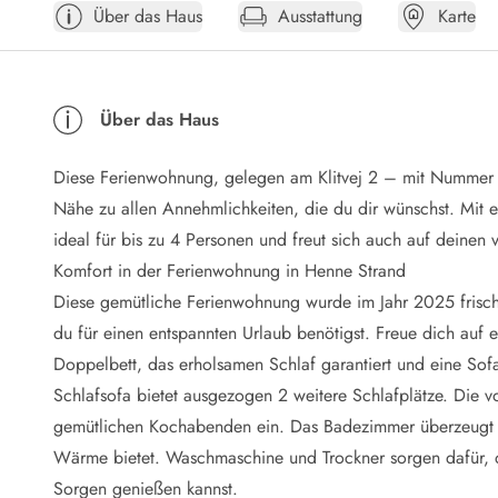
Über das Haus
Ausstattung
Karte
Öffnungszeiten
Anreise
Abreise
Ferienhaus ABC
Über das Haus
Häufige Fragen zur Buchung
Nebenkosten (Strom, Wasser usw...)
Diese Ferienwohnung, gelegen am Klitvej 2 – mit Nummer 1
Verleihservice
Reisescheckliste
Nähe zu allen Annehmlichkeiten, die du dir wünschst. Mit
Endreinigung
ideal für bis zu 4 Personen und freut sich auch auf deinen 
Gutschein
Komfort in der Ferienwohnung in Henne Strand
Frühbucher
Diese gemütliche Ferienwohnung wurde im Jahr 2025 frisch r
Mietbedingungen
du für einen entspannten Urlaub benötigst. Freue dich auf
Info
Doppelbett, das erholsamen Schlaf garantiert und eine Sof
Reiseführer Dänemark
Tipps für Urlaub in Dänemark
Schlafsofa bietet ausgezogen 2 weitere Schlafplätze. Die v
Wetter in Dänemark
gemütlichen Kochabenden ein. Das Badezimmer überzeugt m
Saisonzeiten
Wärme bietet. Waschmaschine und Trockner sorgen dafür, d
Badesicherheit im Meer
Sorgen genießen kannst.