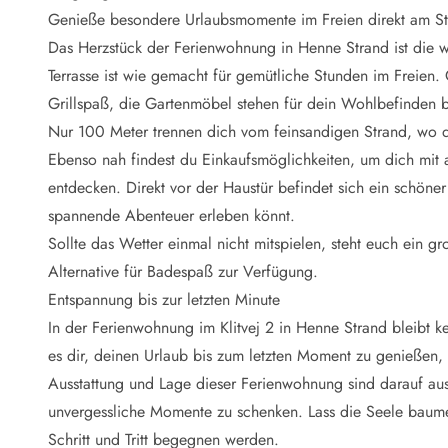
Naturschutz
Genieße besondere Urlaubsmomente im Freien direkt am S
Webcam Dänemark
Das Herzstück der Ferienwohnung in Henne Strand ist die w
Ferienhauskatalog
Fotowettbewerb
Terrasse ist wie gemacht für gemütliche Stunden im Frei
Karte
Grillspaß, die Gartenmöbel stehen für dein Wohlbefinden b
Vorteile bei uns
Nur 100 Meter trennen dich vom feinsandigen Strand, wo d
Reisecurity
Ebenso nah findest du Einkaufsmöglichkeiten, um dich mit 
Esmark KidsVIP
entdecken. Direkt vor der Haustür befindet sich ein schöne
Esmark VIP - Partnervorteile und Rabatte
spannende Abenteuer erleben könnt.
Preisgarantie
Keine Kaution
Sollte das Wetter einmal nicht mitspielen, steht euch ein
Gästebewertungen
Alternative für Badespaß zur Verfügung.
Gratis WLAN
Entspannung bis zur letzten Minute
Rabatt
In der Ferienwohnung im Klitvej 2 in Henne Strand bleibt 
We love people
es dir, deinen Urlaub bis zum letzten Moment zu genießen,
Ausstattung und Lage dieser Ferienwohnung sind darauf ausg
Freizeit
Esmark VIP Partnervorteile
unvergessliche Momente zu schenken. Lass die Seele baumel
Esmark KidsVIP
Schritt und Tritt begegnen werden.