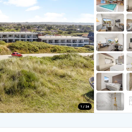
aus für 2 Personen
Ferienhäuser im
aus für 4 Personen
Ferienhäuser üb
aus für 6 Personen
Ferienhäuser übe
ande
Ferienhäuser Sondervig
äuser Ho
Ferienhäuser in
äuser Houstrup
Ferienhäuser R
äuser Houvig
Ferienhäuser am
user auf Holmsland Klit
Ferienhäuser So
äuser in Holmsland
Ferienhäuser Sk
äuser Hvide Sande
Ferienhäuser in
äuser Jegum
Ferienhäuser Ved
äuser Klegod
Ferienhäuser Vej
äuser Lodbjerg Hede
Ferienhäuser Ve
user Nr. Lyngvig
1 / 24
e bei uns