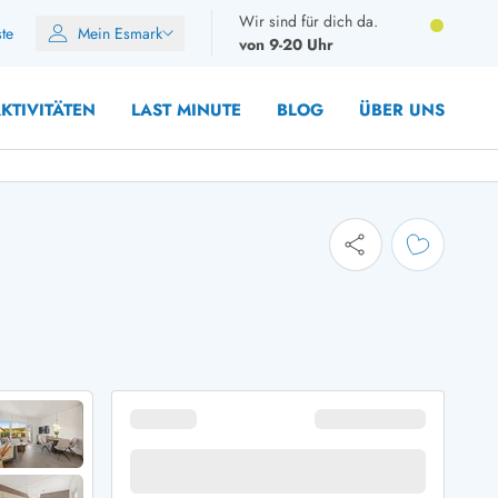
Wir sind für dich da.
ste
Mein Esmark
von 9-20 Uhr
KTIVITÄTEN
LAST MINUTE
BLOG
ÜBER UNS
8 Personen
10 Personen
12 Personen
14 Personen
Gruppen
Frühjahr
m Sommer
Herbst