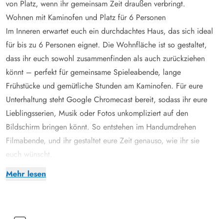
von Platz, wenn ihr gemeinsam Zeit draußen verbringt.
Wohnen mit Kaminofen und Platz für 6 Personen
Im Inneren erwartet euch ein durchdachtes Haus, das sich ideal
für bis zu 6 Personen eignet. Die Wohnfläche ist so gestaltet,
dass ihr euch sowohl zusammenfinden als auch zurückziehen
könnt – perfekt für gemeinsame Spieleabende, lange
Frühstücke und gemütliche Stunden am Kaminofen. Für eure
Unterhaltung steht Google Chromecast bereit, sodass ihr eure
Lieblingsserien, Musik oder Fotos unkompliziert auf den
Bildschirm bringen könnt. So entstehen im Handumdrehen
Filmabende, und ihr gestaltet eure Zeit genauso, wie ihr sie
euch wünscht.
Ferienhaus-Erlebnis draußen: Terrassenvielfalt und
Mehr lesen
Naturgrundstück
Draußen setzt sich euer Urlaubsgefühl nahtlos fort. Auf dem
934m2 großen Naturgrundstück, das zugleich als