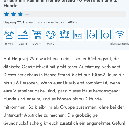
Urlaub mit Kamin in Henne Strand - 6 Personen und 2
Hunde
Høgevej 29,
Henne Strand
-
Ferienhausnr.: 40517
6
Pers.
350
m
500
m
Max 2
Glasfaserinterne
Auf Høgevej 29 erwartet euch ein stilvoller Rückzugsort, der
dänische Gemütlichkeit mit praktischer Ausstattung verbindet.
Dieses Ferienhaus in Henne Strand bietet auf 100m2 Raum für
bis zu 6 Personen. Wenn euer Urlaub erst komplett ist, wenn
eure Vierbeiner dabei sind, passt dieses Haus hervorragend:
Hunde sind erlaubt, und es können bis zu 2 Hunde
mitkommen. So bleibt ihr als Gruppe zusammen, ohne bei der
Unterkunft Abstriche zu machen. Die großzügige
Grundstücksfläche gibt euch zusätzlich ein angenehmes Gefühl