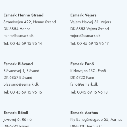
Esmark Henne Strand
Esmark Vejers
Strandvejen 422, Henne Strand
Vejers Havvej 81, Vejers
DK-6854 Henne
DK-6853 Vejers Strand
henne@esmark.dk
vejers@esmark.dk
Tel:
00 45 69 15 96 14
Tel:
00 45 69 15 96 17
Esmark Blåvand
Esmark Fanö
Blåvandvej 1, Blåvand
Kirkevejen 13C, Fanö
DK-6857 Blåvand
DK-6720 Fanø
blaavand@esmark.dk
fano@esmark.dk
Tel:
00 45 69 15 96 16
Tel:
0045 69 15 96 18
Esmark Römö
Esmark Aarhus
Juvrevej 6, Römö
Ny Banegårdsgade 55, Aarhus
DK-6792 Rømø
DK-8000 Aarhus C