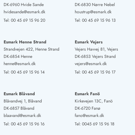
DK-6960 Hvide Sande
DK-6830 Nørre Nebel
hvidesande@esmark.dk
houstrup@esmark.dk
Tel:
00 45 69 15 96 20
Tel:
00 45 69 15 96 13
Esmark Henne Strand
Esmark Vejers
Strandvejen 422, Henne Strand
Vejers Havvej 81, Vejers
DK-6854 Henne
DK-6853 Vejers Strand
henne@esmark.dk
vejers@esmark.dk
Tel:
00 45 69 15 96 14
Tel:
00 45 69 15 96 17
Esmark Blåvand
Esmark Fanö
Blåvandvej 1, Blåvand
Kirkevejen 13C, Fanö
DK-6857 Blåvand
DK-6720 Fanø
blaavand@esmark.dk
fano@esmark.dk
Tel:
00 45 69 15 96 16
Tel:
0045 69 15 96 18