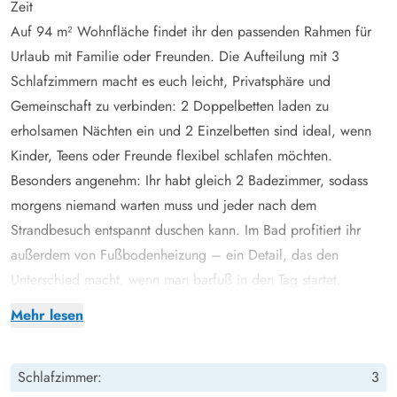
Zeit
Auf 94 m² Wohnfläche findet ihr den passenden Rahmen für
Urlaub mit Familie oder Freunden. Die Aufteilung mit 3
Schlafzimmern macht es euch leicht, Privatsphäre und
Gemeinschaft zu verbinden: 2 Doppelbetten laden zu
erholsamen Nächten ein und 2 Einzelbetten sind ideal, wenn
Kinder, Teens oder Freunde flexibel schlafen möchten.
Besonders angenehm: Ihr habt gleich 2 Badezimmer, sodass
morgens niemand warten muss und jeder nach dem
Strandbesuch entspannt duschen kann. Im Bad profitiert ihr
außerdem von Fußbodenheizung – ein Detail, das den
Unterschied macht, wenn man barfuß in den Tag startet.
Nach einem langen Strandtag kommt ihr in den Wohnbereich
Mehr lesen
zurück, der zum Zusammensitzen einlädt. Ein zusätzlicher
Kamin sorgt für dieses besondere Hygge-Gefühl, während die
Schlafzimmer:
3
Wärmepumpe ein angenehmes Raumklima unterstützt – ganz