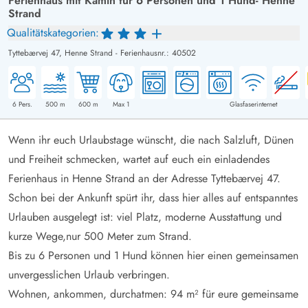
Ferienhaus mit Kamin für 6 Personen und 1 Hund- Henne
Strand
Qualitätskategorien:
Tyttebærvej 47,
Henne Strand
-
Ferienhausnr.: 40502
6
Pers.
500
m
600
m
Max 1
Glasfaserinternet
Wenn ihr euch Urlaubstage wünscht, die nach Salzluft, Dünen
und Freiheit schmecken, wartet auf euch ein einladendes
Ferienhaus in Henne Strand an der Adresse Tyttebærvej 47.
Schon bei der Ankunft spürt ihr, dass hier alles auf entspanntes
Urlauben ausgelegt ist: viel Platz, moderne Ausstattung und
kurze Wege,nur 500 Meter zum Strand.
Bis zu 6 Personen und 1 Hund können hier einen gemeinsamen
unvergesslichen Urlaub verbringen.
Wohnen, ankommen, durchatmen: 94 m² für eure gemeinsame