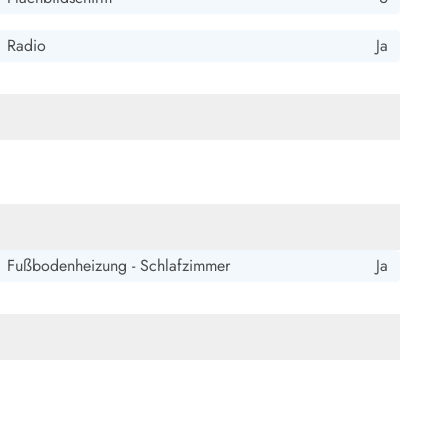
ide Sande
Das Team im Hintergrund
Radio
Ja
Fußbodenheizung - Schlafzimmer
Ja