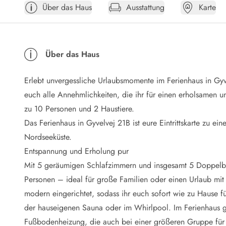
Über das Haus
Ausstattung
Karte
Öffnungszeiten
Anreise
Abreise
Ferienhaus ABC
Über das Haus
Häufige Fragen zur Buchung
Nebenkosten (Strom, Wasser usw...)
Erlebt unvergessliche Urlaubsmomente im Ferienhaus in Gyve
Verleihservice
Reisescheckliste
euch alle Annehmlichkeiten, die ihr für einen erholsamen und
Endreinigung
zu 10 Personen und 2 Haustiere.
Gutschein
Das Ferienhaus in Gyvelvej 21B ist eure Eintrittskarte zu e
Frühbucher
Nordseeküste.
Mietbedingungen
Entspannung und Erholung pur
Info
Mit 5 geräumigen Schlafzimmern und insgesamt 5 Doppelbett
Reiseführer Dänemark
Tipps für Urlaub in Dänemark
Personen – ideal für große Familien oder einen Urlaub mit
Wetter in Dänemark
modern eingerichtet, sodass ihr euch sofort wie zu Hause füh
Saisonzeiten
der hauseigenen Sauna oder im Whirlpool. Im Ferienhaus g
Badesicherheit im Meer
Fußbodenheizung, die auch bei einer größeren Gruppe für 