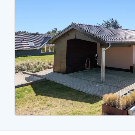
Ferienhäuser mit Whirlpool
Ferienh
Ferienhäuser mit Freitagswechsel
Ferienh
Ferienhäuser mit Samstagswechsel
Ferienh
Ferienhäuser Bjerregard
Ferienhäuser Blavand
Ferienhäuser Hvide S
Ferienhäuser Argab
Ferienh
Ferienhäuser in Arrild
Ferienh
Ferienhäuser Bjerregard
Ferienh
Ferienhäuser Blavand
Ferienhä
Ferienhäuser Bork Havn
Ferienh
Ferienhäuser Fjand
Ferienh
Ferienhäuser Fanö
Ferienh
Ferienhäuser Graerup Strand
Ferienh
Ferienhäuser Haurvig
Ferienh
Ferienhäuser Henne Strand
Ferienhä
Esmark Reisecurity
Esmark KidsVIP
Esmark VIP Partnervorteile
Vorteil
Praktische Informationen