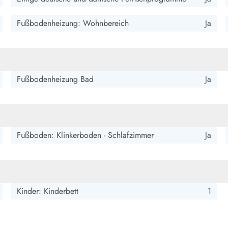
smark Blavand
Esmark Vejers
Esmark Henne
Esmark Römö
Esmark Hv
Fußbodenheizung: Wohnbereich
Ja
Fußbodenheizung Bad
Ja
Fußboden: Klinkerboden - Schlafzimmer
Ja
Kinder: Kinderbett
1