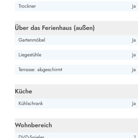
Wandern in Dänemark
Trockner
Ja
Wasserski in Dänemark
Segeln in Dänemark
Über das Ferienhaus (außen)
Kultur in Dänemark
Historische Museen
Gartenmöbel
Ja
Sehenswürdigkeiten
Kunstmuseen
Liegestühle
Ja
Kunsthandwerk und Galerien
Essen und Trinken
Terrasse: abgeschirmt
Ja
Einkaufen und Shopping
Weihnachten in Dänemark
Heiraten in Dänemark
Küche
Wikinger in Dänemark
Hygge
Kühlschrank
Ja
Pyt
Wohnbereich
DVD-Spieler
1