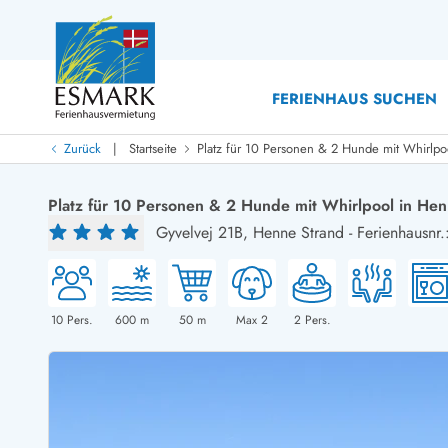
FERIENHAUS SUCHEN
|
Zurück
Startseite
Platz für 10 Personen & 2 Hunde mit Whirlpo
Last Minute
Last Minute
Platz für 10 Personen & 2 Hunde mit Whirlpool in He
Neu bei uns!
Gyvelvej 21B,
Henne Strand
-
Ferienhausnr
Neue Ferienhäuser bei ESMARK
Ferienhäuser mit Pool
Ferienhäuser
Neurenovierte Ferienhäuser
Ferienh
Ferienhäuser mit Endreinigung inklusive
Ferienhä
Ferienhäuser dicht am Strand
Ferienhä
10
Pers.
600
m
50
m
Max 2
2
Pers.
Ferienhäuser mit Internet
Ferienhä
Ferienhäuser neu gebaut
Ferienh
Ferienhäuser mit Sauna
Ferienhä
Ferienhäuser Nicht-Raucher
Luxus Fe
Ferienhäuser mit Aussicht
Ferienh