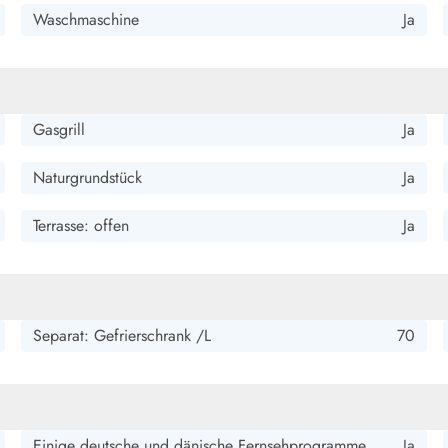
Waschmaschine
Ja
Gasgrill
Ja
Naturgrundstück
Ja
Terrasse: offen
Ja
Separat: Gefrierschrank /L
70
Einige deutsche und dänische Fernsehprogramme
Ja