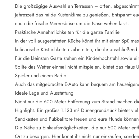
Naturschutz
Die großzügige Auswahl an Terrassen – offen, abgeschirmt
Webcam Dänemark
Jahreszeit das milde Küstenklima zu genießen. Entspannt euc
Ferienhauskatalog
Fotowettbewerb
euch die frische Meeresbrise um die Nase wehen lasst.
Karte
Praktische Annehmlichkeiten für die ganze Familie
Vorteile bei uns
In der voll ausgestatteten Küche könnt ihr mit einer Spülm
Reisecurity
kulinarische Köstlichkeiten zubereiten, die ihr anschließen
Esmark KidsVIP
Für die kleinsten Gäste stehen ein Kinderhochstuhl sowie ei
Esmark VIP - Partnervorteile und Rabatte
Sollte das Wetter einmal nicht mitspielen, bietet das Haus 
Preisgarantie
Keine Kaution
Spieler und einem Radio.
Gästebewertungen
Auch das mitgebrachte E-Auto kann bequem am hauseigene
Gratis WLAN
Ideale Lage und Ausstattung
Rabatt
Nicht nur die 600 Meter Entfernung zum Strand machen di
We love people
Highlight. Ein großes 1.123 m² Dünengrundstück bietet viel
Sandkasten und Fußballtore freuen und eure Hunde können
Freizeit
Esmark VIP Partnervorteile
Die Nähe zu Einkaufsmöglichkeiten, die nur 500 Meter entfe
Esmark KidsVIP
Ort zu besorgen. Hier könnt ihr nicht nur einkaufen, sonde