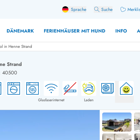
Sprache
Suche
Merkli
DÄNEMARK
FERIENHÄUSER MIT HUND
INFO
A
ol in Henne Strand
nne Strand
.: 40500
 mit Hund
äuser mit Sonntagswechsel
Ferienhaus für 
user für Angler
Ferienhaus für 
user mit Aktivitätsraum
Ferienhaus für 
Glasfaserinternet
Laden
user mit Ladestation (E-Auto)
Ferienhaus für 
äuser mit Kaminofen
Ferienhaus für 
user mit Kindern
Ferienhäuser im 
rienhäuser
Ferienhäuser i
äuser mit Nebensaionrabatt
Ferienhäuser im 