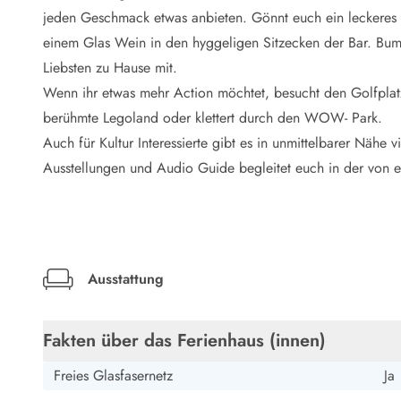
LEGOLAND® Rabatt
jeden Geschmack etwas anbieten. Gönnt euch ein leckeres S
Urlaub mit Kindern
einem Glas Wein in den hyggeligen Sitzecken der Bar. Bum
Urlaub mit Hund
Liebsten zu Hause mit.
Urlaub am Strand
Wenn ihr etwas mehr Action möchtet, besucht den Golfplatz
Urlaub in der Natur
Finde Bernstein am Strand
berühmte Legoland oder klettert durch den WOW- Park.
Indoorspielländer in Dänemark
Auch für Kultur Interessierte gibt es in unmittelbarer Nähe 
Zoos und Tierparks in Dänemark
Ausstellungen und Audio Guide begleitet euch in der von 
Freizeitparks in Dänemark
Sport
Angeln in Dänemark
Bowling in Dänemark
Minigolf spielen in Dänemark
Ausstattung
Schwimmhallen und Badeländer
Golfen in Dänemark
Fitnesscenter in Dänemark
Fakten über das Ferienhaus (innen)
Fahrradfahren in Dänemark
Reiten in Dänemark
Freies Glasfasernetz
Ja
Surfen in Dänemark