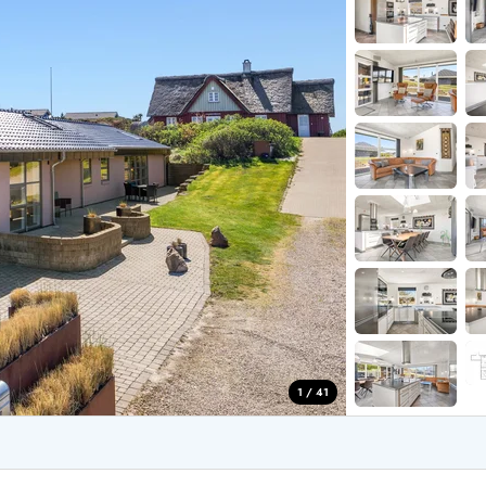
aus für 2 Personen
Ferienhäuser im
aus für 4 Personen
Ferienhäuser üb
aus für 6 Personen
Ferienhäuser übe
ande
Ferienhäuser Sondervig
äuser Ho
Ferienhäuser in
äuser Houstrup
Ferienhäuser R
äuser Houvig
Ferienhäuser am
user auf Holmsland Klit
Ferienhäuser So
äuser in Holmsland
Ferienhäuser Sk
äuser Hvide Sande
Ferienhäuser in
äuser Jegum
Ferienhäuser Ved
äuser Klegod
Ferienhäuser Vej
äuser Lodbjerg Hede
Ferienhäuser Ve
user Nr. Lyngvig
1 / 41
e bei uns