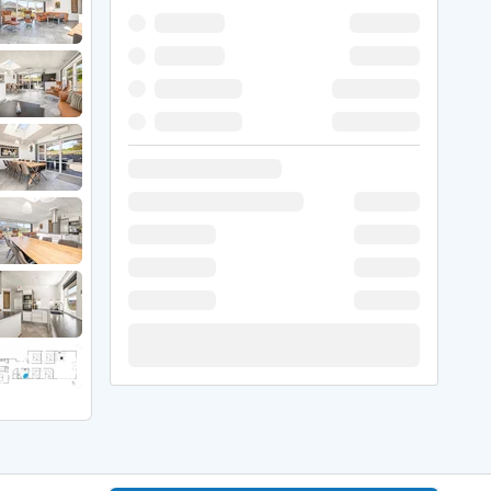
 Winter
er Weihnachten
r Silvester
 Nymindegab
ömö
 Ringköbing Fjord
ndervig
odbjerge
 Thorsminde
erso Klit
ers Strand
ster Husby