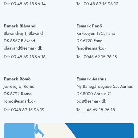
Danmark
Tel:
00 45 69 15 96 14
Tel:
00 45 69 15 96 17
KI Übersetzt
(Original anzeigen)
Wirklich leckeres, gepflegtes und gut ausgestattetes
Esmark Blåvand
Esmark Fanö
Ferienhaus, sowohl innen als auch außen. Schöner
Blåvandvej 1, Blåvand
Kirkevejen 13C, Fanö
geschlossener Garten mit Platz für Gartenspiele. Die
DK-6857 Blåvand
DK-6720 Fanø
Terrasse ist fantastisch und der Wintergarten war an
blaavand@esmark.dk
fano@esmark.dk
Regentagen schön. Werden sicherlich wiederkommen.
Tel:
00 45 69 15 96 16
Tel:
0045 69 15 96 18
Gast
5 von 5
5 von 5
5 out of 5
01/07/2025
Esmark Römö
Esmark Aarhus
Deutschland
Juvrevej 6, Römö
Ny Banegårdsgade 55, Aarhus
Das 1. Haus war sehr großzügig und mit guter
DK-6792 Rømø
DK-8000 Aarhus C
Raumaufteilung, 2 WCs und allen Dingen zum
romo@esmark.dk
post@esmark.dk
gemütlichen Urlaub. Sehr schön auch die neue
Tel:
0045 69 15 96 19
Tel:
+45 69 15 96 15
vergrösserte Terrasse. Für den Hund und uns ist der
kleine Wald und der kurze Weg zum kobmand zum
brötchen holen sehr komfortabel. Auf die brötchen und