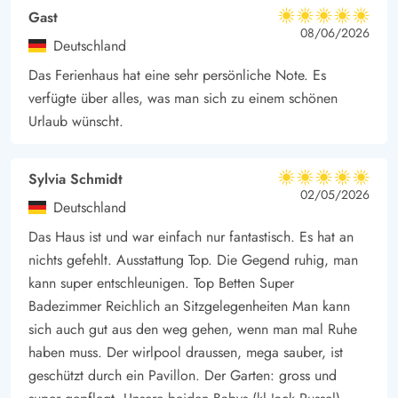
Gast
5 von 5
5 von 5
5 out of 5
08/06/2026
Deutschland
Das Ferienhaus hat eine sehr persönliche Note. Es
verfügte über alles, was man sich zu einem schönen
Urlaub wünscht.
Sylvia Schmidt
5 von 5
5 von 5
5 out of 5
02/05/2026
Deutschland
Das Haus ist und war einfach nur fantastisch. Es hat an
nichts gefehlt. Ausstattung Top. Die Gegend ruhig, man
kann super entschleunigen. Top Betten Super
Badezimmer Reichlich an Sitzgelegenheiten Man kann
sich auch gut aus den weg gehen, wenn man mal Ruhe
haben muss. Der wirlpool draussen, mega sauber, ist
geschützt durch ein Pavillon. Der Garten: gross und