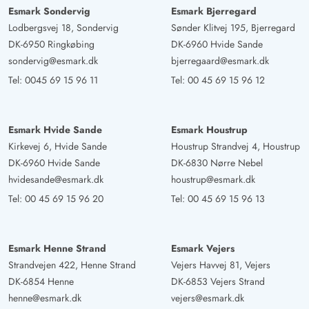
5 von 5
5 out of 5
28/07/2025
Danmark
Esmark Sondervig
Esmark Bjerregard
Lodbergsvej 18, Sondervig
Sønder Klitvej 195, Bjerregard
KI Übersetzt
(Original anzeigen)
DK-6950 Ringkøbing
DK-6960 Hvide Sande
Ein super gepflegtes Ferienhaus, mit allem, was man sich
sondervig@esmark.dk
bjerregaard@esmark.dk
an Annehmlichkeiten wünschen kann. Eine gut
Tel:
0045 69 15 96 11
Tel:
00 45 69 15 96 12
ausgestattete Küche, mit viel Geschirr und verschiedenen
Gläsern für Wein, Bier und Wasser. Gelegen auf einem
geschlossenen Eckgrundstück, sodass es viel Windschutz
Esmark Hvide Sande
Esmark Houstrup
gab. Ein Spa, das sauber und ordentlich war, viele
Kirkevej 6, Hvide Sande
Houstrup Strandvej 4, Houstrup
Gartenmöbel mit dazugehörigen Kissen und Polstern und
DK-6960 Hvide Sande
DK-6830 Nørre Nebel
ein sauberer Gasgrill. Ein Wintergarten. Wir waren super
hvidesande@esmark.dk
houstrup@esmark.dk
glücklich mit unserer Woche im Ferienhaus, wo man
Tel:
00 45 69 15 96 20
Tel:
00 45 69 15 96 13
spürt, dass die Besitzer auf das Haus achten. Und
supergemütlich mit vielen Spielen für drinnen und
draußen. Danke für eine fantastische Woche!
Esmark Henne Strand
Esmark Vejers
Strandvejen 422, Henne Strand
Vejers Havvej 81, Vejers
DK-6854 Henne
DK-6853 Vejers Strand
Gæst
5 von 5
henne@esmark.dk
vejers@esmark.dk
5 von 5
5 out of 5
19/07/2025