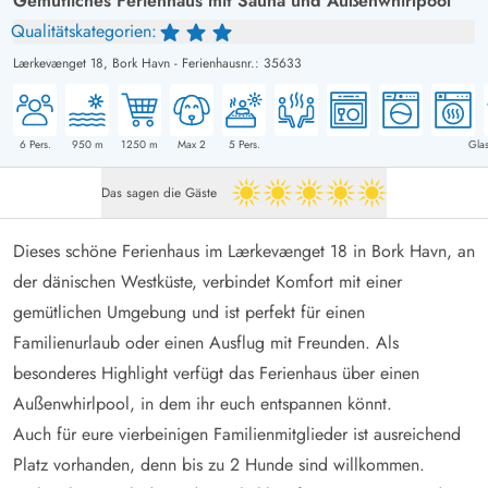
Gemütliches Ferienhaus mit Sauna und Außenwhirlpool
Qualitätskategorien:
Lærkevænget 18,
Bork Havn
-
Ferienhausnr.: 35633
6
Pers.
950
m
1250
m
Max 2
5
Pers.
Glas
Das sagen die Gäste
5 von 5
Dieses schöne Ferienhaus im Lærkevænget 18 in Bork Havn, an
der dänischen Westküste, verbindet Komfort mit einer
gemütlichen Umgebung und ist perfekt für einen
Familienurlaub oder einen Ausflug mit Freunden. Als
besonderes Highlight verfügt das Ferienhaus über einen
Außenwhirlpool, in dem ihr euch entspannen könnt.
Auch für eure vierbeinigen Familienmitglieder ist ausreichend
Platz vorhanden, denn bis zu 2 Hunde sind willkommen.