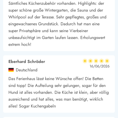
Bork Vikingehavn, wo ihr in die Geschichte eintauchen und
Sämtliches Küchenzubehör vorhanden. Highlights: der
einen Einblick in das Leben der Wikinger gewinnen könnt.
super schöne große Wintergarten, die Sauna und der
Darüber hinaus ist der Ringkøbing Fjord ein beliebter Ort für
Whirlpool auf der Terasse. Sehr gepflegtes, großes und
eingewachsenes Grundstück. Dadurch hat man eine
Naturliebhaber und Wassersportler, wobei Windsurfen und
super Privatsphäre und kann seine Vierbeiner
Kitesurfen zu den beliebtesten Aktivitäten gehören.
unbeaufsichtigt im Garten laufen lassen. Erholungswert
Ganz gleich, ob ihr euch für Kultur, Geschichte oder
extrem hoch!
Naturerlebnisse interessiert, die Gegend in und um den Hafen
von Bork bietet euch die Möglichkeit für einen vielseitigen
Urlaub, der allen Ansprüchen gerecht wird.
Eberhard Schröder
5 von 5
5 von 5
5 out of 5
16/06/2026
Deutschland
Das Ferienhaus lässt keine Wünsche offen! Die Betten
sind topp! Die Aufteilung sehr gelungen, sogar für den
Hund ist alles vorhanden. Die Küche ist klein, aber völlig
ausreichend und hat alles, was man benötigt, wirklich
alles! Sogar Kuchengabeln