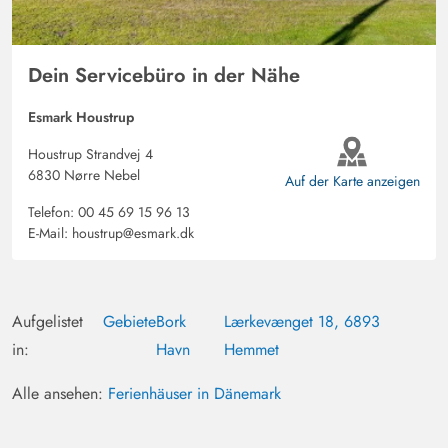
Sonja Hauschild
5 von 5
5 von 5
5 out of 5
12/09/2025
Dein Servicebüro in der Nähe
Deutschland
Ein sehr schönes und liebevoll eingerichtetes Ferienhaus.
Esmark Houstrup
Besonders hat uns der Wintergarten gefallen. Total
Houstrup Strandvej 4
gemütlich und einladend.
6830 Nørre Nebel
Auf der Karte anzeigen
Telefon:
00 45 69 15 96 13
Gast
E-Mail:
houstrup@esmark.dk
5 von 5
5 von 5
5 out of 5
05/09/2025
Deutschland
Es fehlt an nichts, es ist sehr gemütlich und alles
funktioniert.
Aufgelistet
Gebiete
Bork
Lærkevænget 18, 6893
in:
Havn
Hemmet
Ricardo Hochstein
5 von 5
Alle ansehen:
Ferienhäuser in Dänemark
5 von 5
5 out of 5
22/08/2025
Deutschland