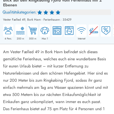
Blick auf den Ringkøbing Fjord vom Ferienhaus mit 2
Ebenen
Qualitätskategorien:
Vester Fælled 49,
Bork Havn
-
Ferienhausnr.: 35429
4
Pers.
200
m
500
m
Max 1
Internet
Am Vester Fælled 49 in Bork Havn befindet sich dieses
gemütliche Ferienhaus, welches euch eine wunderbare Basis
für euren Urlaub bietet – mit kurzer Entfernung zu
Naturerlebnissen und dem schönen Hafengebiet. Hier sind es
nur 200 Meter bis zum Ringkøbing Fjord, sodass ihr ganz
einfach mehrmals am Tag ans Wasser spazieren könnt und mit
etwa 500 Metern bis zur nächsten Einkaufsmöglichkeit ist
Einkaufen ganz unkompliziert, wann immer es euch passt.
Das Ferienhaus bietet auf 75 qm Platz für 4 Personen und 1