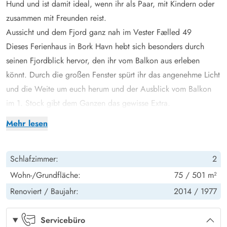
Hund und ist damit ideal, wenn ihr als Paar, mit Kindern oder
zusammen mit Freunden reist.
Aussicht und dem Fjord ganz nah im Vester Fælled 49
Dieses Ferienhaus in Bork Havn hebt sich besonders durch
seinen Fjordblick hervor, den ihr vom Balkon aus erleben
könnt. Durch die großen Fenster spürt ihr das angenehme Licht
und die Weite um euch herum und der Ausblick vom Balkon
im 1. Stock gibt dem Ganzen das gewisse Extra.
Da der Fjord nur 200 Meter entfernt ist, liegt das Ferienhaus
Mehr lesen
perfekt, um einen Spaziergang am Wasser zu machen, ein
schönes Plätzchen zu finden und die besondere Atmosphäre
Schlafzimmer:
2
zu genießen, für die die Gegend um Bork Havn bekannt ist.
Gemütlichkeit über 2 Etagen im Ferienhaus für 4 Personen und
Wohn-/Grundfläche:
75 / 501 m²
1 Hund
Renoviert /
Baujahr:
2014 /
1977
Das Ferienhaus bietet euch eine Einrichtung, bei der sowohl
Komfort als auch praktische Lösungen zählen. Eine
Servicebüro