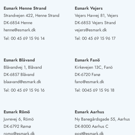
Esmark Henne Strand
Esmark Vejers
Strandvejen 422, Henne Strand
Vejers Havvej 81, Vejers
DK-6854 Henne
DK-6853 Vejers Strand
henne@esmark.dk
vejers@esmark.dk
Tel:
00 45 69 15 96 14
Tel:
00 45 69 15 96 17
Esmark Blåvand
Esmark Fanö
Blåvandvej 1, Blåvand
Kirkevejen 13C, Fanö
DK-6857 Blåvand
DK-6720 Fanø
blaavand@esmark.dk
fano@esmark.dk
Tel:
00 45 69 15 96 16
Tel:
0045 69 15 96 18
Esmark Römö
Esmark Aarhus
Juvrevej 6, Römö
Ny Banegårdsgade 55, Aarhus
DK-6792 Rømø
DK-8000 Aarhus C
romo@esmark.dk
post@esmark.dk