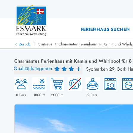
FERIENHAUS SUCHEN
|
Zurück
Startseite
Charmantes Ferienhaus mit Kamin und Whirlp
Last Minute
Last Minute
Charmantes Ferienhaus mit Kamin und Whirlpool für 8
Neu bei uns!
Qualitätskategorien:
Sydmarken 29,
Bork H
Neue Ferienhäuser bei ESMARK
Ferienhäuser mit Pool
Ferienhäuser
Neurenovierte Ferienhäuser
Ferienh
Ferienhäuser mit Endreinigung inklusive
Ferienhä
Ferienhäuser dicht am Strand
Ferienhä
8
Pers.
1800
m
2000
m
2
Pers.
Ferienhäuser mit Internet
Ferienhä
Ferienhäuser neu gebaut
Ferienh
Ferienhäuser mit Sauna
Ferienhä
Ferienhäuser Nicht-Raucher
Luxus Fe
Ferienhäuser mit Aussicht
Ferienh