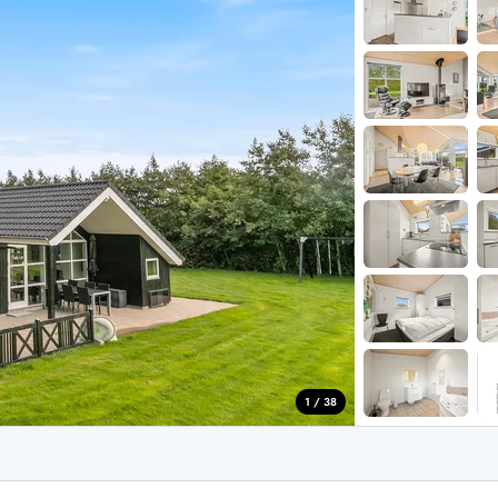
aus für 2 Personen
Ferienhäuser im
aus für 4 Personen
Ferienhäuser üb
aus für 6 Personen
Ferienhäuser übe
ande
Ferienhäuser Sondervig
äuser Ho
Ferienhäuser in
äuser Houstrup
Ferienhäuser R
äuser Houvig
Ferienhäuser am
user auf Holmsland Klit
Ferienhäuser So
äuser in Holmsland
Ferienhäuser Sk
äuser Hvide Sande
Ferienhäuser in
äuser Jegum
Ferienhäuser Ved
äuser Klegod
Ferienhäuser Vej
äuser Lodbjerg Hede
Ferienhäuser Ve
user Nr. Lyngvig
1 / 38
e bei uns