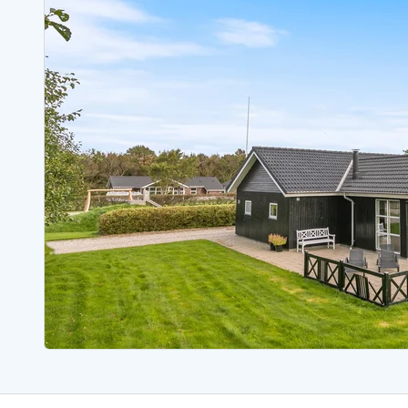
Ferienhäuser mit Whirlpool
Ferienh
Ferienhäuser mit Freitagswechsel
Ferienh
Ferienhäuser mit Samstagswechsel
Ferienh
Ferienhäuser Bjerregard
Ferienhäuser Blavand
Ferienhäuser Hvide S
Ferienhäuser Argab
Ferienh
Ferienhäuser in Arrild
Ferienh
Ferienhäuser Bjerregard
Ferienh
Ferienhäuser Blavand
Ferienhä
Ferienhäuser Bork Havn
Ferienh
Ferienhäuser Fjand
Ferienh
Ferienhäuser Fanö
Ferienh
Ferienhäuser Graerup Strand
Ferienh
Ferienhäuser Haurvig
Ferienh
Ferienhäuser Henne Strand
Ferienhä
Esmark Reisecurity
Esmark KidsVIP
Esmark VIP Partnervorteile
Vorteil
Praktische Informationen