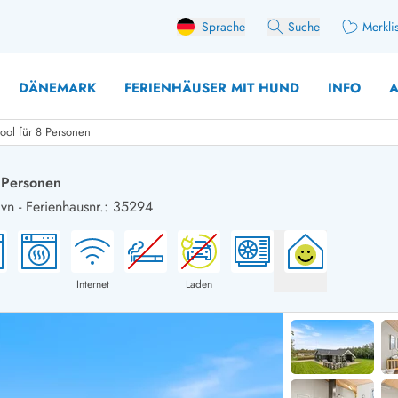
Sprache
Suche
Merkli
DÄNEMARK
FERIENHÄUSER MIT HUND
INFO
A
ool für 8 Personen
 Personen
avn
-
Ferienhausnr.: 35294
 mit Hund
äuser mit Sonntagswechsel
Ferienhaus für 
user für Angler
Ferienhaus für 
user mit Aktivitätsraum
Ferienhaus für 
Internet
Laden
user mit Ladestation (E-Auto)
Ferienhaus für 
äuser mit Kaminofen
Ferienhaus für 
user mit Kindern
Ferienhäuser im 
rienhäuser
Ferienhäuser i
äuser mit Nebensaionrabatt
Ferienhäuser im 