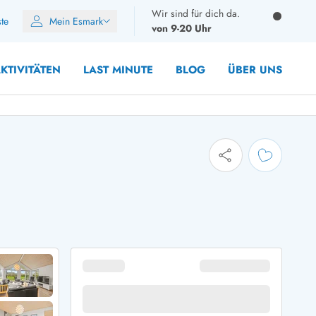
Wir sind für dich da.
ste
Mein Esmark
von 9-20 Uhr
KTIVITÄTEN
LAST MINUTE
BLOG
ÜBER UNS
8 Personen
10 Personen
12 Personen
14 Personen
Gruppen
Frühjahr
m Sommer
Herbst