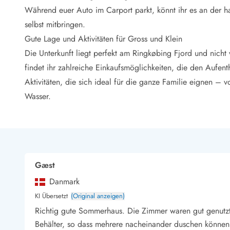
LEGOLAND® Rabatt
Während euer Auto im Carport parkt, könnt ihr es an der hau
Urlaub mit Kindern
selbst mitbringen.
Urlaub mit Hund
Gute Lage und Aktivitäten für Gross und Klein
Urlaub am Strand
Die Unterkunft liegt perfekt am Ringkøbing Fjord und nich
Urlaub in der Natur
Finde Bernstein am Strand
findet ihr zahlreiche Einkaufsmöglichkeiten, die den Aufen
Indoorspielländer in Dänemark
Aktivitäten, die sich ideal für die ganze Familie eignen 
Zoos und Tierparks in Dänemark
Wasser.
Freizeitparks in Dänemark
Sport
Angeln in Dänemark
Bowling in Dänemark
Minigolf spielen in Dänemark
Gæst
Schwimmhallen und Badeländer
Golfen in Dänemark
Danmark
Fitnesscenter in Dänemark
KI Übersetzt
(Original anzeigen)
Fahrradfahren in Dänemark
Richtig gute Sommerhaus. Die Zimmer waren gut genutz
Reiten in Dänemark
Behälter, so dass mehrere nacheinander duschen können.
Surfen in Dänemark