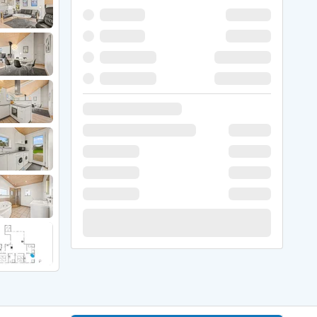
 Winter
er Weihnachten
r Silvester
 Nymindegab
ömö
 Ringköbing Fjord
ndervig
odbjerge
 Thorsminde
erso Klit
ers Strand
ster Husby