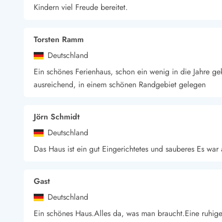
Kindern viel Freude bereitet.
Wandern in Dänemark
Wasserski in Dänemark
Segeln in Dänemark
Torsten Ramm
Kultur in Dänemark
Deutschland
Historische Museen
Sehenswürdigkeiten
Ein schönes Ferienhaus, schon ein wenig in die Jahre ge
Kunstmuseen
ausreichend, in einem schönen Randgebiet gelegen
Kunsthandwerk und Galerien
Essen und Trinken
Einkaufen und Shopping
Jörn Schmidt
Weihnachten in Dänemark
Deutschland
Heiraten in Dänemark
Das Haus ist ein gut Eingerichtetes und sauberes Es war a
Wikinger in Dänemark
Hygge
Pyt
Gast
Deutschland
Ein schönes Haus.Alles da, was man braucht.Eine ruhig