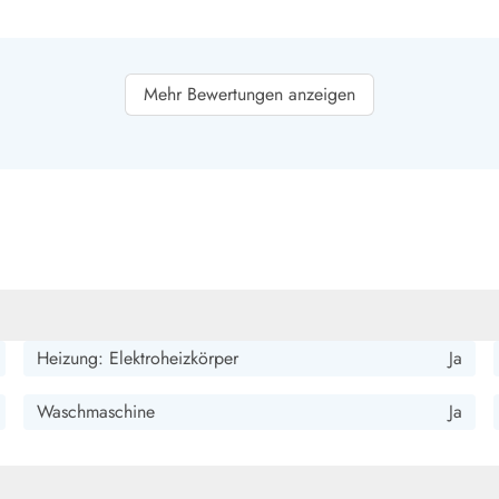
smark Blavand
Esmark Vejers
Esmark Henne
Esmark Römö
Esmark Hv
Mehr Bewertungen anzeigen
n.
ittelbarer Nähe des Fjordes. Perfekt geeignet für zwei
Heizung: Elektroheizkörper
Ja
Waschmaschine
Ja