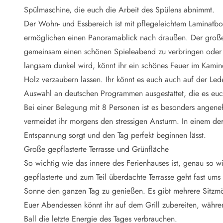
Naturschutz
Spülmaschine, die euch die Arbeit des Spülens abnimmt.
Webcam Dänemark
Der Wohn- und Essbereich ist mit pflegeleichtem Laminatbod
Ferienhauskatalog
Fotowettbewerb
ermöglichen einen Panoramablick nach draußen. Der große 
Karte
gemeinsam einen schönen Spieleabend zu verbringen oder 
Vorteile bei uns
langsam dunkel wird, könnt ihr ein schönes Feuer im Kam
Reisecurity
Holz verzaubern lassen. Ihr könnt es euch auch auf der Led
Esmark KidsVIP
Auswahl an deutschen Programmen ausgestattet, die es eu
Esmark VIP - Partnervorteile und Rabatte
Bei einer Belegung mit 8 Personen ist es besonders ange
Preisgarantie
Keine Kaution
vermeidet ihr morgens den stressigen Ansturm. In einem de
Gästebewertungen
Entspannung sorgt und den Tag perfekt beginnen lässt.
Gratis WLAN
Große gepflasterte Terrasse und Grünfläche
Rabatt
So wichtig wie das innere des Ferienhauses ist, genau so wi
We love people
gepflasterte und zum Teil überdachte Terrasse geht fast ums
Sonne den ganzen Tag zu genießen. Es gibt mehrere Sitzm
Freizeit
Esmark VIP Partnervorteile
Euer Abendessen könnt ihr auf dem Grill zubereiten, währe
Esmark KidsVIP
Ball die letzte Energie des Tages verbrauchen.