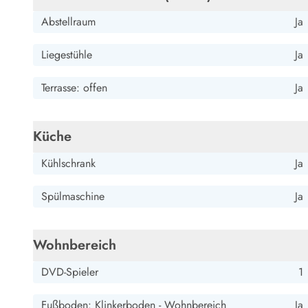
Abstellraum
Ja
Liegestühle
Ja
Terrasse: offen
Ja
Küche
Kühlschrank
Ja
Spülmaschine
Ja
Wohnbereich
DVD-Spieler
1
Fußboden: Klinkerboden - Wohnbereich
Ja