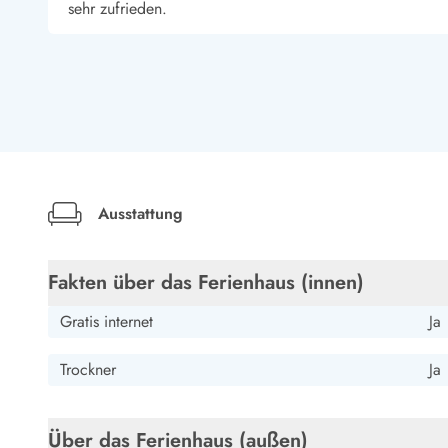
Esmark Bjerregard
Esmark Sondervig
Esmark Houstrup
Esmark Fanö
E
sehr zufrieden.
Kontakt & Öffnungszeiten
Qualität seit 1965
Christian Amendy
Über uns
Nachhaltigkeit
Deutschland
Das sagen unsere Gäste
Sauberes und schönes Ferienhaus ist weiter zu Empfehle
Newsletter
Sponsoren - Esmark unterstützt
Mietbedingungen
Tanja Beierlein
Ausstattung
Datenschutzerklärung
Deutschland
Impressum
Presse
Das Ferienhaus liegt in einem ruhigen Wohngebiet in unm
Fakten über das Ferienhaus (innen)
Familien/6 Personen. Der Garten ist grandios
Gratis internet
Ja
Trockner
Ja
Über das Ferienhaus (außen)