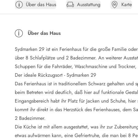
Über das Haus
Ausstattung
Karte
Öffnungszeiten
Anreise
Abreise
Ferienhaus ABC
Über das Haus
Häufige Fragen zur Buchung
Nebenkosten (Strom, Wasser usw...)
Sydmarken 29 ist ein Ferienhaus für die große Familie ode
Verleihservice
Reisescheckliste
über 8 Schlafplätze und 2 Badezimmer. An weiterer Ausstattu
Endreinigung
Schuppen für die Fahrräder, Waschmaschine und Trockner, S
Gutschein
Der ideale Rückzugsort - Sydmarken 29
Frühbucher
Das Ferienhaus ist in traditionellem Schwarz gehalten und s
Mietbedingungen
beim Betreten wird deutlich, daß hier auf funktionale Ges
Info
Eingangsbereich habt ihr Platz für Jacken und Schuhe, hier
Reiseführer Dänemark
Tipps für Urlaub in Dänemark
kommt ihr direkt in das Herzstück des Ferienhauses, dem S
Wetter in Dänemark
2 Badezimmer.
Saisonzeiten
Die Küche ist mit allem ausgestattet, was ihr zur Zubereitun
Badesicherheit im Meer
etwas aufwärmen kann, eine Gefriertruhe, die man bei 8 Per