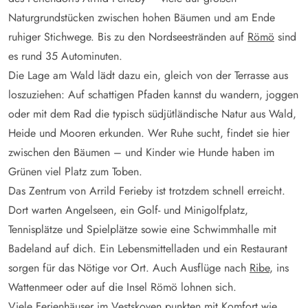
Naturgrundstücken zwischen hohen Bäumen und am Ende
ruhiger Stichwege. Bis zu den Nordseestränden auf
Römö
sind
es rund 35 Autominuten.
Die Lage am Wald lädt dazu ein, gleich von der Terrasse aus
loszuziehen: Auf schattigen Pfaden kannst du wandern, joggen
oder mit dem Rad die typisch südjütländische Natur aus Wald,
Heide und Mooren erkunden. Wer Ruhe sucht, findet sie hier
zwischen den Bäumen – und Kinder wie Hunde haben im
Grünen viel Platz zum Toben.
Das Zentrum von Arrild Ferieby ist trotzdem schnell erreicht.
Dort warten Angelseen, ein Golf- und Minigolfplatz,
Tennisplätze und Spielplätze sowie eine Schwimmhalle mit
Badeland auf dich. Ein Lebensmittelladen und ein Restaurant
sorgen für das Nötige vor Ort. Auch Ausflüge nach
Ribe
, ins
Wattenmeer oder auf die Insel Römö lohnen sich.
Viele Ferienhäuser im Vestskoven punkten mit Komfort wie