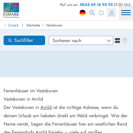
Ruf uns an:
0045 69 16 95 95
(9-20 Uhr)
Ferienhaus in Dänemark finden
Anreise
|
Zurück
Startseite
Vestskoven
Vestskoven
Gebiete
Karten
Suchfilter
Listena
Wünsche zum Haus
Zurücksetzen
Loading...
Ferienhäuser im Vestskoven
Vestskoven in Arrild
Der Vestskoven in
Arrild
ist die richtige Adresse, wenn du
deinen Urlaub am liebsten direkt am Wald verbringst. Wie der
Name verrät, liegen die Ferienhäuser hier am westlichen Rand
des Feriendorfs Arrild Ferieby – viele auf großen