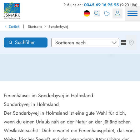
Ruf uns an:
0045 69 16 95 95
(9-20 Uhr)
Ferienhaus in Dänemark finden
Anreise
|
Zurück
Startseite
Sønderbyvej
Sønderbyvej
Gebiete
Karten
Suchfilter
Listena
Wünsche zum Haus
Zurücksetzen
Loading...
Ferienhäuser im Sønderbyvej in Holmsland
Sønderbyvej in Holmsland
Der Sønderbyvej in Holmsland ist eine gute Wahl für dich,
wenn du einen Urlaub nah an der Natur an der jütländischen
Westküste suchst. Dich erwartet ein Ferienhausgebiet, das von
Weite, frischer Seeluft und der besonderen Atmosphäre der