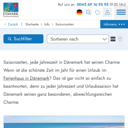
Ruf uns an:
0045 69 16 95 95
(9-20 Uhr)
Ferienhaus in Dänemark finden
Anreise
|
Zurück
Startseite
Info
Saisonzeiten
Infomenu
Gebiete
Karten
Suchfilter
Listena
Wünsche zum Haus
Zurücksetzen
Loading...
Saisonzeiten, jede Jahreszeit in Dänemark hat seinen Charme
Wann ist die schönste Zeit im Jahr für einen Urlaub im
Ferienhaus in Dänemark
? Das ist gar nicht so einfach zu
beantworten, denn zu jeder Jahreszeit und Urlaubssaison hat
Dänemark seinen ganz besonderen, abwechlungsreichen
Charme.