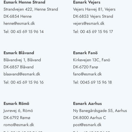
Esmark Henne Strand
Esmark Vejers
Strandvejen 422, Henne Strand
Vejers Havvej 81, Vejers
DK-6854 Henne
DK-6853 Vejers Strand
henne@esmark.dk
vejers@esmark.dk
Tel:
00 45 69 15 96 14
Tel:
00 45 69 15 96 17
Esmark Blåvand
Esmark Fanö
Blåvandvej 1, Blåvand
Kirkevejen 13C, Fanö
DK-6857 Blåvand
DK-6720 Fanø
blaavand@esmark.dk
fano@esmark.dk
Tel:
00 45 69 15 96 16
Tel:
0045 69 15 96 18
Esmark Römö
Esmark Aarhus
Juvrevej 6, Römö
Ny Banegårdsgade 55, Aarhus
DK-6792 Rømø
DK-8000 Aarhus C
romo@esmark.dk
post@esmark.dk