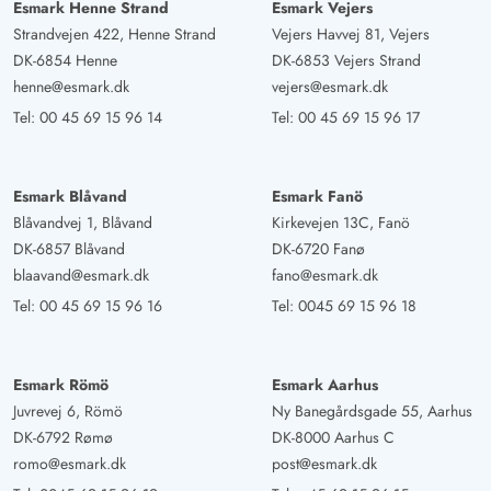
Esmark Henne Strand
Esmark Vejers
Strandvejen 422, Henne Strand
Vejers Havvej 81, Vejers
DK-6854 Henne
DK-6853 Vejers Strand
henne@esmark.dk
vejers@esmark.dk
Tel:
00 45 69 15 96 14
Tel:
00 45 69 15 96 17
Esmark Blåvand
Esmark Fanö
Blåvandvej 1, Blåvand
Kirkevejen 13C, Fanö
DK-6857 Blåvand
DK-6720 Fanø
blaavand@esmark.dk
fano@esmark.dk
Tel:
00 45 69 15 96 16
Tel:
0045 69 15 96 18
Esmark Römö
Esmark Aarhus
Juvrevej 6, Römö
Ny Banegårdsgade 55, Aarhus
DK-6792 Rømø
DK-8000 Aarhus C
romo@esmark.dk
post@esmark.dk