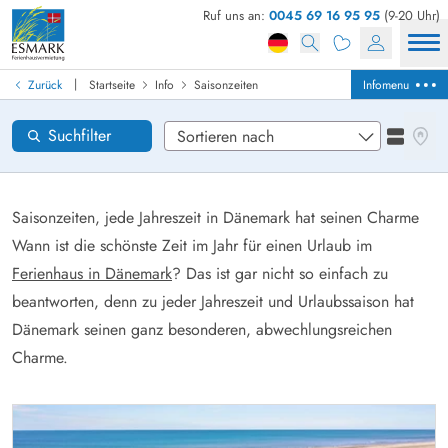
Ruf uns an:
0045 69 16 95 95
(9-20 Uhr)
Ferienhaus in Dänemark finden
Anreise
|
Zurück
Startseite
Info
Saisonzeiten
Infomenu
Gebiete
Karten
Suchfilter
Listena
Wünsche zum Haus
Zurücksetzen
Loading...
Saisonzeiten, jede Jahreszeit in Dänemark hat seinen Charme
Wann ist die schönste Zeit im Jahr für einen Urlaub im
Ferienhaus in Dänemark
? Das ist gar nicht so einfach zu
beantworten, denn zu jeder Jahreszeit und Urlaubssaison hat
Dänemark seinen ganz besonderen, abwechlungsreichen
Charme.