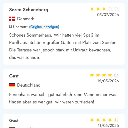
zwischen Wald und Dünenplantage, verschiedene Radtouren
Søren Schøneberg
und einen Badesee. Der nächste Supermarkt liegt ca.5 km
3 von 5
3 von 5
3 out of 5
05/07/2026
entfernt. Hier bekommt ihr auch frische Brötchen und alles für
Danmark
den alltäglichen Gebrauch.
KI Übersetzt
(Original anzeigen)
Schönes Sommerhaus. Wir hatten viel Spaß im
Poolhaus. Schöner großer Garten mit Platz zum Spielen.
Die Terrasse war jedoch stark mit Unkraut bewachsen,
das war schade.
Gast
4 von 5
4 von 5
4 out of 5
16/05/2026
Deutschland
Ferienhaus war sehr gut natürlich kann Mann immer was
finden aber es war gut, wir waren zufrieden!
Gast
4.5 von 5
4.5 von 5
4.5 out of 5
11/05/2026