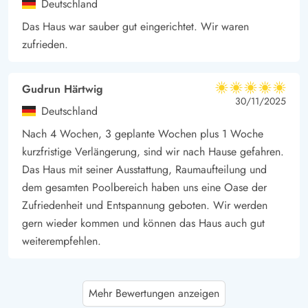
Deutschland
Das Haus war sauber gut eingerichtet. Wir waren
zufrieden.
Gudrun Härtwig
5 von 5
5 von 5
5 out of 5
30/11/2025
Deutschland
Nach 4 Wochen, 3 geplante Wochen plus 1 Woche
kurzfristige Verlängerung, sind wir nach Hause gefahren.
Das Haus mit seiner Ausstattung, Raumaufteilung und
dem gesamten Poolbereich haben uns eine Oase der
Zufriedenheit und Entspannung geboten. Wir werden
gern wieder kommen und können das Haus auch gut
weiterempfehlen.
Mirko Paul
4.5 von 5
Mehr Bewertungen anzeigen
4.5 von 5
4.5 out of 5
09/08/2025
Deutschland