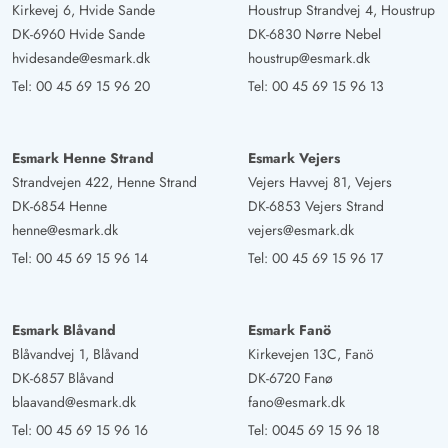
Kirkevej 6, Hvide Sande
Houstrup Strandvej 4, Houstrup
DK-6960 Hvide Sande
DK-6830 Nørre Nebel
hvidesande@esmark.dk
houstrup@esmark.dk
Tel:
00 45 69 15 96 20
Tel:
00 45 69 15 96 13
Esmark Henne Strand
Esmark Vejers
Strandvejen 422, Henne Strand
Vejers Havvej 81, Vejers
DK-6854 Henne
DK-6853 Vejers Strand
henne@esmark.dk
vejers@esmark.dk
Tel:
00 45 69 15 96 14
Tel:
00 45 69 15 96 17
Esmark Blåvand
Esmark Fanö
Blåvandvej 1, Blåvand
Kirkevejen 13C, Fanö
DK-6857 Blåvand
DK-6720 Fanø
blaavand@esmark.dk
fano@esmark.dk
Tel:
00 45 69 15 96 16
Tel:
0045 69 15 96 18