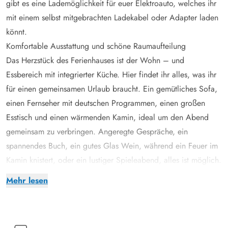
gibt es eine Lademöglichkeit für euer Elektroauto, welches ihr
mit einem selbst mitgebrachten Ladekabel oder Adapter laden
könnt.
Komfortable Ausstattung und schöne Raumaufteilung
Das Herzstück des Ferienhauses ist der Wohn – und
Essbereich mit integrierter Küche. Hier findet ihr alles, was ihr
für einen gemeinsamen Urlaub braucht. Ein gemütliches Sofa,
einen Fernseher mit deutschen Programmen, einen großen
Esstisch und einen wärmenden Kamin, ideal um den Abend
gemeinsam zu verbringen. Angeregte Gespräche, ein
spannendes Buch, ein gutes Glas Wein, während ein Feuer im
Kamin knistert, oder ein lustiger Spieleabend, alles ist möglich.
Im Ferienhaus gibt es 4 Schlafzimmer, die alle mit
Mehr lesen
Doppelbetten ausgestattet sind, wobei 1 Schlafzimmer auch
noch über ein Etagenbett verfügt. Hier könnt ihr nach einem
ereignisreichen Tag zur Ruhe kommen und neue Energie