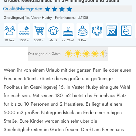
Großes Reetdachhaus mit Swimmingpool und Sauna
Qualitätskategorien:
Grævlingevej 16,
Vester Husby
-
Ferienhausnr.: LL1105
10
Pers.
1300
m
5000
m
Max 2
ca. 21m²
2
Pers.
Das sagen die Gäste
4.5 von 5
Wenn ihr von einem Urlaub mit der ganzen Familie oder euren
Freunden träumt, könnte dieses große und geräumige
Poolhaus im Grævlingevej 16, in Vester Husby eine gute Wahl
für euch sein. Mit seinen 180 m2 bietet das Ferienhaus Platz
für bis zu 10 Personen und 2 Haustiere. Es liegt auf einem
5000 m2 großen Naturgrundstück am Ende einer ruhigen
Straße. Eure Kinder werden sich sehr über die
Spielmöglichkeiten im Garten freuen. Direkt am Ferienhaus