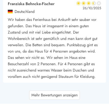
Franziska Behncke-Fischer
3.5 von 5
3.5 von 5
3.5 out of 5
26/10/2025
Deutschland
Wir haben das Ferienhaus bei Ankunft sehr sauber vor
gefunden. Das Haus ist imsgesamt in einem guten
Zustand und mit viel Liebe eingetichtet. Der
Wohnbereich ist sehr gemütlich und man kann dort gut
verweilen. Die Betten sind bequem. Punktabzug gint es
von uns, da das Haus für 4 Personen angeboten wird.
Das sehen wir nicht so. Wir sehen im Haus eine
Besucherzahl von 2 Personen. Für 4 Personen gibt es
nicht ausreichend warmes Wasser beim Duschen und
vorallem auch nicht genügend Stautaum für Kleidung.
Hans-Peter Siemon
5 von 5
Mehr Bewertungen anzeigen
5 von 5
5 out of 5
07/09/2025
Deutschland
Traditionelles Haus / technisch auf aktuellem Stand,