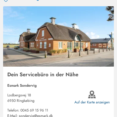
vielleicht etwas Stauraum im Schlafzimmer.
Gast
4.5 von 5
4.5 von 5
4.5 out of 5
15/09/2024
Deutschland
Ein wunderbar ruhig gelegenes Haus, sehr liebevoll
eingerichtet, man findet alles was man braucht.
Dein Servicebüro in der Nähe
Esmark Sondervig
Lodbergsvej 18
6950 Ringkøbing
Auf der Karte anzeigen
Telefon:
0045 69 15 96 11
E-Mail:
sondervig@esmark.dk