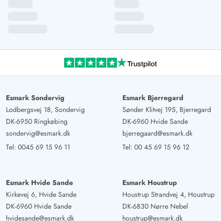
Esmark Sondervig
Esmark Bjerregard
Lodbergsvej 18, Sondervig
Sønder Klitvej 195, Bjerregard
DK-6950 Ringkøbing
DK-6960 Hvide Sande
sondervig@esmark.dk
bjerregaard@esmark.dk
Tel:
0045 69 15 96 11
Tel:
00 45 69 15 96 12
Esmark Hvide Sande
Esmark Houstrup
Kirkevej 6, Hvide Sande
Houstrup Strandvej 4, Houstrup
DK-6960 Hvide Sande
DK-6830 Nørre Nebel
hvidesande@esmark.dk
houstrup@esmark.dk