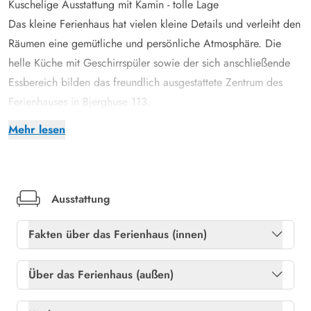
Kuschelige Ausstattung mit Kamin - tolle Lage
Das kleine Ferienhaus hat vielen kleine Details und verleiht den
Räumen eine gemütliche und persönliche Atmosphäre. Die
helle Küche mit Geschirrspüler sowie der sich anschließende
Essbereich bilden das freundlich ausgestattete Zentrum des
Ferienhauses in Bjerghuse 113.
Ein Kamin sorgt schnell und zuverlässig für Wärme und wenn
Mehr lesen
das Feuer brennt und das Holz knistert, könnte es kaum
gemütlicher sein. Eine Sitzecke befindet sich im Anschluss an
den Hauptbereich und von hier habt ihr einen tollen Blick nach
draußen - die vielen Fenster lassen die Sonnenstrahlen herein
Ausstattung
und hierher kann man sich auch mal zurückziehen, um
Fakten über das Ferienhaus (innen)
gemütlich in einem Buch zu schmökern.
Geschlossene Terrasse mit Grill, Sonnenliegen und
Freies Glasfasernetz
Ja
Über das Ferienhaus (außen)
Außendusche
Heizung: Elektroheizkörper
Ja
Gerade in den Sommermonaten aber auch im Frühjahr und
Abstellraum
Ja