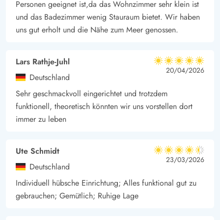
Wassersportler sowie zahlreiche Wasservögel.
Personen geeignet ist,da das Wohnzimmer sehr klein ist
und das Badezimmer wenig Stauraum bietet. Wir haben
uns gut erholt und die Nähe zum Meer genossen.
Lars Rathje-Juhl
5 von 5
5 von 5
5 out of 5
20/04/2026
Deutschland
Sehr geschmackvoll eingerichtet und trotzdem
funktionell, theoretisch könnten wir uns vorstellen dort
immer zu leben
Ute Schmidt
4.5 von 5
4.5 von 5
4.5 out of 5
23/03/2026
Deutschland
Individuell hübsche Einrichtung; Alles funktional gut zu
gebrauchen; Gemütlich; Ruhige Lage