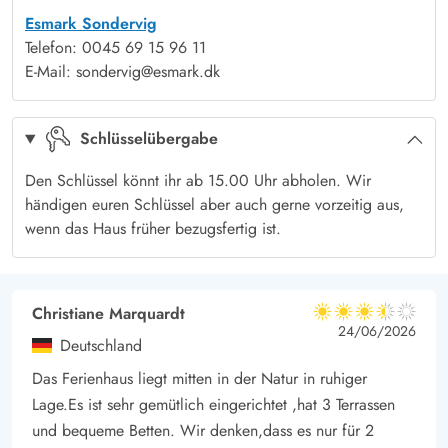
Abstand vom Alltag bekommen.
Esmark Sondervig
Nur 100 m vom Ferienhaus entfernt erreicht ihr einen schmalen
Telefon: 0045 69 15 96 11
Pfad, welcher euch zum Meer führt. Nachdem ihr den
E-Mail: sondervig@esmark.dk
herrlichen Naturstrand erreicht habt, zeigt sich die unendlich
erscheinende Weite. Ob ihr nun entlang der Wasserkante
Schlüsselübergabe
spaziert oder lieber durch die Dünen wandert - es ist einfach
wunderschön und selbst wenn der Wind einmal etwas kräftiger
Den Schlüssel könnt ihr ab 15.00 Uhr abholen. Wir
weht, tut es einfach nur gut. Der Blick von der Spitze der
händigen euren Schlüssel aber auch gerne vorzeitig aus,
wenn das Haus früher bezugsfertig ist.
Dünen ist wunderschön - einfach malerisch. Reetgedeckte, alte
und urtypische Häuser sowie eine fantastische Natur liegen
euch zu Füßen.
Christiane Marquardt
Thorsminde liegt nur wenige Minuten mit dem Auto entfernt,
3.5 von 5
3.5 von 5
3.5 out of 5
24/06/2026
wo ihr Einkaufen und das Treiben der Fischer, sowie der
Deutschland
anderen Urlauber beobachten könnt. Der kleine Ort ist
Das Ferienhaus liegt mitten in der Natur in ruhiger
unbedingt einen Besuch wert und so idyllisch. Aber auch
Lage.Es ist sehr gemütlich eingerichtet ,hat 3 Terrassen
der Nissum Fjord ist wunderschön und ein Paradies für
und bequeme Betten. Wir denken,dass es nur für 2