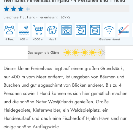
Herrliches Ferienhaus in Fjand - 4 Personen und 1 Hund
Bjerghuse 113,
Fjand
-
Ferienhausnr.: L6972
4
Pers.
400
m
4000
m
Max 1
Glasfaserinternet
Das sagen die Gäste
4.5 von 5
Dieses kleine Ferienhaus liegt auf einem großen Grundstück,
nur 400 m vom Meer entfernt, ist umgeben von Bäumen und
Büschen und gut abgeschirmt von Blicken anderer. Bis zu 4
Personen sowie 1 Hund können es sich hier gemütlich machen
und die schöne Natur Westjütlands genießen. Große
Heidegebiete, Kiefernwälder, ein Waldspielplatz, ein
Hundeauslauf und das kleine Fischerdorf Hjelm Havn sind nur
einige schöne Ausflugsziele.