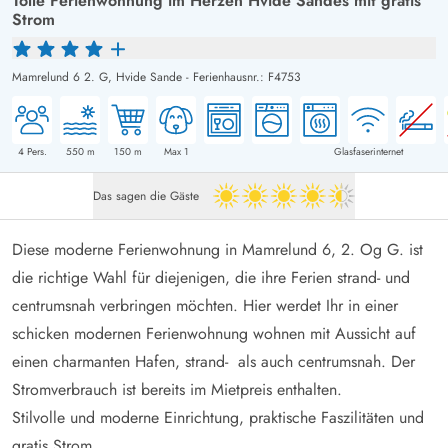
Tolle Ferienwohnung im Herzen Hvide Sandes mit gratis
Strom
Mamrelund 6 2. G,
Hvide Sande
-
Ferienhausnr.: F4753
4
Pers.
550
m
150
m
Max 1
Glasfaserinternet
Das sagen die Gäste
4.5 von 5
Diese moderne Ferienwohnung in Mamrelund 6, 2. Og G. ist
die richtige Wahl für diejenigen, die ihre Ferien strand- und
centrumsnah verbringen möchten. Hier werdet Ihr in einer
schicken modernen Ferienwohnung wohnen mit Aussicht auf
einen charmanten Hafen, strand- als auch centrumsnah. Der
Stromverbrauch ist bereits im Mietpreis enthalten.
Stilvolle und moderne Einrichtung, praktische Faszilitäten und
gratis Strom