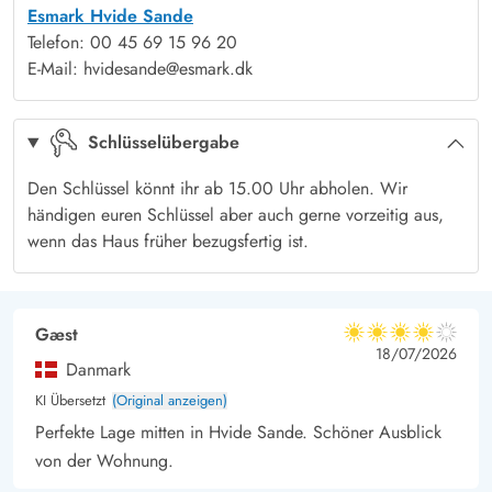
Esmark Hvide Sande
oder bewundert einen wunderschönen Sonnenuntergang. Hier
Telefon: 00 45 69 15 96 20
könnt Ihr unvergessliche Ferien verbringen.
E-Mail: hvidesande@esmark.dk
Du kannst gerne hier dein Hund im Urlaub mitbringen, leider
sind Katzen wegen Allergie nicht zugelassen.
Schlüsselübergabe
Den Schlüssel könnt ihr ab 15.00 Uhr abholen. Wir
händigen euren Schlüssel aber auch gerne vorzeitig aus,
wenn das Haus früher bezugsfertig ist.
Gæst
4 von 5
4 von 5
4 out of 5
18/07/2026
Danmark
KI Übersetzt
(Original anzeigen)
Perfekte Lage mitten in Hvide Sande. Schöner Ausblick
von der Wohnung.