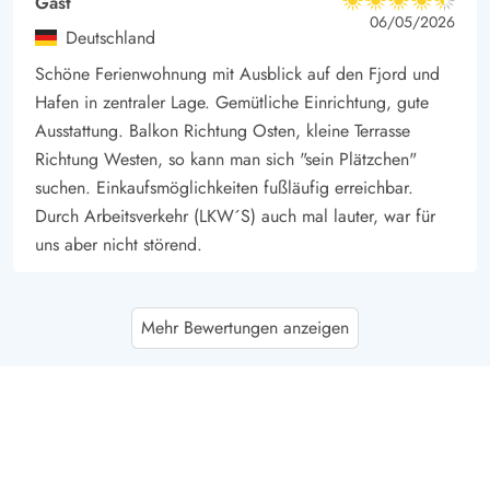
Gast
4.5 von 5
4.5 von 5
4.5 out of 5
06/05/2026
Deutschland
Schöne Ferienwohnung mit Ausblick auf den Fjord und
Hafen in zentraler Lage. Gemütliche Einrichtung, gute
Ausstattung. Balkon Richtung Osten, kleine Terrasse
Richtung Westen, so kann man sich "sein Plätzchen"
suchen. Einkaufsmöglichkeiten fußläufig erreichbar.
Durch Arbeitsverkehr (LKW´S) auch mal lauter, war für
uns aber nicht störend.
Gast
5 von 5
Mehr Bewertungen anzeigen
5 von 5
5 out of 5
12/04/2026
Deutschland
Die Wohnung bietet für mich alles was ich für eine
schöne Zeit in Dänemark brauche. Die Lage des
gesamten Gebäudes ist perfekt für mich durch den Blick
auf den Fjord, gleichzeitige Nähe zum Strand und