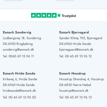
4 von 5
4 von 5
4 out of 5
16/05/2025
Deutschland
Nett eingerichtete Wohnung mit Blick in den Hafen und
auf den Fjorg. Voll ausgestattet mit allem Nötigen.
Geschäfte in fußläufiger Entfernung. Nur ca. 400m zum
Esmark Sondervig
Esmark Bjerregard
Süd-Strand.
Lodbergsvej 18, Sondervig
Sønder Klitvej 195, Bjerregard
DK-6950 Ringkøbing
DK-6960 Hvide Sande
Sven Westphal
sondervig@esmark.dk
bjerregaard@esmark.dk
5 von 5
5 von 5
5 out of 5
04/05/2025
Deutschland
Tel:
0045 69 15 96 11
Tel:
00 45 69 15 96 12
Wohnung in erstklassiger Lage. Gerade im 2. Stock
toller Blick auf den Hafen. Letztes Jahr waren wir im EG
Esmark Hvide Sande
Esmark Houstrup
da ist der Blick auch toll, aber weiter oben natürlich
Kirkevej 6, Hvide Sande
Houstrup Strandvej 4, Houstrup
noch besser. Da 2 Balkone morgens und nachmittags
DK-6960 Hvide Sande
DK-6830 Nørre Nebel
Sonne. Weswegen wir aber sonst noch da waren. Kurze
hvidesande@esmark.dk
houstrup@esmark.dk
Wege zum Strand, "Einkaufsstraße" und vielen
Tel:
00 45 69 15 96 20
Tel:
00 45 69 15 96 13
Restaurants und Imbissen. Für Leute wie uns die im