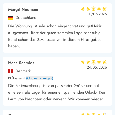
Margit Neumann
5 von 5
5 von 5
5 out of 5
11/07/2026
Deutschland
Die Wohnung ist sehr schön eingerichtet und gutHvidr
ausgestattet. Trotz der guten zentralen Lage sehr ruhig.
Es ist schon das 2.Mal,dass wir in diesem Haus gebucht
haben.
Hans Schmidt
5 von 5
5 von 5
5 out of 5
24/05/2026
Danmark
KI Übersetzt
(Original anzeigen)
Die Ferienwohnung ist von passender Größe und hat
eine zentrale Lage, für einen entspannenden Urlaub. Kein
Lärm von Nachbarn oder Verkehr. Wir kommen wieder.