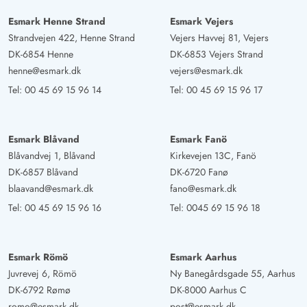
Urlaub außer Hot-Dogs nichts selber machen möchten.
Nächstes Jahr sind wir wieder hier.
Esmark Henne Strand
Esmark Vejers
Strandvejen 422, Henne Strand
Vejers Havvej 81, Vejers
DK-6854 Henne
DK-6853 Vejers Strand
Heidi Thomsen
5 von 5
henne@esmark.dk
vejers@esmark.dk
5 von 5
5 out of 5
22/02/2025
Danmark
Tel:
00 45 69 15 96 14
Tel:
00 45 69 15 96 17
KI Übersetzt
(Original anzeigen)
Super schöne Ferienwohnung mit toller Lage direkt am
Esmark Blåvand
Esmark Fanö
kleinen Hafen. Es gibt alles, was man in der gut
Blåvandvej 1, Blåvand
Kirkevejen 13C, Fanö
eingerichteten Wohnung braucht und viel Platz. Wir
DK-6857 Blåvand
DK-6720 Fanø
kommen gerne wieder.
blaavand@esmark.dk
fano@esmark.dk
Tel:
00 45 69 15 96 16
Tel:
0045 69 15 96 18
Roman Steffen
3 von 5
3 von 5
3 out of 5
03/01/2025
Deutschland
Esmark Römö
Esmark Aarhus
Eine rustikale Wohnung im Herzen von Hvide Sande.
Juvrevej 6, Römö
Ny Banegårdsgade 55, Aarhus
Das Dorf hat alle was man benötigt und den Aufzug
DK-6792 Rømø
DK-8000 Aarhus C
muss man mal gefahren sein
romo@esmark.dk
post@esmark.dk