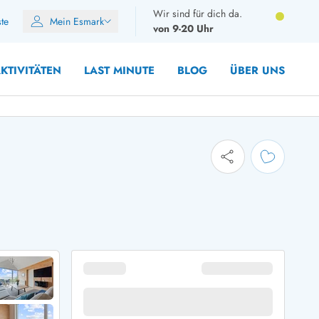
Wir sind für dich da.
ste
Mein Esmark
von 9-20 Uhr
KTIVITÄTEN
LAST MINUTE
BLOG
ÜBER UNS
8 Personen
10 Personen
12 Personen
14 Personen
Gruppen
Frühjahr
m Sommer
Herbst