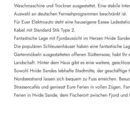
Naturschutz
Waschmaschine und Trockner ausgestattet. Eine stabile Inter
Webcam Dänemark
Auswahl an deutschen Fernsehprogrammen beschränkt ist.
Ferienhauskatalog
Fotowettbewerb
Für Euer Elektroauto steht eine hauseigene Easee Ladestatio
Karte
Kabel mit Standard Stik Type 2.
Vorteile bei uns
Fantastische Lage mit Fjordaussicht im Herzen Hvide Sand
Reisecurity
Die populären Schleusenhäuser haben eine fantastische La
Esmark KidsVIP
Gartenmöbeln ausgestatteten offenen Südterrasse, habt Ihr 
Esmark VIP - Partnervorteile und Rabatte
Landschaft. Hinter dem Haus gibt es eine weitere, geschloss
Preisgarantie
Keine Kaution
Sowohl Hvide Sandes lebhafte Stadtmitte, der geschäftige H
Gästebewertungen
Nordseestrand lassen sich bequem zu Fuss erreichen. Besuch
Gratis WLAN
Strassencafés und geniesst Eure Ferien in vollen Zügen. Fan
Rabatt
Ferien in Hvide Sande, dem Fischerort zwischen Fjord und M
We love people
Freizeit
Esmark VIP Partnervorteile
Esmark KidsVIP