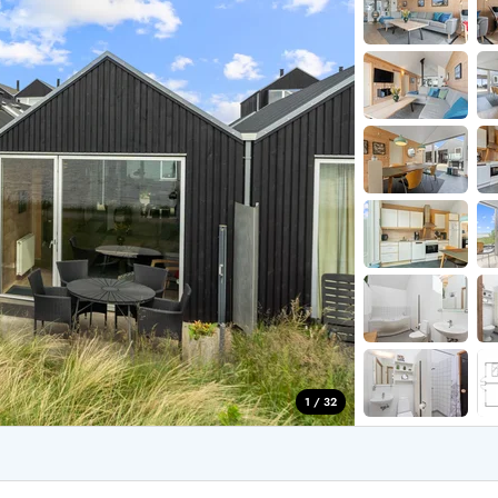
aus für 2 Personen
Ferienhäuser im
aus für 4 Personen
Ferienhäuser üb
aus für 6 Personen
Ferienhäuser übe
ande
Ferienhäuser Sondervig
äuser Ho
Ferienhäuser in
äuser Houstrup
Ferienhäuser R
äuser Houvig
Ferienhäuser am
user auf Holmsland Klit
Ferienhäuser So
äuser in Holmsland
Ferienhäuser Sk
äuser Hvide Sande
Ferienhäuser in
äuser Jegum
Ferienhäuser Ved
äuser Klegod
Ferienhäuser Vej
äuser Lodbjerg Hede
Ferienhäuser Ve
user Nr. Lyngvig
1 / 32
e bei uns