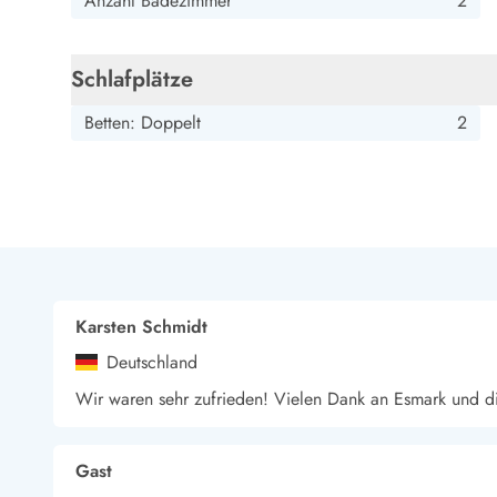
Anzahl Badezimmer
2
Esmark Bjerregard
Esmark Sondervig
Esmark Houstrup
Esmark Fanö
E
Kontakt & Öffnungszeiten
Qualität seit 1965
Schlafplätze
Über uns
Nachhaltigkeit
Betten: Doppelt
2
Das sagen unsere Gäste
Newsletter
Sponsoren - Esmark unterstützt
Mietbedingungen
Datenschutzerklärung
Impressum
Presse
Karsten Schmidt
Deutschland
Wir waren sehr zufrieden! Vielen Dank an Esmark und d
Gast