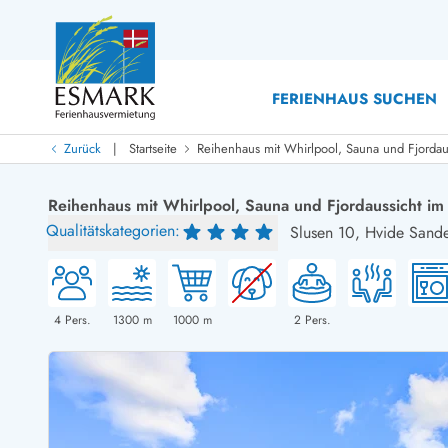
FERIENHAUS SUCHEN
|
Zurück
Startseite
Reihenhaus mit Whirlpool, Sauna und Fjorda
Last Minute
Last Minute
Reihenhaus mit Whirlpool, Sauna und Fjordaussicht i
Neu bei uns!
Qualitätskategorien:
Slusen 10,
Hvide Sand
Neue Ferienhäuser bei ESMARK
Ferienhäuser mit Pool
Ferienhäuser
Neurenovierte Ferienhäuser
Ferienh
Ferienhäuser mit Endreinigung inklusive
Ferienhä
Ferienhäuser dicht am Strand
Ferienhä
4
Pers.
1300
m
1000
m
2
Pers.
Ferienhäuser mit Internet
Ferienhä
Ferienhäuser neu gebaut
Ferienh
Ferienhäuser mit Sauna
Ferienhä
Ferienhäuser Nicht-Raucher
Luxus Fe
Ferienhäuser mit Aussicht
Ferienh