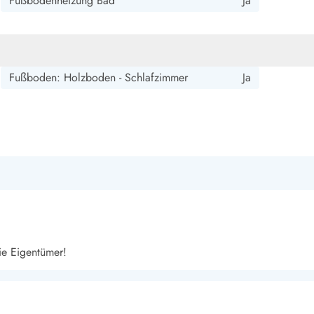
Fußbodenheizung Bad
Ja
smark Blavand
Esmark Vejers
Esmark Henne
Esmark Römö
Esmark Hv
Fußboden: Holzboden - Schlafzimmer
Ja
ie Eigentümer!