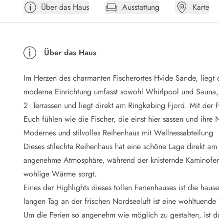
Über das Haus
Ausstattung
Karte
Öffnungszeiten
Anreise
Abreise
Ferienhaus ABC
Über das Haus
Häufige Fragen zur Buchung
Nebenkosten (Strom, Wasser usw...)
Im Herzen des charmanten Fischerortes Hvide Sande, liegt d
Verleihservice
Reisescheckliste
moderne Einrichtung umfasst sowohl Whirlpool und Sauna, 
Endreinigung
2 Terrassen und liegt direkt am Ringkøbing Fjord. Mit der 
Gutschein
Euch fühlen wie die Fischer, die einst hier sassen und ihre N
Frühbucher
Modernes und stilvolles Reihenhaus mit Wellnessabteilung
Mietbedingungen
Dieses stilechte Reihenhaus hat eine schöne Lage direkt am 
Info
angenehme Atmosphäre, während der knisternde Kaminofen k
Reiseführer Dänemark
Tipps für Urlaub in Dänemark
wohlige Wärme sorgt.
Wetter in Dänemark
Eines der Highlights dieses tollen Ferienhauses ist die h
Saisonzeiten
langen Tag an der frischen Nordseeluft ist eine wohltuend
Badesicherheit im Meer
Um die Ferien so angenehm wie möglich zu gestalten, ist d