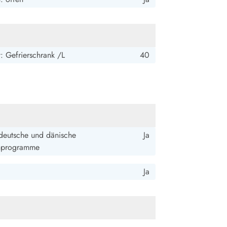
: Gefrierschrank /L
40
deutsche und dänische
Ja
hprogramme
Ja