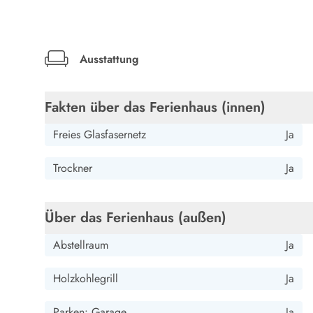
LEGOLAND® Rabatt
Urlaub mit Kindern
Urlaub mit Hund
Urlaub am Strand
Ausstattung
Urlaub in der Natur
Finde Bernstein am Strand
Fakten über das Ferienhaus (innen)
Indoorspielländer in Dänemark
Zoos und Tierparks in Dänemark
Freies Glasfasernetz
Ja
Freizeitparks in Dänemark
Sport
Trockner
Ja
Angeln in Dänemark
Bowling in Dänemark
Minigolf spielen in Dänemark
Über das Ferienhaus (außen)
Schwimmhallen und Badeländer
Golfen in Dänemark
Abstellraum
Ja
Fitnesscenter in Dänemark
Fahrradfahren in Dänemark
Holzkohlegrill
Ja
Reiten in Dänemark
Surfen in Dänemark
Parken: Garage
Ja