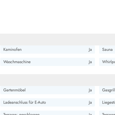
Kaminofen
Ja
Sauna
Waschmaschine
Ja
Whirlpo
Gartenmöbel
Ja
Gasgril
Ladeanschluss für E-Auto
Ja
Liegest
Terrasse: geschlossen
Ja
Terrass