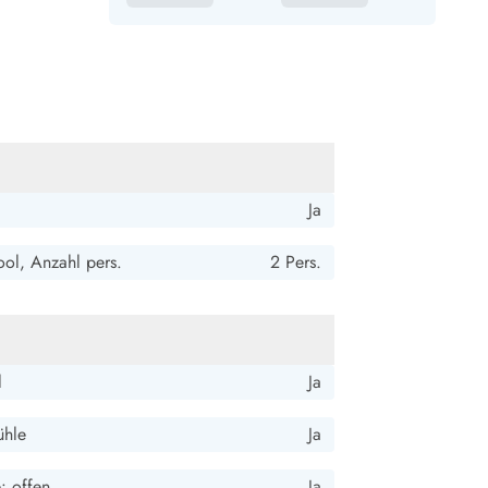
Ja
ol, Anzahl pers.
2 Pers.
l
Ja
ühle
Ja
e: offen
Ja