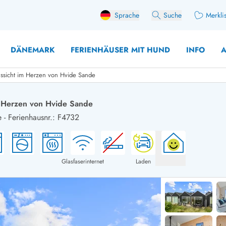
Sprache
Suche
Merkli
DÄNEMARK
FERIENHÄUSER MIT HUND
INFO
A
ussicht im Herzen von Hvide Sande
m Herzen von Hvide Sande
e
-
Ferienhausnr.: F4732
 mit Hund
äuser mit Sonntagswechsel
Ferienhaus für 
user für Angler
Ferienhaus für 
user mit Aktivitätsraum
Ferienhaus für 
Glasfaserinternet
Laden
user mit Ladestation (E-Auto)
Ferienhaus für 
äuser mit Kaminofen
Ferienhaus für 
user mit Kindern
Ferienhäuser im 
rienhäuser
Ferienhäuser i
äuser mit Nebensaionrabatt
Ferienhäuser im 