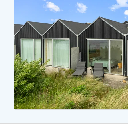
Ferienhäuser mit Whirlpool
Ferienh
Ferienhäuser mit Freitagswechsel
Ferienh
Ferienhäuser mit Samstagswechsel
Ferienh
Ferienhäuser Bjerregard
Ferienhäuser Blavand
Ferienhäuser Hvide S
Ferienhäuser Argab
Ferienh
Ferienhäuser in Arrild
Ferienh
Ferienhäuser Bjerregard
Ferienh
Ferienhäuser Blavand
Ferienhä
Ferienhäuser Bork Havn
Ferienh
Ferienhäuser Fjand
Ferienh
Ferienhäuser Fanö
Ferienh
Ferienhäuser Graerup Strand
Ferienh
Ferienhäuser Haurvig
Ferienh
Ferienhäuser Henne Strand
Ferienhä
Esmark Reisecurity
Esmark KidsVIP
Esmark VIP Partnervorteile
Vorteil
Praktische Informationen