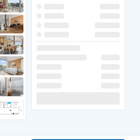
 Winter
er Weihnachten
r Silvester
 Nymindegab
ömö
 Ringköbing Fjord
ndervig
odbjerge
 Thorsminde
erso Klit
ers Strand
ster Husby