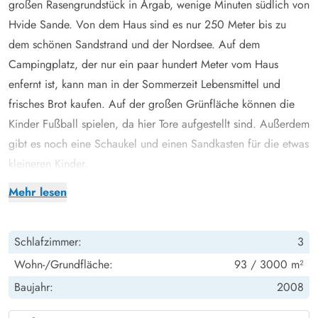
großen Rasengrundstück in Årgab, wenige Minuten südlich von
Hvide Sande. Von dem Haus sind es nur 250 Meter bis zu
dem schönen Sandstrand und der Nordsee. Auf dem
Campingplatz, der nur ein paar hundert Meter vom Haus
enfernt ist, kann man in der Sommerzeit Lebensmittel und
frisches Brot kaufen. Auf der großen Grünfläche können die
Kinder Fußball spielen, da hier Tore aufgestellt sind. Außerdem
gibt es noch eine Schaukel und einen Sandkasten für die etwas
kleineren Kinder.
Hell und gut ausgestattet
Mehr lesen
Das Ferienhaus hat Platz für 6 Personen, verteilt auf 3
Schlafzimmer. In 2 der Schlafzimmer gibt es jeweils ein
Schlafzimmer:
3
Doppelbett und in dem letzten Zimmer gibt es ein Etagenbett
für die Kinder und ein Schlafsofa das ausgezogen werden
Wohn-/Grundfläche:
93 / 3000 m²
kann. In allen Schlafzimmern ist Teppich ausgelegt. Es gibt 2
Baujahr:
2008
Badezimmer beide mit Duschkabine und Fußbodenheizung. In