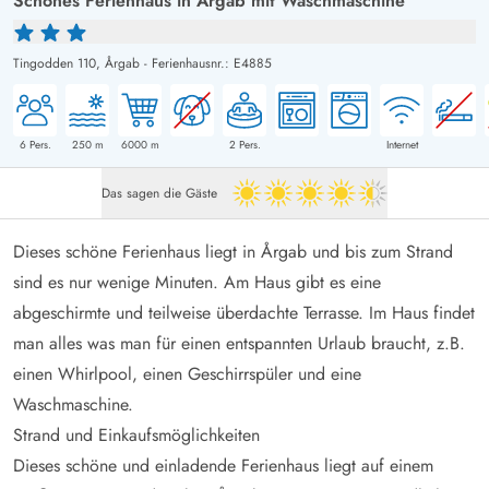
Schönes Ferienhaus in Årgab mit Waschmaschine
Tingodden 110,
Årgab
-
Ferienhausnr.: E4885
6
Pers.
250
m
6000
m
2
Pers.
Internet
Das sagen die Gäste
4.5 von 5
Dieses schöne Ferienhaus liegt in Årgab und bis zum Strand
sind es nur wenige Minuten. Am Haus gibt es eine
abgeschirmte und teilweise überdachte Terrasse. Im Haus findet
man alles was man für einen entspannten Urlaub braucht, z.B.
einen Whirlpool, einen Geschirrspüler und eine
Waschmaschine.
Strand und Einkaufsmöglichkeiten
Dieses schöne und einladende Ferienhaus liegt auf einem