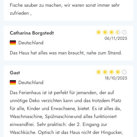
Fische sauber zu machen, wir waren sonst immer sehr
zufrieden ,
Catharina Borgstedt
3.5 von 5
3.5 von 5
3.5 out of 5
06/11/2025
Deutschland
Das Haus hat alles was man braucht, nahe zum Strand.
Gast
4 von 5
4 von 5
4 out of 5
18/10/2025
Deutschland
Das Ferienhaus ist ist perfekt für jemanden, der auf
unnötige Deko verzichten kann und das trotzdem Platz
für alle, Kinder und Erwachsene, bietet. Es ist alles da,
Waschmaschine, Spülmaschine-und alles funktioniert
einwandfrei. Sehr praktisch: der 2. Eingang zur
Waschküche. Optisch ist das Haus nicht der Hingucker,