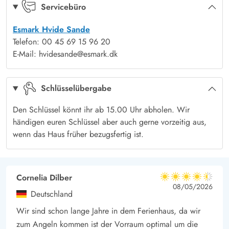
dem größeren Badezimmer gibt es außerdem noch einen
Servicebüro
Whirlpool. Hier kann man sich nach einem langen Tag in der
Esmark Hvide Sande
Natur entspannen. In der Waschküche steht eine
Telefon: 00 45 69 15 96 20
Waschmaschine. Das Herzstück des Hauses ist die kombinierte
E-Mail: hvidesande@esmark.dk
Küche mit dem Wohnbereich. Durch die vielen Fenster ist es
hier schön hell. Die gut ausgestattete Küche hat einen
Schlüsselübergabe
Geschirrspüler und eine Mikrowelle. In dem schön möblierten
Wohnzimmer steht ein Flachbild-TV und ein DVD-Player.
Den Schlüssel könnt ihr ab 15.00 Uhr abholen. Wir
Außerdem ist im Wohnzimmer und der Küche Holzboden
händigen euren Schlüssel aber auch gerne vorzeitig aus,
ausgelegt. Vom Wohnzimmer gelangt man auf die
wenn das Haus früher bezugsfertig ist.
abgeschirmte und teilweise überdachte Terrasse. Die Terrasse ist
mit Gartenmöbeln, Liegestühlen und einem Grill ausgestattet.
Cornelia Dilber
4.5 von 5
4.5 von 5
4.5 out of 5
08/05/2026
Deutschland
Wir sind schon lange Jahre in dem Ferienhaus, da wir
zum Angeln kommen ist der Vorraum optimal um die