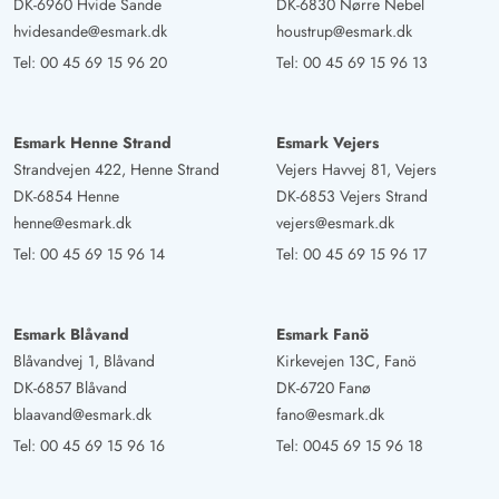
DK-6960 Hvide Sande
DK-6830 Nørre Nebel
hvidesande@esmark.dk
houstrup@esmark.dk
Tel:
00 45 69 15 96 20
Tel:
00 45 69 15 96 13
Esmark Henne Strand
Esmark Vejers
Strandvejen 422, Henne Strand
Vejers Havvej 81, Vejers
DK-6854 Henne
DK-6853 Vejers Strand
henne@esmark.dk
vejers@esmark.dk
Tel:
00 45 69 15 96 14
Tel:
00 45 69 15 96 17
Esmark Blåvand
Esmark Fanö
Blåvandvej 1, Blåvand
Kirkevejen 13C, Fanö
DK-6857 Blåvand
DK-6720 Fanø
blaavand@esmark.dk
fano@esmark.dk
Tel:
00 45 69 15 96 16
Tel:
0045 69 15 96 18