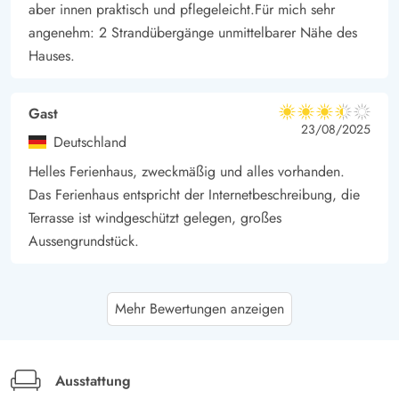
aber innen praktisch und pflegeleicht.Für mich sehr
angenehm: 2 Strandübergänge unmittelbarer Nähe des
Hauses.
Gast
3.5 von 5
3.5 von 5
3.5 out of 5
23/08/2025
Deutschland
Helles Ferienhaus, zweckmäßig und alles vorhanden.
Das Ferienhaus entspricht der Internetbeschreibung, die
Terrasse ist windgeschützt gelegen, großes
Aussengrundstück.
Gast
4.5 von 5
Mehr Bewertungen anzeigen
4.5 von 5
4.5 out of 5
12/07/2025
Deutschland
Hübsches Ferienhaus in Strandnähe, für bis zu sechs
Personen geeignet. Im Großen und Ganzen ist alles
Ausstattung