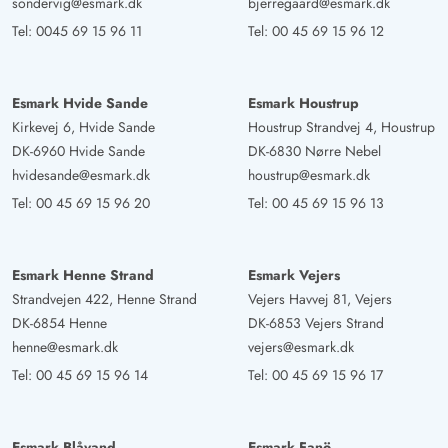
sondervig@esmark.dk
bjerregaard@esmark.dk
Ein tolles Haus für 12 Personen, wir waren mit der
Tel:
0045 69 15 96 11
Tel:
00 45 69 15 96 12
ganzen Familie da, es war für jeden was dabei, Pool,
Tischkicker, Sauna, Sandkasten und Schaukel. Genügend
Platz für alle. Einfach alles sehr schön.
Esmark Hvide Sande
Esmark Houstrup
Kirkevej 6, Hvide Sande
Houstrup Strandvej 4, Houstrup
DK-6960 Hvide Sande
DK-6830 Nørre Nebel
Antje Möller
4.5 von 5
hvidesande@esmark.dk
houstrup@esmark.dk
4.5 von 5
4.5 out of 5
23/03/2025
Deutschland
Tel:
00 45 69 15 96 20
Tel:
00 45 69 15 96 13
Das Ferienhaus war sehr geräumig und wie auf den
Bildern dargestellt. Es ist von allem genügend für viele
Esmark Henne Strand
Esmark Vejers
Personen vorhanden. Die Terassenmöbel waren in einem
Strandvejen 422, Henne Strand
Vejers Havvej 81, Vejers
guten Zustand und kleine Kinder konnten super
DK-6854 Henne
DK-6853 Vejers Strand
schauenln und in der Sandkiste spielen. Das Highlight
henne@esmark.dk
vejers@esmark.dk
war natürlich der Pool. Es war alles gut beschrieben. Die
Tel:
00 45 69 15 96 14
Tel:
00 45 69 15 96 17
Sauna haben wir nicht genutzt. Einige Geräte und Teile
der Einrichtung sind etwas in die Jahre gekommen, das
hat uns aber nicht gestört.
Esmark Blåvand
Esmark Fanö