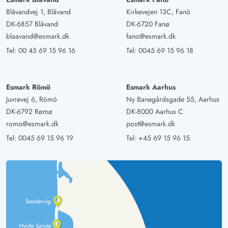
Blåvandvej 1, Blåvand
Kirkevejen 13C, Fanö
DK-6857 Blåvand
DK-6720 Fanø
Gast
4 von 5
4 von 5
4 out of 5
02/02/2025
blaavand@esmark.dk
fano@esmark.dk
Deutschland
Tel:
00 45 69 15 96 16
Tel:
0045 69 15 96 18
Schönes Ferienhaus in guter strandlage. Für Familien gut
geeignet.
Esmark Römö
Esmark Aarhus
Juvrevej 6, Römö
Ny Banegårdsgade 55, Aarhus
DK-6792 Rømø
DK-8000 Aarhus C
romo@esmark.dk
post@esmark.dk
Tel:
0045 69 15 96 19
Tel:
+45 69 15 96 15