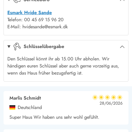
längeren Aufenthalt und während ihr am Strand spazieren geht
Esmark Hvide Sande
oder eine Runde im Whirlpool entspannt, erledigt sich die
Telefon: 00 45 69 15 96 20
Hausarbeit fast von selbst.
E-Mail: hvidesande@esmark.dk
Zahlreiche Aktivitäten und wunderschöne Umgebung
auf Holmsland Klit
Schlüsselübergabe
Dieses Ferienhaus ist nicht nur ein Ort zum Entspannen,
sondern auch ein idealer Ausgangspunkt für viele
Den Schlüssel könnt ihr ab 15.00 Uhr abholen. Wir
Aktivitäten. Hvide Sande, die charmante Hafenstadt, liegt nur
händigen euren Schlüssel aber auch gerne vorzeitig aus,
wenn das Haus früher bezugsfertig ist.
wenige Kilometer entfernt und bietet zahlreiche
Einkaufsmöglichkeiten, verschiedenste Boutiquen sowie
gemütliche Cafés und gute Restaurants.
Marlis Schmidt
Hvide Sande ist auch ein Paradies für Wind- und
5 von 5
5 von 5
5 out of 5
28/06/2026
Wassersportler. Die hervorragenden Surfspots sowohl
Deutschland
am Ringkøbing Fjord als auch an der Südmole sorgen für
Super Haus Wir haben uns sehr wohl gefühlt.
unvergessliche Erlebnisse auf dem Wasser. Wer die
wunderschöne Landschaft auf dem Fahrradsattel erkunden