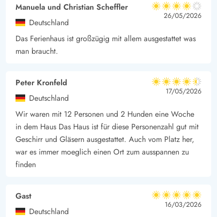
Manuela und Christian Scheffler
4 von 5
möchte, kann den neu asphaltierten Fahrradweg entlang der
4 von 5
4 out of 5
26/05/2026
Deutschland
Straße oder den Weg mitten durch die Dünenlandschaft
Das Ferienhaus ist großzügig mit allem ausgestattet was
nutzen.
man braucht.
Nutzt die Gelegenheit und verbringt euren nächsten Urlaub in
diesem strandnahen Ferienhaus in Årgab. Ob Entspannung,
Abenteuer oder einfach nur Quality Time mit den Liebsten –
Peter Kronfeld
4.5 von 5
4.5 von 5
4.5 out of 5
17/05/2026
hier findet ihr alles, was das Herz begehrt. Lasst euch die
Deutschland
Chance auf einen unvergesslichen Aufenthalt an der dänischen
Wir waren mit 12 Personen und 2 Hunden eine Woche
Westküste nicht entgehen.
in dem Haus Das Haus ist für diese Personenzahl gut mit
Geschirr und Gläsern ausgestattet. Auch vom Platz her,
war es immer moeglich einen Ort zum ausspannen zu
finden
Gast
5 von 5
5 von 5
5 out of 5
16/03/2026
Deutschland