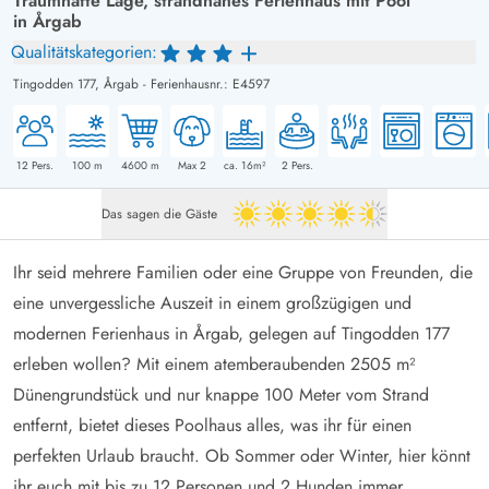
Traumhafte Lage, strandnahes Ferienhaus mit Pool
in Årgab
Qualitätskategorien:
Tingodden 177,
Årgab
-
Ferienhausnr.: E4597
12
Pers.
100
m
4600
m
Max 2
ca. 16m²
2
Pers.
Das sagen die Gäste
4.5 von 5
Ihr seid mehrere Familien oder eine Gruppe von Freunden, die
eine unvergessliche Auszeit in einem großzügigen und
modernen
Ferienhaus in Årgab
, gelegen auf Tingodden 177
erleben wollen? Mit einem atemberaubenden 2505 m²
Dünengrundstück und nur knappe 100 Meter vom Strand
entfernt, bietet dieses Poolhaus alles, was ihr für einen
perfekten Urlaub braucht. Ob Sommer oder Winter, hier könnt
ihr euch mit bis zu
12 Personen
und 2 Hunden immer