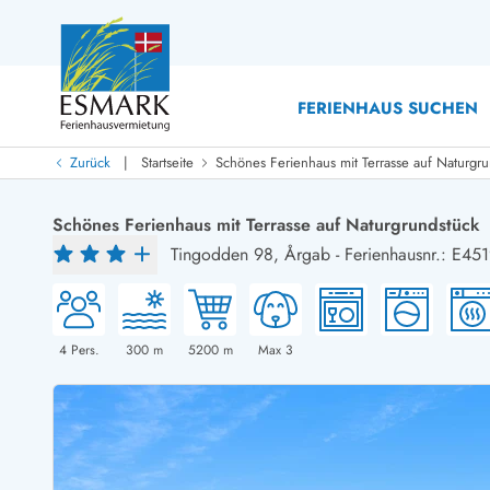
FERIENHAUS SUCHEN
|
Zurück
Startseite
Schönes Ferienhaus mit Terrasse auf Naturgr
Last Minute
Last Minute
Schönes Ferienhaus mit Terrasse auf Naturgrundstück
Neu bei uns!
Tingodden 98,
Årgab
-
Ferienhausnr.: E45
Neue Ferienhäuser bei ESMARK
Ferienhäuser mit Pool
Ferienhäuser
Neurenovierte Ferienhäuser
Ferienh
Ferienhäuser mit Endreinigung inklusive
Ferienhä
Ferienhäuser dicht am Strand
Ferienhä
4
Pers.
300
m
5200
m
Max 3
Ferienhäuser mit Internet
Ferienhä
Ferienhäuser neu gebaut
Ferienh
Ferienhäuser mit Sauna
Ferienhä
Ferienhäuser Nicht-Raucher
Luxus Fe
Ferienhäuser mit Aussicht
Ferienh