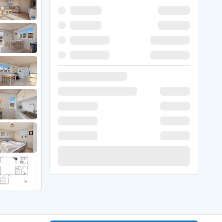
 Winter
er Weihnachten
r Silvester
 Nymindegab
ömö
 Ringköbing Fjord
ndervig
odbjerge
 Thorsminde
erso Klit
ers Strand
ster Husby