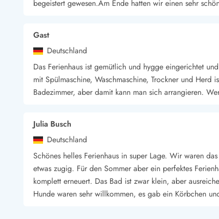
begeistert gewesen.Am Ende hatten wir einen sehr schön
Wandern in Dänemark
Wasserski in Dänemark
Segeln in Dänemark
Gast
Kultur in Dänemark
Deutschland
Historische Museen
Das Ferienhaus ist gemütlich und hygge eingerichtet und
Sehenswürdigkeiten
mit Spülmaschine, Waschmaschine, Trockner und Herd ist
Kunstmuseen
Kunsthandwerk und Galerien
Badezimmer, aber damit kann man sich arrangieren. Wer E
Essen und Trinken
Einkaufen und Shopping
Julia Busch
Weihnachten in Dänemark
Heiraten in Dänemark
Deutschland
Wikinger in Dänemark
Schönes helles Ferienhaus in super Lage. Wir waren das 
Hygge
etwas zugig. Für den Sommer aber ein perfektes Ferienha
Pyt
komplett erneuert. Das Bad ist zwar klein, aber ausreic
Hunde waren sehr willkommen, es gab ein Körbchen un