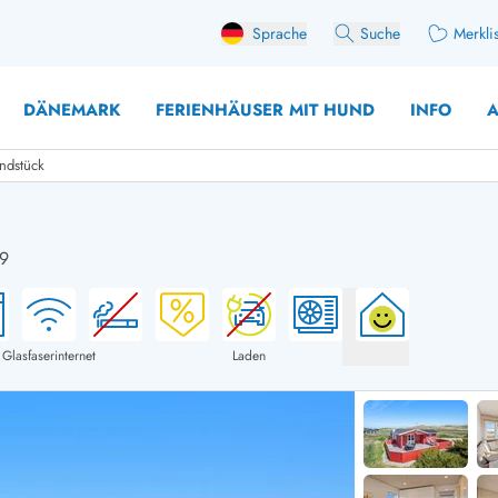
Sprache
Suche
Merkli
DÄNEMARK
FERIENHÄUSER MIT HUND
INFO
A
undstück
19
 mit Hund
äuser mit Sonntagswechsel
Ferienhaus für 
user für Angler
Ferienhaus für 
user mit Aktivitätsraum
Ferienhaus für 
Glasfaserinternet
Laden
user mit Ladestation (E-Auto)
Ferienhaus für 
äuser mit Kaminofen
Ferienhaus für 
user mit Kindern
Ferienhäuser im 
rienhäuser
Ferienhäuser i
äuser mit Nebensaionrabatt
Ferienhäuser im 