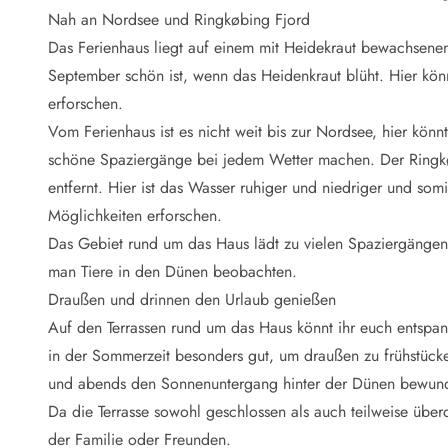
Naturschutz
Nah an Nordsee und Ringkøbing Fjord
Webcam Dänemark
Das Ferienhaus liegt auf einem mit Heidekraut bewachsene
Ferienhauskatalog
Fotowettbewerb
September schön ist, wenn das Heidenkraut blüht. Hier kön
Karte
erforschen.
Vorteile bei uns
Vom Ferienhaus ist es nicht weit bis zur Nordsee, hier kö
Reisecurity
schöne Spaziergänge bei jedem Wetter machen. Der Ringkøbin
Esmark KidsVIP
entfernt. Hier ist das Wasser ruhiger und niedriger und somi
Esmark VIP - Partnervorteile und Rabatte
Möglichkeiten erforschen.
Preisgarantie
Keine Kaution
Das Gebiet rund um das Haus lädt zu vielen Spaziergänge
Gästebewertungen
man Tiere in den Dünen beobachten.
Gratis WLAN
Draußen und drinnen den Urlaub genießen
Rabatt
Auf den Terrassen rund um das Haus könnt ihr euch entspan
We love people
in der Sommerzeit besonders gut, um draußen zu frühstücke
und abends den Sonnenuntergang hinter der Dünen bewun
Freizeit
Esmark VIP Partnervorteile
Da die Terrasse sowohl geschlossen als auch teilweise überda
Esmark KidsVIP
der Familie oder Freunden.