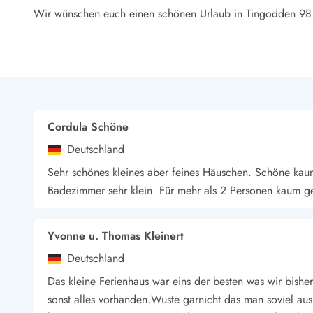
LEGOLAND® Rabatt
Wir wünschen euch einen schönen Urlaub in Tingodden 98
Urlaub mit Kindern
Urlaub mit Hund
Urlaub am Strand
Urlaub in der Natur
Finde Bernstein am Strand
Indoorspielländer in Dänemark
Zoos und Tierparks in Dänemark
Cordula Schöne
Freizeitparks in Dänemark
Deutschland
Sport
Sehr schönes kleines aber feines Häuschen. Schöne kau
Angeln in Dänemark
Badezimmer sehr klein. Für mehr als 2 Personen kaum g
Bowling in Dänemark
Minigolf spielen in Dänemark
Schwimmhallen und Badeländer
Yvonne u. Thomas Kleinert
Golfen in Dänemark
Deutschland
Fitnesscenter in Dänemark
Fahrradfahren in Dänemark
Das kleine Ferienhaus war eins der besten was wir bishe
Reiten in Dänemark
sonst alles vorhanden.Wuste garnicht das man soviel aus
Surfen in Dänemark