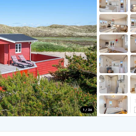
aus für 2 Personen
Ferienhäuser im
aus für 4 Personen
Ferienhäuser üb
aus für 6 Personen
Ferienhäuser übe
ande
Ferienhäuser Sondervig
äuser Ho
Ferienhäuser in
äuser Houstrup
Ferienhäuser R
äuser Houvig
Ferienhäuser am
user auf Holmsland Klit
Ferienhäuser So
äuser in Holmsland
Ferienhäuser Sk
äuser Hvide Sande
Ferienhäuser in
äuser Jegum
Ferienhäuser Ved
äuser Klegod
Ferienhäuser Vej
äuser Lodbjerg Hede
Ferienhäuser Ve
user Nr. Lyngvig
1 / 24
e bei uns