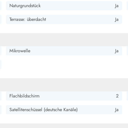
Naturgrundstück
Ja
Terrasse: überdacht
Ja
r schönen Umgebung. Einkaufen und Strand sind nicht weit.
Mikrowelle
Ja
ingerichtet. In der Küche ist fast mehr als ausreichend bestückt.
en Vögel machen das Naturfeeling perfekt. Für jedes Wetter ist
 Tischen sind ebenfalls vorhanden. Einziges Makel, das
Flachbildschirm
2
Satellitenschüssel (deutsche Kanäle)
Ja