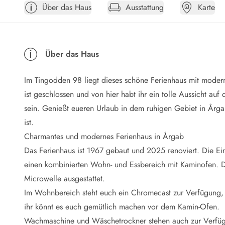
Über das Haus
Ausstattung
Karte
Öffnungszeiten
Anreise
Abreise
Ferienhaus ABC
Über das Haus
Häufige Fragen zur Buchung
Nebenkosten (Strom, Wasser usw...)
Im Tingodden 98 liegt dieses schöne Ferienhaus mit modern
Verleihservice
Reisescheckliste
ist geschlossen und von hier habt ihr ein tolle Aussicht au
Endreinigung
sein. Genießt eueren Urlaub in dem ruhigen Gebiet in Årg
Gutschein
ist.
Frühbucher
Charmantes und modernes Ferienhaus in Årgab
Mietbedingungen
Das Ferienhaus ist 1967 gebaut und 2025 renoviert. Die E
Info
einen kombinierten Wohn- und Essbereich mit Kaminofen. Di
Reiseführer Dänemark
Tipps für Urlaub in Dänemark
Microwelle ausgestattet.
Wetter in Dänemark
Im Wohnbereich steht euch ein Chromecast zur Verfügung, 
Saisonzeiten
ihr könnt es euch gemütlich machen vor dem Kamin-Ofen.
Badesicherheit im Meer
Wachmaschine und Wäschetrockner stehen auch zur Verfü