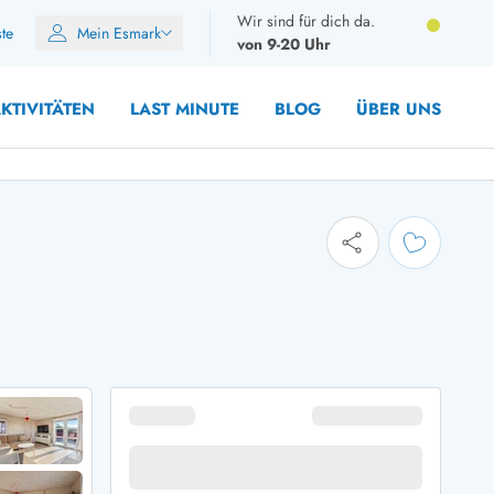
Wir sind für dich da.
ste
Mein Esmark
von 9-20 Uhr
KTIVITÄTEN
LAST MINUTE
BLOG
ÜBER UNS
8 Personen
10 Personen
12 Personen
14 Personen
Gruppen
Frühjahr
m Sommer
Herbst