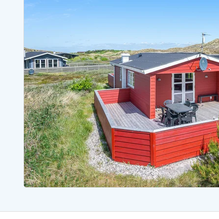
Ferienhäuser mit Whirlpool
Ferienh
Ferienhäuser mit Freitagswechsel
Ferienh
Ferienhäuser mit Samstagswechsel
Ferienh
Ferienhäuser Bjerregard
Ferienhäuser Blavand
Ferienhäuser Hvide S
Ferienhäuser Argab
Ferienh
Ferienhäuser in Arrild
Ferienh
Ferienhäuser Bjerregard
Ferienh
Ferienhäuser Blavand
Ferienhä
Ferienhäuser Bork Havn
Ferienh
Ferienhäuser Fjand
Ferienh
Ferienhäuser Fanö
Ferienh
Ferienhäuser Graerup Strand
Ferienh
Ferienhäuser Haurvig
Ferienh
Ferienhäuser Henne Strand
Ferienhä
Esmark Reisecurity
Esmark KidsVIP
Esmark VIP Partnervorteile
Vorteil
Praktische Informationen