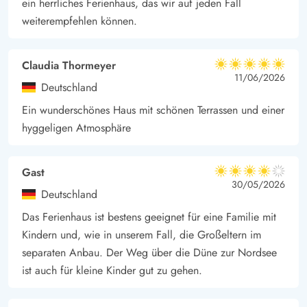
ein herrliches Ferienhaus, das wir auf jeden Fall
weiterempfehlen können.
Claudia Thormeyer
5 von 5
5 von 5
5 out of 5
11/06/2026
Deutschland
Ein wunderschönes Haus mit schönen Terrassen und einer
hyggeligen Atmosphäre
Gast
4 von 5
4 von 5
4 out of 5
30/05/2026
Deutschland
Das Ferienhaus ist bestens geeignet für eine Familie mit
Kindern und, wie in unserem Fall, die Großeltern im
separaten Anbau. Der Weg über die Düne zur Nordsee
ist auch für kleine Kinder gut zu gehen.