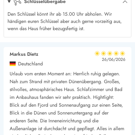
Schlüsselübergabe
Badezimmer mit Whirlpool und Sauna, sowie auch eine kleine
Gästetoilette. Im hübschen Anbau gibt es noch einen
Den Schlüssel könnt ihr ab 15.00 Uhr abholen. Wir
Doppelzimmer und ein Badezimmer mit Fußbodenheizung.
händigen euren Schlüssel aber auch gerne vorzeitig aus,
Somit bietet das Haus Platz für insgesamt 8 Personen.
wenn das Haus früher bezugsfertig ist.
Der zentrale Wohnbereich ist hübsch eingerichtet mit guten
und komfortablen Möbeln, Holzofen und Flachbildschirm-TV.
Es gibt Holzfußböden überall im Haus. Die Küche ist bestens
Markus Dietz
5 von 5
5 von 5
5 out of 5
26/06/2026
ausgestattet mit u. a. Geschirrspüler und ist mit dem Ess- und
Deutschland
Wohnzimmer offen verbunden. Egal ob Ihr euch im Essbereich
Urlaub vom ersten Moment an: Herrlich ruhig gelegen.
befindet oder euch im Sofa erholt, könnt Ihr die schöne
Nah zum Strand mit privaten Dünenübergang. Großes,
Aussicht auf die Natur genießen.
stilvolles, atmosphärisches Haus. Schlafzimmer und Bad
im Anbauhaus fanden wir sehr praktisch. Hightlight:
Blick auf den Fjord und Sonnenaufgang zur einen Seite,
Blick in die Dünen und Sonnenuntergang auf der
anderen Seite. Die Inneneinrichtung und die
Außenanlage ist durchdacht und gepflegt. Alles in allem