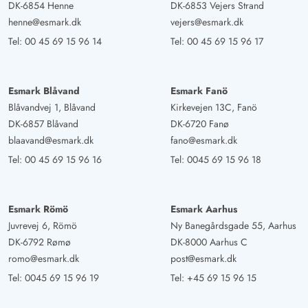
DK-6854 Henne
DK-6853 Vejers Strand
henne@esmark.dk
vejers@esmark.dk
Tel:
00 45 69 15 96 14
Tel:
00 45 69 15 96 17
Esmark Blåvand
Esmark Fanö
Blåvandvej 1, Blåvand
Kirkevejen 13C, Fanö
DK-6857 Blåvand
DK-6720 Fanø
blaavand@esmark.dk
fano@esmark.dk
Tel:
00 45 69 15 96 16
Tel:
0045 69 15 96 18
Esmark Römö
Esmark Aarhus
Juvrevej 6, Römö
Ny Banegårdsgade 55, Aarhus
DK-6792 Rømø
DK-8000 Aarhus C
romo@esmark.dk
post@esmark.dk
Tel:
0045 69 15 96 19
Tel:
+45 69 15 96 15