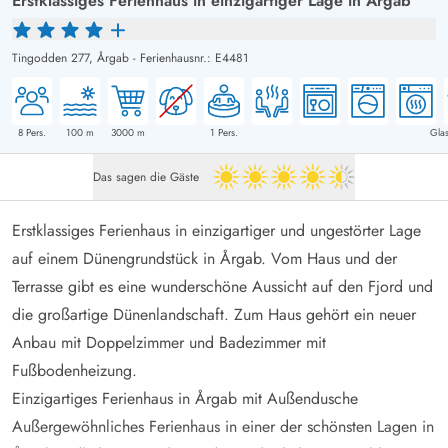
Erstklassiges Ferienhaus in einzigartiger Lage in Årgab
Tingodden 277,
Årgab
-
Ferienhausnr.: E4481
8
Pers.
100
m
3000
m
1
Pers.
Glas
Das sagen die Gäste
4.5 von 5
Erstklassiges Ferienhaus in einzigartiger und ungestörter Lage
auf einem Dünengrundstück in Årgab. Vom Haus und der
Terrasse gibt es eine wunderschöne Aussicht auf den Fjord und
die großartige Dünenlandschaft. Zum Haus gehört ein neuer
Anbau mit Doppelzimmer und Badezimmer mit
Fußbodenheizung.
Einzigartiges Ferienhaus in Årgab mit Außendusche
Außergewöhnliches Ferienhaus in einer der schönsten Lagen in