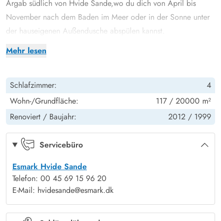
Årgab
südlich von
Hvide Sande
,wo du dich von April bis
November nach dem Baden im Meer oder in der Sonne unter
der hauseigenen Außendusche abspülen kannst.
Das Ferienhaus ist hoch gelegen auf einer Düne mit
Mehr lesen
hervorragender Aussicht, aber ist gleichzeitig völlig ungestört.
Die Ostterrasse ist meistens sehr windgeschützt und Ihr habt
Schlafzimmer:
4
hier einen prachtvollen Blick auf den Ringkøbing Fjord. Auf
der teilweise überdachten und natürlich abgeschirmten
Wohn-/Grundfläche:
117 / 20000 m²
Westterrasse sitzt Ihr direkt an der Düne und mitten in der
Renoviert /
Baujahr:
2012 /
1999
hübschen Landschaft.
Helles und einladendes Ferienhaus
Servicebüro
Das hübsche und geräumige Ferienhaus ist hell und einladend
Esmark Hvide Sande
eingerichtet und es gibt einen tollen Lichteinfall durch die
Telefon: 00 45 69 15 96 20
großen Glasflächen Richtung Osten und Westen sowie auch
E-Mail: hvidesande@esmark.dk
durch die Oberlichtfenster im Wohnzimmer.
Im Haupthaus gibt es 3 schöne Schlafzimmer, ein großes