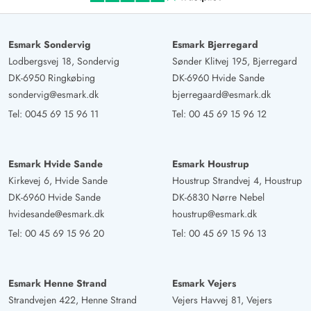
Deutschland
Gut ausgestattet Haus in traumhafter Lage.
Esmark Sondervig
Esmark Bjerregard
Lodbergsvej 18, Sondervig
Sønder Klitvej 195, Bjerregard
Gast
5 von 5
DK-6950 Ringkøbing
DK-6960 Hvide Sande
5 von 5
5 out of 5
16/09/2024
Deutschland
sondervig@esmark.dk
bjerregaard@esmark.dk
Tel:
0045 69 15 96 11
Tel:
00 45 69 15 96 12
Ein gemütliches Ferienhaus, in dem man sich inmitten
der Dünen sehr geborgen fühlen kann. Es ist schlicht
eingerichtet hat aber alles, was man für einen
Esmark Hvide Sande
Esmark Houstrup
erholsamen Urlaub am Meer braucht. Besonders
Kirkevej 6, Hvide Sande
Houstrup Strandvej 4, Houstrup
angenehm ist der separate Anbau für zwei Personen, die
DK-6960 Hvide Sande
DK-6830 Nørre Nebel
warme Außendusche und genügend Platz im Schuppen
hvidesande@esmark.dk
houstrup@esmark.dk
für Fahrräder.
Tel:
00 45 69 15 96 20
Tel:
00 45 69 15 96 13
Esmark Henne Strand
Esmark Vejers
Strandvejen 422, Henne Strand
Vejers Havvej 81, Vejers