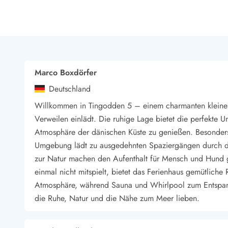
LEGOLAND® Rabatt
Urlaub mit Kindern
Urlaub mit Hund
Urlaub am Strand
Urlaub in der Natur
Finde Bernstein am Strand
Marco Boxdörfer
Indoorspielländer in Dänemark
Deutschland
Zoos und Tierparks in Dänemark
Freizeitparks in Dänemark
Willkommen in Tingodden 5 – einem charmanten kleinen
Sport
Verweilen einlädt. Die ruhige Lage bietet die perfekte
Angeln in Dänemark
Atmosphäre der dänischen Küste zu genießen. Besonders
Bowling in Dänemark
Umgebung lädt zu ausgedehnten Spaziergängen durch d
Minigolf spielen in Dänemark
zur Natur machen den Aufenthalt für Mensch und Hund 
Schwimmhallen und Badeländer
einmal nicht mitspielt, bietet das Ferienhaus gemütlich
Golfen in Dänemark
Atmosphäre, während Sauna und Whirlpool zum Entspann
Fitnesscenter in Dänemark
die Ruhe, Natur und die Nähe zum Meer lieben.
Fahrradfahren in Dänemark
Reiten in Dänemark
Surfen in Dänemark