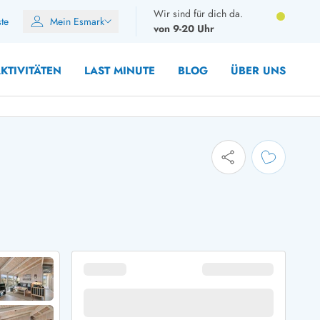
Wir sind für dich da.
ste
Mein Esmark
von 9-20 Uhr
KTIVITÄTEN
LAST MINUTE
BLOG
ÜBER UNS
8 Personen
10 Personen
12 Personen
14 Personen
Gruppen
Frühjahr
m Sommer
Herbst