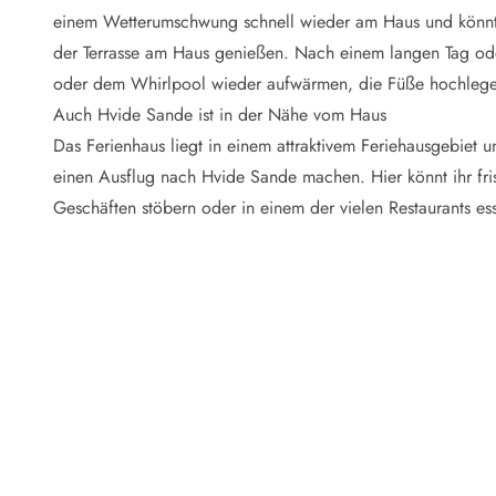
Naturschutz
einem Wetterumschwung schnell wieder am Haus und könnt d
Webcam Dänemark
der Terrasse am Haus genießen. Nach einem langen Tag od
Ferienhauskatalog
Fotowettbewerb
oder dem Whirlpool wieder aufwärmen, die Füße hochlegen
Karte
Auch Hvide Sande ist in der Nähe vom Haus
Vorteile bei uns
Das Ferienhaus liegt in einem attraktivem Feriehausgebiet und
Reisecurity
einen Ausflug nach Hvide Sande machen. Hier könnt ihr fr
Esmark KidsVIP
Geschäften stöbern oder in einem der vielen Restaurants es
Esmark VIP - Partnervorteile und Rabatte
Preisgarantie
Keine Kaution
Gästebewertungen
Gratis WLAN
Rabatt
We love people
Freizeit
Esmark VIP Partnervorteile
Esmark KidsVIP