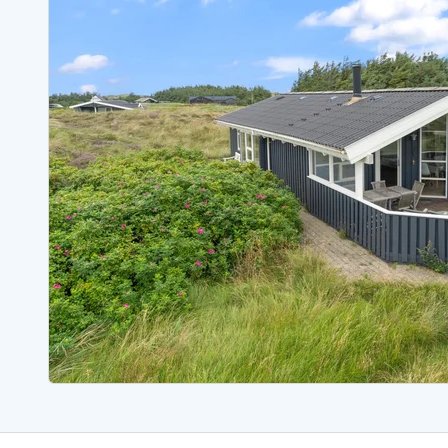
Ferienhäuser mit Whirlpool
Ferienh
Ferienhäuser mit Freitagswechsel
Ferienh
Ferienhäuser mit Samstagswechsel
Ferienh
Ferienhäuser Bjerregard
Ferienhäuser Blavand
Ferienhäuser Hvide S
Ferienhäuser Argab
Ferienh
Ferienhäuser in Arrild
Ferienh
Ferienhäuser Bjerregard
Ferienh
Ferienhäuser Blavand
Ferienhä
Ferienhäuser Bork Havn
Ferienh
Ferienhäuser Fjand
Ferienh
Ferienhäuser Fanö
Ferienh
Ferienhäuser Graerup Strand
Ferienh
Ferienhäuser Haurvig
Ferienh
Ferienhäuser Henne Strand
Ferienhä
Esmark Reisecurity
Esmark KidsVIP
Esmark VIP Partnervorteile
Vorteil
Praktische Informationen