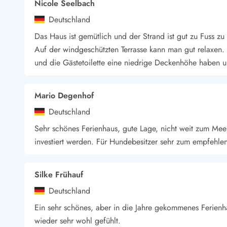
Nicole Seelbach
Wandern in Dänemark
Deutschland
Wasserski in Dänemark
Segeln in Dänemark
Das Haus ist gemütlich und der Strand ist gut zu Fuss zu
Kultur in Dänemark
Auf der windgeschützten Terrasse kann man gut relaxen. 
Historische Museen
und die Gästetoilette eine niedrige Deckenhöhe haben u
Sehenswürdigkeiten
Kunstmuseen
Kunsthandwerk und Galerien
Mario Degenhof
Essen und Trinken
Deutschland
Einkaufen und Shopping
Sehr schönes Ferienhaus, gute Lage, nicht weit zum Meer,
Weihnachten in Dänemark
investiert werden. Für Hundebesitzer sehr zum empfehle
Heiraten in Dänemark
Wikinger in Dänemark
Hygge
Silke Frühauf
Pyt
Deutschland
Ein sehr schönes, aber in die Jahre gekommenes Ferienh
wieder sehr wohl gefühlt.