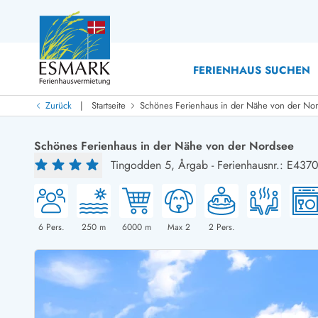
FERIENHAUS SUCHEN
|
Zurück
Startseite
Schönes Ferienhaus in der Nähe von der No
Last Minute
Last Minute
Schönes Ferienhaus in der Nähe von der Nordsee
Neu bei uns!
Tingodden 5,
Årgab
-
Ferienhausnr.: E437
Neue Ferienhäuser bei ESMARK
Ferienhäuser mit Pool
Ferienhäuser
Neurenovierte Ferienhäuser
Ferienh
Ferienhäuser mit Endreinigung inklusive
Ferienhä
Ferienhäuser dicht am Strand
Ferienhä
6
Pers.
250
m
6000
m
Max 2
2
Pers.
Ferienhäuser mit Internet
Ferienhä
Ferienhäuser neu gebaut
Ferienh
Ferienhäuser mit Sauna
Ferienhä
Ferienhäuser Nicht-Raucher
Luxus Fe
Ferienhäuser mit Aussicht
Ferienh