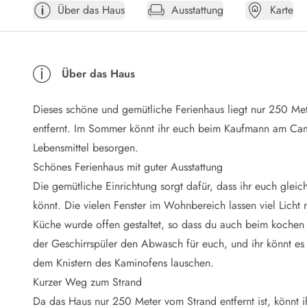
Über das Haus
Ausstattung
Karte
Öffnungszeiten
Anreise
Abreise
Ferienhaus ABC
Über das Haus
Häufige Fragen zur Buchung
Nebenkosten (Strom, Wasser usw...)
Dieses schöne und gemütliche Ferienhaus liegt nur 250 M
Verleihservice
Reisescheckliste
entfernt. Im Sommer könnt ihr euch beim Kaufmann am Camp
Endreinigung
Lebensmittel besorgen.
Gutschein
Schönes Ferienhaus mit guter Ausstattung
Frühbucher
Die gemütliche Einrichtung sorgt dafür, dass ihr euch glei
Mietbedingungen
könnt. Die vielen Fenster im Wohnbereich lassen viel Licht
Info
Küche wurde offen gestaltet, so dass du auch beim kochen
Reiseführer Dänemark
Tipps für Urlaub in Dänemark
der Geschirrspüler den Abwasch für euch, und ihr könnt e
Wetter in Dänemark
dem Knistern des Kaminofens lauschen.
Saisonzeiten
Kurzer Weg zum Strand
Badesicherheit im Meer
Da das Haus nur 250 Meter vom Strand entfernt ist, könnt ih