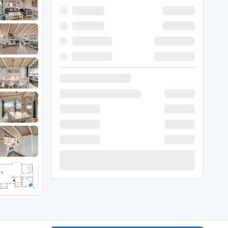
 Winter
er Weihnachten
r Silvester
 Nymindegab
ömö
 Ringköbing Fjord
ndervig
odbjerge
 Thorsminde
erso Klit
ers Strand
ster Husby