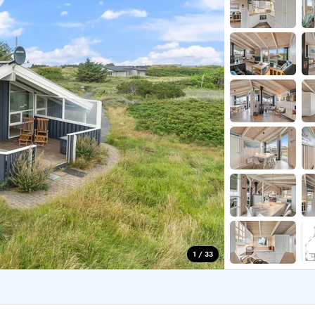
aus für 2 Personen
Ferienhäuser im
aus für 4 Personen
Ferienhäuser üb
aus für 6 Personen
Ferienhäuser übe
ande
Ferienhäuser Sondervig
äuser Ho
Ferienhäuser in
äuser Houstrup
Ferienhäuser R
äuser Houvig
Ferienhäuser am
user auf Holmsland Klit
Ferienhäuser So
äuser in Holmsland
Ferienhäuser Sk
äuser Hvide Sande
Ferienhäuser in
äuser Jegum
Ferienhäuser Ved
äuser Klegod
Ferienhäuser Vej
äuser Lodbjerg Hede
Ferienhäuser Ve
user Nr. Lyngvig
1 / 33
e bei uns