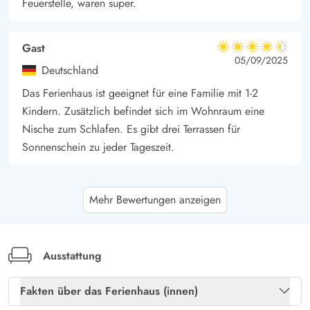
Feuerstelle, waren super.
Gast
4.5 von 5
4.5 von 5
4.5 out of 5
05/09/2025
Deutschland
Das Ferienhaus ist geeignet für eine Familie mit 1-2
Kindern. Zusätzlich befindet sich im Wohnraum eine
Nische zum Schlafen. Es gibt drei Terrassen für
Sonnenschein zu jeder Tageszeit.
Gast
5 von 5
Mehr Bewertungen anzeigen
5 von 5
5 out of 5
14/07/2025
Deutschland
Kleines Ferienhaus, welches ein bisschen versteckt liegt.
Es hat alles was man sich zur Erholung wünscht...seien
Ausstattung
es Sonnenliegen oder ein Grillplatz. Die
Fakten über das Ferienhaus (innen)
Inneneinrichtung ist funktionell und völlig ausreichend