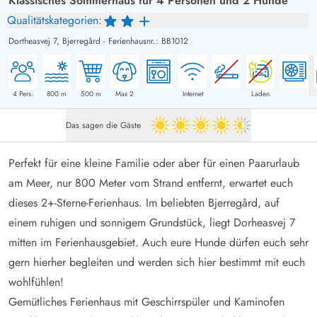
Klassisches Sommerhaus für 4 Personen und 2 Hunde
Qualitätskategorien:
Dortheasvej 7,
Bjerregård
-
Ferienhausnr.: BB1012
4
Pers.
800
m
500
m
Max 2
Internet
Laden
Das sagen die Gäste
4.5 von 5
Perfekt für eine kleine Familie oder aber für einen Paarurlaub
am Meer, nur 800 Meter vom Strand entfernt, erwartet euch
dieses 2+-Sterne-Ferienhaus. Im beliebten Bjerregård, auf
einem ruhigen und sonnigem Grundstück, liegt Dorheasvej 7
mitten im Ferienhausgebiet. Auch eure Hunde dürfen euch sehr
gern hierher begleiten und werden sich hier bestimmt mit euch
wohlfühlen!
Gemütliches Ferienhaus mit Geschirrspüler und Kaminofen