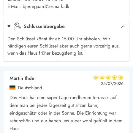
geschützte Holzterrasse. An sonnigen Tagen könnt ihr hier
E-Mail: bjerregaard@esmark.dk
sogar draußen essen und es euch gutgehen lassen. Wer Lust
hat, schmeißt Abends den Grill an und genießt die
Schlüsselübergabe
Sonnenstrahlen, bevor die Sonne farbenfroh am Horizont
verschwindet.
Den Schlüssel könnt ihr ab 15.00 Uhr abholen. Wir
Als abendliches Ritual könntet ihr aber auch einfach in einigen
händigen euren Schlüssel aber auch gerne vorzeitig aus,
Minuten bis zum 800 Meter entfernten Strand wandern und
wenn das Haus früher bezugsfertig ist.
das Spektakel - Sonnenuntergang am Meer - live erleben. Oder
ihr nutzt die Zeit für eine Runde Krolf - bei diesem Ferienhaus
habt ihr eure eigene Krolf-Bahn, die zum gemeinsamen Spielen
Martin Ihde
5 von 5
5 von 5
5 out of 5
25/07/2026
einlädt.
Deutschland
Die nächste Einkaufsmöglichkeit befindet sich auch nur einige
Das Haus hat eine super Lage rundherum Terrasse, auf
Minuten entfernt und ist gut zu Fuß oder aber auch per Fahrrad
dem man bei jeder Tageszeit gut sitzen kann,
zu erreichen. Überhaupt laden schöne Wander- und
eindgeschützt oder in der Sonne. Die Einrichtung war
Fahrradwege im Gebiet zu Erkundungstouren ein. Nehmt euren
sehr schön und eur haben uns super wohl gefühlt in dem
Lieblingsmensch und die Hunde und erforscht die schöne
Haus.