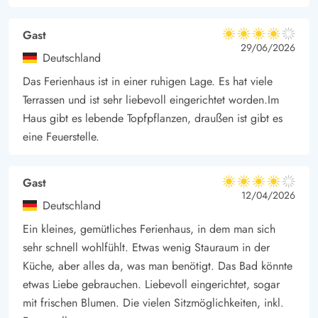
Natur der Westküste. Mit einem Ferienhaus in Bjerregård wohnt
ihr auf Holmsland Klit - zwischen Meer und dem Ringkøbing
Gast
4 von 5
Fjord inmitten von Heidegebieten und hohen Dünen.
4 von 5
4 out of 5
29/06/2026
Deutschland
Das Ferienhaus ist in einer ruhigen Lage. Es hat viele
Terrassen und ist sehr liebevoll eingerichtet worden.Im
Haus gibt es lebende Topfpflanzen, draußen ist gibt es
eine Feuerstelle.
Gast
4 von 5
4 von 5
4 out of 5
12/04/2026
Deutschland
Ein kleines, gemütliches Ferienhaus, in dem man sich
sehr schnell wohlfühlt. Etwas wenig Stauraum in der
Küche, aber alles da, was man benötigt. Das Bad könnte
etwas Liebe gebrauchen. Liebevoll eingerichtet, sogar
mit frischen Blumen. Die vielen Sitzmöglichkeiten, inkl.