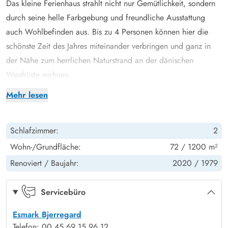
Das kleine Ferienhaus strahlt nicht nur Gemütlichkeit, sondern
durch seine helle Farbgebung und freundliche Ausstattung
auch Wohlbefinden aus. Bis zu 4 Personen können hier die
schönste Zeit des Jahres miteinander verbringen und ganz in
der Nähe zum herrlichen Naturstrand an der dänischen
Westküste wohnen.
Ein Kaminofen sorgt gerade an kühleren Tagen für kuschelige
Mehr lesen
Temperaturen und dann fällt es gar nicht schwer, die Beine
hochzulegen und sei der Tag auch noch so grau - hier kommt
Schlafzimmer:
2
keine schlechte Stimmung, sondern eher Entspannung auf.
Nehmt doch mal wieder ein gutes Buch zur Hand oder gönnt
Wohn-/Grundfläche:
72 / 1200 m²
euch ein Nickerchen am Nachmittag. Dank der
Renoviert /
Baujahr:
2020 /
1979
Internetverbindung im Haus, könnt ihr mit Freunden in Kontakt
bleiben und am Geschehen in der Welt teilhaben.
Servicebüro
Überdachte und wettergeschützte Terrasse mit Grill
Esmark Bjerregard
Direkt aus dem Wohnzimmer betretet ihr die überdachte und
Telefon: 00 45 69 15 96 12