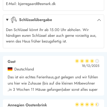
E-Mail: bjerregaard@esmark.dk
Schlüsselübergabe
Den Schlüssel könnt ihr ab 15.00 Uhr abholen. Wir
händigen euren Schlüssel aber auch gerne vorzeitig aus,
wenn das Haus früher bezugsfertig ist.
Gast
4 von 5
4 von 5
4 out of 5
18/12/2025
Deutschland
Das ist ein echtes Ferienhaus,gut gelegen und wir fühlen
uns hier wie Zuhause (bis auf die kleinen Mitbewohner
,in 3 Wochen 11 Mäuse gefangen)aber sonst alles super
Annegien Oostenbrink
4.5 von 5