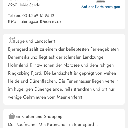
gut ausgestattetes Ferienhaus mit tollem Blick auf die
6960 Hvide Sande
Auf der Karte anzeigen
Dünen und die Heide. Wir haben uns sehr wohl gefühlt.
Telefon:
00 45 69 15 96 12
Mit kleineren Kindern würden wir das Haus nicht
E-Mail:
bjerregaard@esmark.dk
empfehlen, weil kein Grundstück zum Toben und Spielen
vorhanden ist.
Lage und Landschaft
Bjerregard
zählt zu einem der beliebtesten Feriengebieten
Dänemarks und liegt auf der schmalen Landzunge
Holmsland Klit zwischen der Nordsee und dem ruhigen
Ringkøbing Fjord. Die Landschaft ist geprägt von weiten
Heide und Dünenflächen. Die Ferienhäuser liegen verteilt
im hügeligen Dünengelände, teils strandnah und oft nur
wenige Gehminuten vom Meer entfernt.
Einkaufen und Shopping
Der Kaufmann "Min Købmand“ in Bjerregård ist