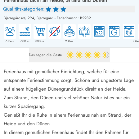
Ferienhaus dicht an Heide, Strand und Dünen
Qualitätskategorien:
Bjerregårdsvej 294,
Bjerregård
-
Ferienhausnr.: B2982
6
Pers.
600
m
800
m
2
Pers.
Glas
Das sagen die Gäste
4.5 von 5
Ferienhaus mit gemütlicher Einrichtung, welche für eine
entspannte Ferienstimmung sorgt. Schöne und ungestörte Lage
auf einem hügeligen Dünengrundstück direkt an der Heide.
Zum Strand, den Dünen und viel schöner Natur ist es nur ein
kurzer Spaziergang.
Genießt Ihr die Ruhe in einem Ferienhaus nah am Strand, der
Heide und den Dünen
In diesem gemütlichen Ferienhaus findet Ihr den Rahmen für