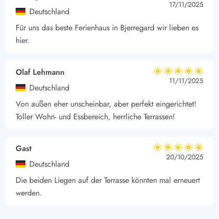
4.5 von 5
4.5 out of 5
17/11/2025
Deutschland
Für uns das beste Ferienhaus in Bjerregard wir lieben es
hier.
Olaf Lehmann
5 von 5
5 von 5
5 out of 5
11/11/2025
Deutschland
Von außen eher unscheinbar, aber perfekt eingerichtet!
Toller Wohn- und Essbereich, herrliche Terrassen!
Gast
5 von 5
5 von 5
5 out of 5
20/10/2025
Deutschland
Die beiden Liegen auf der Terrasse könnten mal erneuert
werden.