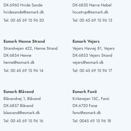
DK-6960 Hvide Sande
DK-6830 Nørre Nebel
hvidesande@esmark.dk
houstrup@esmark.dk
Tel:
00 45 69 15 96 20
Tel:
00 45 69 15 96 13
Esmark Henne Strand
Esmark Vejers
Strandvejen 422, Henne Strand
Vejers Havvej 81, Vejers
DK-6854 Henne
DK-6853 Vejers Strand
henne@esmark.dk
vejers@esmark.dk
Tel:
00 45 69 15 96 14
Tel:
00 45 69 15 96 17
Esmark Blåvand
Esmark Fanö
Blåvandvej 1, Blåvand
Kirkevejen 13C, Fanö
DK-6857 Blåvand
DK-6720 Fanø
blaavand@esmark.dk
fano@esmark.dk
Tel:
00 45 69 15 96 16
Tel:
0045 69 15 96 18