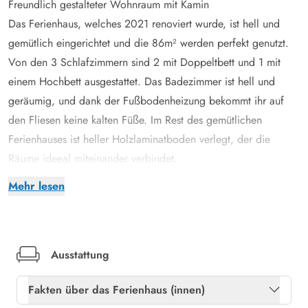
Freundlich gestalteter Wohnraum mit Kamin
Das Ferienhaus, welches 2021 renoviert wurde, ist hell und
gemütlich eingerichtet und die 86m² werden perfekt genutzt.
Von den 3 Schlafzimmern sind 2 mit Doppeltbett und 1 mit
einem Hochbett ausgestattet. Das Badezimmer ist hell und
geräumig, und dank der Fußbodenheizung bekommt ihr auf
den Fliesen keine kalten Füße. Im Rest des gemütlichen
Ferienhauses ist heller Holzlaminatboden verlegt, der die
Räume ideeal miteinander verbindet.
Von der komfortablen Sitzecke könnt ihr dem prickelnden
Mehr lesen
Feuer des Kamins lauschen und es euch mit dem
Lieblingsroman gemütlich machen. In der liebevoll dekorierten
Sofaecke findet jeder seinem Platz bei gemeinsamen
Filmabenden mit der ganzen Familie. Hier findet ihr 3 deutsche
Ausstattung
Kanäle.
Fakten über das Ferienhaus (innen)