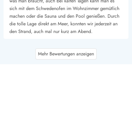
was man braucht, auch bei kalten Tagen kann man es
sich mit dem Schwedenofen im Wohnzimmer gemütlich
machen oder die Sauna und den Pool genießen. Durch
die tolle Lage direkt am Meer, konnten wir jederzeit an
den Strand, auch mal nur kurz am Abend.
Gast
5 von 5
Mehr Bewertungen anzeigen
5 von 5
5 out of 5
04/09/2025
Deutschland
Das Ferienhaus ist geräumig (wir sind zu zweit), hell,
freundlich sowie modern und zweckmäßig ausgestattet.
Sollte einmal etwas nicht da sein, kann man sich
vertrauensvoll an Esmark wenden. Umgeben ist das
Ferienhaus von einem hübschen Strandrosengarten.
Gast
5 von 5
5 von 5
5 out of 5
24/07/2025
Deutschland