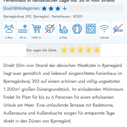
Ferienhaus in fantastischer Lage nur 50 m vom Strand
Qualitätskategorien:
Bjerregårdsvej 392,
Bjerregård
-
Ferienhausnr.: B2501
6
Pers.
50
m
1400
m
6
Pers.
Internet
Das sagen die Gäste
5 von 5
Direkt 50m vom Strand der dänischen Westküste in Bjerregård
liegt euer gemütlich und liebevoll eingerichtetes Ferienhaus im
Bjerregårdsvej 392 auf einem schönen und völlig ungestörten
1.200m² großen Dünengrundstück. Im einladenden Wohnraum
findet ihr Platz für bis zu 6 Personen für einen erholsamen
Urlaub am Meer. Eine umlaufende Terrasse mit Badetonne,
Außensauna und Außendusche sorgen für entspannte Tage
direkt in den Dünen von Bjerregård.