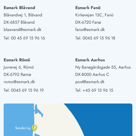
Esmark Blåvand
Esmark Fanö
Blåvandvej 1, Blåvand
Kirkevejen 13C, Fanö
DK-6857 Blåvand
DK-6720 Fanø
blaavand@esmark.dk
fano@esmark.dk
Tel:
00 45 69 15 96 16
Tel:
0045 69 15 96 18
Esmark Römö
Esmark Aarhus
Juvrevej 6, Römö
Ny Banegårdsgade 55, Aarhus
DK-6792 Rømø
DK-8000 Aarhus C
romo@esmark.dk
post@esmark.dk
Tel:
0045 69 15 96 19
Tel:
+45 69 15 96 15