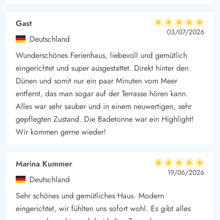
Gast
5 von 5
5 von 5
5 out of 5
03/07/2026
Deutschland
Wunderschönes Ferienhaus, liebevoll und gemütlich
eingerichtet und super ausgestattet. Direkt hinter den
Dünen und somit nur ein paar Minuten vom Meer
entfernt, das man sogar auf der Terrasse hören kann.
Alles war sehr sauber und in einem neuwertigen, sehr
gepflegten Zustand. Die Badetonne war ein Highlight!
Wir kommen gerne wieder!
Marina Kummer
5 von 5
5 von 5
5 out of 5
19/06/2026
Deutschland
Sehr schönes und gemütliches Haus. Modern
eingerichtet, wir fühlten uns sofort wohl. Es gibt alles