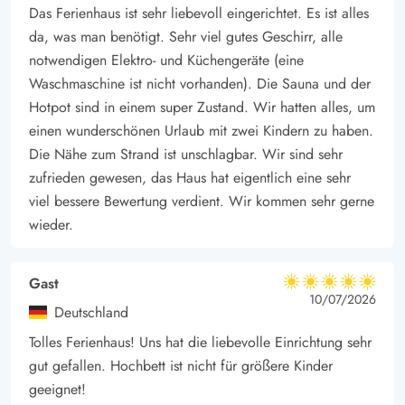
faszinierend.Die Dünenlandschaft und der Strand ist ideal für
Das Ferienhaus ist sehr liebevoll eingerichtet. Es ist alles
lange Wanderungen. Die farbintensiven Sonnenuntergänge
da, was man benötigt. Sehr viel gutes Geschirr, alle
könnt ihr vom 1. Parkett genießen.
notwendigen Elektro- und Küchengeräte (eine
Auf einer Entdeckungstour könnt ihr die Natur Westjütlands
Waschmaschine ist nicht vorhanden). Die Sauna und der
Hotpot sind in einem super Zustand. Wir hatten alles, um
hautnah erleben und die salzige, frische Luft genießen. Jeden
einen wunderschönen Urlaub mit zwei Kindern zu haben.
Tag zaubert der Wind hier ein neues Bild aus Dünen und
Die Nähe zum Strand ist unschlagbar. Wir sind sehr
Sandstrand.
zufrieden gewesen, das Haus hat eigentlich eine sehr
viel bessere Bewertung verdient. Wir kommen sehr gerne
Für kulinarischen Genuss empfiehlt sich ein Besuch in der
wieder.
kleinen Hafenstadt Hvide Sande, wo ihr frischzubereiteten
Fisch probieren oder bei einem leckeren Eis an der Schleuse
Gast
entlangschlendern könnt. Auf der anderen Seite in Richtung
5 von 5
5 von 5
5 out of 5
10/07/2026
Osten befindet sich der Ringköbing Fjord – ein Paradis für
Deutschland
Angler und Wassersportler.
Tolles Ferienhaus! Uns hat die liebevolle Einrichtung sehr
Die Lademöglichkeit für das Elektroauto ist eine Ladestation
gut gefallen. Hochbett ist nicht für größere Kinder
mit Typ 2 Stecker.
geeignet!