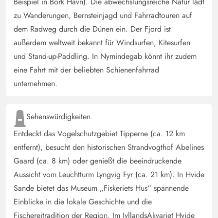
Beispiel in Bork Havn). Die abwechslungsreiche Natur lädt
zu Wanderungen, Bernsteinjagd und Fahrradtouren auf
dem Radweg durch die Dünen ein. Der Fjord ist
außerdem weltweit bekannt für Windsurfen, Kitesurfen
und Stand-up-Paddling. In Nymindegab könnt ihr zudem
eine Fahrt mit der beliebten Schienenfahrrad
unternehmen.
Sehenswürdigkeiten
Entdeckt das Vogelschutzgebiet Tipperne (ca. 12 km
entfernt), besucht den historischen Strandvogthof Abelines
Gaard (ca. 8 km) oder genießt die beeindruckende
Aussicht vom Leuchtturm Lyngvig Fyr (ca. 21 km). In Hvide
Sande bietet das Museum „Fiskeriets Hus“ spannende
Einblicke in die lokale Geschichte und die
Fischereitradition der Region. Im JyllandsAkvariet Hvide