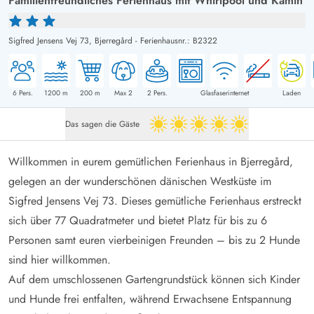
Familienfreundliches Ferienhaus mit Whirlpool und Kamin
Sigfred Jensens Vej 73,
Bjerregård
-
Ferienhausnr.: B2322
6
Pers.
1200
m
200
m
Max 2
2
Pers.
Glasfaserinternet
Laden
Das sagen die Gäste
5 von 5
Willkommen in eurem gemütlichen Ferienhaus in Bjerregård,
gelegen an der wunderschönen dänischen Westküste im
Sigfred Jensens Vej 73. Dieses gemütliche Ferienhaus erstreckt
sich über 77 Quadratmeter und bietet Platz für bis zu 6
Personen samt euren vierbeinigen Freunden – bis zu 2 Hunde
sind hier willkommen.
Auf dem umschlossenen Gartengrundstück können sich Kinder
und Hunde frei entfalten, während Erwachsene Entspannung