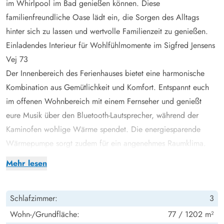
im Whirlpool im Bad genießen können. Diese
familienfreundliche Oase lädt ein, die Sorgen des Alltags
hinter sich zu lassen und wertvolle Familienzeit zu genießen.
Einladendes Interieur für Wohlfühlmomente im Sigfred Jensens
Vej 73
Der Innenbereich des Ferienhauses bietet eine harmonische
Kombination aus Gemütlichkeit und Komfort. Entspannt euch
im offenen Wohnbereich mit einem Fernseher und genießt
eure Musik über den Bluetooth-Lautsprecher, während der
Kaminofen wohlige Wärme spendet. Die energiesparende
Wärmepumpe sorgt zudem für ein angenehmes Raumklima.
In der gut ausgestatteten, offenen Küche findet ihr alles, was
Mehr lesen
das Herz begehrt: eine Spülmaschine, Mikrowelle, Kühl-
Gefrierkombi und einen Induktionsherd. Hier könnt ihr
Schlafzimmer:
3
gemeinsam leckere Mahlzeiten zubereiten, die ihr dann am
Esstisch zusammen genießen könnt. Danach könnt ihr einen
Wohn-/Grundfläche:
77 / 1202 m²