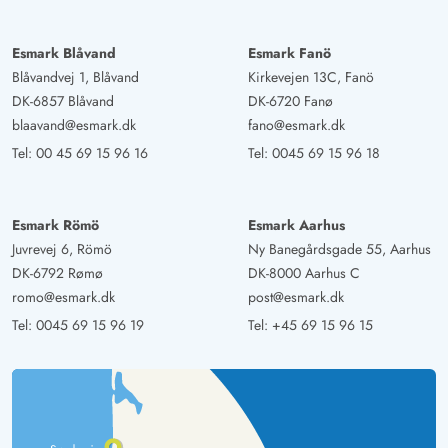
Esmark Blåvand
Esmark Fanö
Blåvandvej 1, Blåvand
Kirkevejen 13C, Fanö
DK-6857 Blåvand
DK-6720 Fanø
blaavand@esmark.dk
fano@esmark.dk
Tel:
00 45 69 15 96 16
Tel:
0045 69 15 96 18
Esmark Römö
Esmark Aarhus
Juvrevej 6, Römö
Ny Banegårdsgade 55, Aarhus
DK-6792 Rømø
DK-8000 Aarhus C
romo@esmark.dk
post@esmark.dk
Tel:
0045 69 15 96 19
Tel:
+45 69 15 96 15