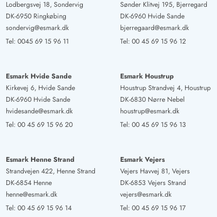
Lodbergsvej 18, Sondervig
Sønder Klitvej 195, Bjerregard
DK-6950 Ringkøbing
DK-6960 Hvide Sande
sondervig@esmark.dk
bjerregaard@esmark.dk
Tel:
0045 69 15 96 11
Tel:
00 45 69 15 96 12
Esmark Hvide Sande
Esmark Houstrup
Kirkevej 6, Hvide Sande
Houstrup Strandvej 4, Houstrup
DK-6960 Hvide Sande
DK-6830 Nørre Nebel
hvidesande@esmark.dk
houstrup@esmark.dk
Tel:
00 45 69 15 96 20
Tel:
00 45 69 15 96 13
Esmark Henne Strand
Esmark Vejers
Strandvejen 422, Henne Strand
Vejers Havvej 81, Vejers
DK-6854 Henne
DK-6853 Vejers Strand
henne@esmark.dk
vejers@esmark.dk
Tel:
00 45 69 15 96 14
Tel:
00 45 69 15 96 17