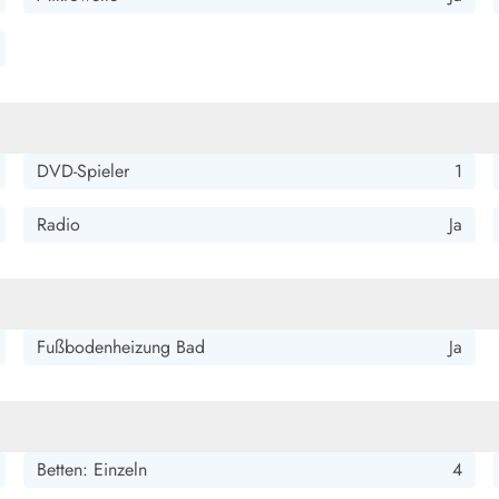
s, was man braucht. Liegt in wirklich guter Entfernung sowohl
DVD-Spieler
1
antastische Terrassen, um Sonne und Schatten zu genießen. Die
ch die Ruhe genießen kann.
Radio
Ja
Fußbodenheizung Bad
Ja
Anfangs gag es Probleme mit dem W-lan.Es musste ein Techniker
ignet.
Betten: Einzeln
4