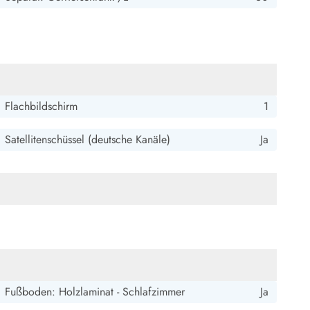
4.5 von 5
4.5 von 5
4.5 out of 5
11/07/2025
Flachbildschirm
1
Satellitenschüssel (deutsche Kanäle)
Ja
3.5 von 5
3.5 von 5
3.5 out of 5
09/06/2025
Fußboden: Holzlaminat - Schlafzimmer
Ja
4.5 von 5
4.5 von 5
4.5 out of 5
26/10/2024