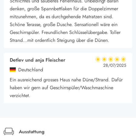
Schlichtes und sauberes Ferienhaus. Unbedingt daran
denken, große Spannbettlaken für die Doppelzimmer
mitzunehmen, da es durchgehende Matratzen sind.
Schöne Terasse, große Dusche. Sensationell wäre ein
Geschirrspüler. Freundlichen Schlüsselübergabe. Toller
Strand...mit ordentlich Steigung über die Dünen.
Detlev und anja Fleischer
5 von 5
5 von 5
5 out of 5
28/07/2025
Deutschland
Ein ausreichend grosses Haus nahe Düne/Strand. Dafür
haben wir gern auf Geschirrspüler/Waschmaschine
verzichtet.
Ausstattung