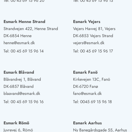
Tel:
00 45 69 15 96 20
Tel:
00 45 69 15 96 13
Esmark Henne Strand
Esmark Vejers
Strandvejen 422, Henne Strand
Vejers Havvej 81, Vejers
DK-6854 Henne
DK-6853 Vejers Strand
henne@esmark.dk
vejers@esmark.dk
Tel:
00 45 69 15 96 14
Tel:
00 45 69 15 96 17
Esmark Blåvand
Esmark Fanö
Blåvandvej 1, Blåvand
Kirkevejen 13C, Fanö
DK-6857 Blåvand
DK-6720 Fanø
blaavand@esmark.dk
fano@esmark.dk
Tel:
00 45 69 15 96 16
Tel:
0045 69 15 96 18
Esmark Römö
Esmark Aarhus
Juvrevej 6, Römö
Ny Banegårdsgade 55, Aarhus