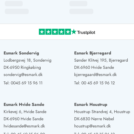
Esmark Sondervig
Esmark Bjerregard
Lodbergsvej 18, Sondervig
Sønder Klitvej 195, Bjerregard
DK-6950 Ringkøbing
DK-6960 Hvide Sande
sondervig@esmark.dk
bjerregaard@esmark.dk
Tel:
0045 69 15 96 11
Tel:
00 45 69 15 96 12
Esmark Hvide Sande
Esmark Houstrup
Kirkevej 6, Hvide Sande
Houstrup Strandvej 4, Houstrup
DK-6960 Hvide Sande
DK-6830 Nørre Nebel
hvidesande@esmark.dk
houstrup@esmark.dk