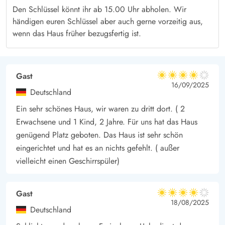
Hier könnt Ihr sich ordentlich durchpusten lassen, Ruhe finden
Den Schlüssel könnt ihr ab 15.00 Uhr abholen. Wir
und die Batterien wieder aufladen. Das Haus ist ein perfekter
händigen euren Schlüssel aber auch gerne vorzeitig aus,
Ausgangspunkt für kleine Ausflüge in die westjütländische
wenn das Haus früher bezugsfertig ist.
Umgebung. Von hier ist es nur eine kurze Autofahrt nach z.B.
Bork Vikingehavn
oder das Fiskeriet Hus in
Hvide Sande
.
Gast
4 von 5
4 von 5
4 out of 5
16/09/2025
Deutschland
Ein sehr schönes Haus, wir waren zu dritt dort. ( 2
Erwachsene und 1 Kind, 2 Jahre. Für uns hat das Haus
genügend Platz geboten. Das Haus ist sehr schön
eingerichtet und hat es an nichts gefehlt. ( außer
vielleicht einen Geschirrspüler)
Gast
4 von 5
4 von 5
4 out of 5
18/08/2025
Deutschland