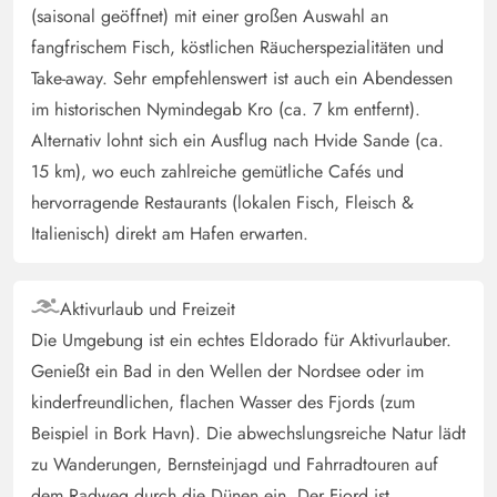
(saisonal geöffnet) mit einer großen Auswahl an
Gast
5 von 5
fangfrischem Fisch, köstlichen Räucherspezialitäten und
5 von 5
5 out of 5
15/03/2025
Deutschland
Take-away. Sehr empfehlenswert ist auch ein Abendessen
Das Ferienhaus hat eine schön ruhige Lage, es ist sehr
im historischen Nymindegab Kro (ca. 7 km entfernt).
großflächig aufgeteilt. Die Schlafzimmer sind je mit
Alternativ lohnt sich ein Ausflug nach Hvide Sande (ca.
einem Flur und nebenliegenden Bad verbaut, was sehr
15 km), wo euch zahlreiche gemütliche Cafés und
praktisch ist. Der Wohnbereich ist hell und wärmt sich
hervorragende Restaurants (lokalen Fisch, Fleisch &
bereits bei kleiner Heizungseinstellung und Sonnenlicht
Italienisch) direkt am Hafen erwarten.
bereits schön auf. Den Rest kann man mit dem Kamin
heizen, wobei dieser nicht sehr viel Wärme in den
gesamten Raum abgibt - dafür ist dieser vermutlich
Aktivurlaub und Freizeit
einfach zu gross. Die Fernseher selbst haben keine HDMI
Die Umgebung ist ein echtes Eldorado für Aktivurlauber.
Anschlüsse, stattdessen USB Anschlüsse um eigene
Genießt ein Bad in den Wellen der Nordsee oder im
Konsolen anzuschließen. Eine Wii und PS1 sind im
kinderfreundlichen, flachen Wasser des Fjords (zum
Spielzimmer vorhaben. Um dort hin kommen, muss man
Beispiel in Bork Havn). Die abwechslungsreiche Natur lädt
über die Terrasse in den Nebenraum gehen - dieser ist
zu Wanderungen, Bernsteinjagd und Fahrradtouren auf
nicht durch eine Tür mit dem Hauptgebäude verbunden.
dem Radweg durch die Dünen ein. Der Fjord ist