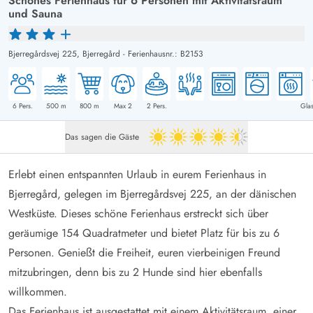
Schönes Ferienhaus für 6 Personen mit Aktivitätsraum
und Sauna
Bjerregårdsvej 225,
Bjerregård
-
Ferienhausnr.: B2153
6
Pers.
500
m
800
m
Max 2
2
Pers.
Glas
Das sagen die Gäste
4.5 von 5
Erlebt einen entspannten Urlaub in eurem Ferienhaus in
Bjerregård, gelegen im Bjerregårdsvej 225, an der dänischen
Westküste. Dieses schöne Ferienhaus erstreckt sich über
geräumige 154 Quadratmeter und bietet Platz für bis zu 6
Personen. Genießt die Freiheit, euren vierbeinigen Freund
mitzubringen, denn bis zu 2 Hunde sind hier ebenfalls
willkommen.
Das Ferienhaus ist ausgestattet mit einem Aktivitätsraum, einer