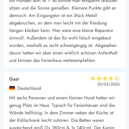
mit Hunden dort ist – so konnte man entspannt draußen
sitzen und die Sonne genießen. Kleinere Punkte gibt es
dennoch: Am Eingangstor ist ein Stück Metall
abgebrochen, an dem man leicht mit der Kleidung
hängen bleiben kann. Hier wäre eine kleine Reparatur
sinnvoll. Außerdem ist das Tor wohl falsch eingebaut
worden, weshalb es recht schwergängig ist. Abgesehen
davon hatten wir aber einen wirklich schönen Aufenthalt
und können das Ferienhaus weiterempfehlen.
Gast
4.5 von 5
4.5 von 5
4.5 out of 5
30/03/2026
Deutschland
Mit sechs Personen und einem kleinen Hund hatten wir
genug Platz im Haus. Typisch für Ferienhäuser sind die
Wände hellhörig. In dem Zimmer neben der Küche ist
der Kühlschrank leicht zuhören. Die Betten waren
ausreichend groß (2x 180cm & 1x 140cm). Der Kamin