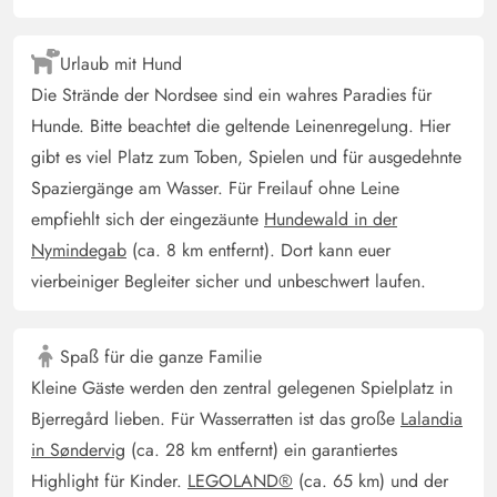
Lars Kohnen
4 von 5
Urlaub mit Hund
4 von 5
4 out of 5
28/10/2024
Deutschland
Die Strände der Nordsee sind ein wahres Paradies für
Das Haus hat eine sehr gute Raumaufteilung mit einem
Hunde. Bitte beachtet die geltende Leinenregelung. Hier
schönen großen Kühlschrank mit großem Gefrierfach
gibt es viel Platz zum Toben, Spielen und für ausgedehnte
und auch sonst ist alles vorhanden was man für einen
Spaziergänge am Wasser. Für Freilauf ohne Leine
entspannten Urlaub benötigt. Besonders ist das Extra
empfiehlt sich der eingezäunte
Hundewald in der
Spielzimmer mit Billard, Kicker, Dart, Wii und einer
Nymindegab
(ca. 8 km entfernt). Dort kann euer
PlayStation. Da es ein separater Raum ist stört man
vierbeiniger Begleiter sicher und unbeschwert laufen.
keinen wenn man dort spielt was super für die Kinder ist.
Spaß für die ganze Familie
Gast
5 von 5
5 von 5
5 out of 5
23/09/2024
Kleine Gäste werden den zentral gelegenen Spielplatz in
Deutschland
Bjerregård lieben. Für Wasserratten ist das große
Lalandia
Super schönes Ferienhaus für Leute die die Ruhe
in Søndervig
(ca. 28 km entfernt) ein garantiertes
genießen möchten. Der Strand ist gut zu erreichen. Und
Highlight für Kinder.
LEGOLAND®
(ca. 65 km) und der
auch einkaufen ohne Auto ist kein Problem. Waren