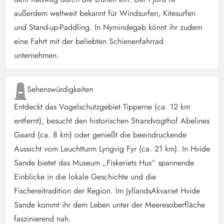
Darin befindet sich ein Billardtisch, mit 3
außerdem weltweit bekannt für Windsurfen, Kitesurfen
Längenverstellbaren Schlägern, ein Tischkicker und eine
und Stand-up-Paddling. In Nymindegab könnt ihr zudem
Dart Scheibe. Dieser Raum ist sehr kalt und heizt sich nur
eine Fahrt mit der beliebten Schienenfahrrad
langsam auf. Die Küche hat alles was man braucht, der
unternehmen.
Kühlschrank ist gross und bietet somit sehr viel Platz. Die
mittige Küchentheke mit den Herdplatten und den Bar
Stühlen lädt dazu ein dort direkt zu essen. Der Whirlpool
Sehenswürdigkeiten
braucht einige Zeit mit der voll hnd aufgeheizt ist. Man
Entdeckt das Vogelschutzgebiet Tipperne (ca. 12 km
braucht etwa die selbe Zeit zum Strand wie auch zu dem
entfernt), besucht den historischen Strandvogthof Abelines
kleinen Einkaufsladen. Es ist eine schönes Haus um ein
Gaard (ca. 8 km) oder genießt die beeindruckende
laar Tage abzuschalten und sich gemütlich vom Alltag zu
erholen!
Aussicht vom Leuchtturm Lyngvig Fyr (ca. 21 km). In Hvide
Sande bietet das Museum „Fiskeriets Hus“ spannende
Einblicke in die lokale Geschichte und die
Wiebke Brummer
4.5 von 5
4.5 von 5
4.5 out of 5
02/11/2024
Fischereitradition der Region. Im JyllandsAkvariet Hvide
Deutschland
Sande kommt ihr dem Leben unter der Meeresoberfläche
Schönes großes Haus mit leichten Abzüge in der B-Note.
faszinierend nah.