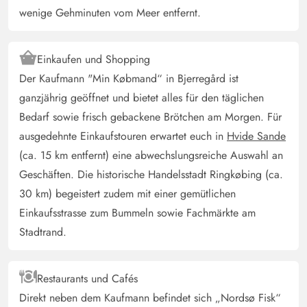
wenige Gehminuten vom Meer entfernt.
Jens Baum
4 von 5
4 von 5
4 out of 5
28/04/2025
Deutschland
Einkaufen und Shopping
geräumiges Haus, mit guten Betten , hat alles was man
Der Kaufmann "Min Købmand“ in Bjerregård ist
braucht und wie beschrieben leichte Verbesserungen
ganzjährig geöffnet und bietet alles für den täglichen
sind immer möglich
Bedarf sowie frisch gebackene Brötchen am Morgen. Für
ausgedehnte Einkaufstouren erwartet euch in
Hvide Sande
Tanja Moeller
3.5 von 5
(ca. 15 km entfernt) eine abwechslungsreiche Auswahl an
3.5 von 5
3.5 out of 5
19/04/2025
Deutschland
Geschäften. Die historische Handelsstadt Ringkøbing (ca.
30 km) begeistert zudem mit einer gemütlichen
Ruhiges Ferienhaus, mittlerer Ausstattung mit einem
leichten Renovierungsstau( Küche, Terrasse) Der
Einkaufsstrasse zum Bummeln sowie Fachmärkte am
Aktivitätraum als extra ist sehr schön, jedoch ist die
Stadtrand.
Lagerung von Gartenmöbeln und Polstern eher
ungemütlich. Der Wohnbereich (Wohnzimmer,
Restaurants und Cafés
Esszimmer, Küche) ist sehr geräumig.
Direkt neben dem Kaufmann befindet sich „Nordsø Fisk“