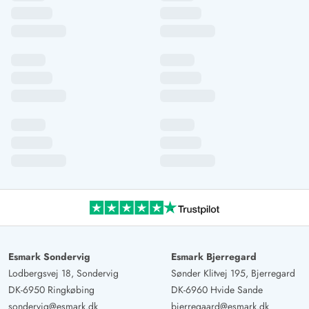
hat für 6 Personen eine angenehme Größe. Es war alles
stimmig und wir haben uns sehr wohlgefühlt.
Esmark Sondervig
Esmark Bjerregard
Lodbergsvej 18, Sondervig
Sønder Klitvej 195, Bjerregard
DK-6950 Ringkøbing
DK-6960 Hvide Sande
sondervig@esmark.dk
bjerregaard@esmark.dk