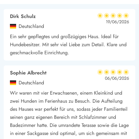
Mit nur 800 Metern Entfernung zum nächsten Kaufmann könnt
Dirk Schulz
ihr eure Vorräte bequem auffüllen und regionale Produkte
5 von 5
5 von 5
5 out of 5
19/06/2026
entdecken. Bjerregård verbindet naturnahe Erholung und
Deutschland
praktischen Komfort – der perfekte Mix für einen schönen
Ein sehr gepflegtes und großzügiges Haus. Ideal für
Urlaub.
Hundebesitzer. Mit sehr viel Liebe zum Detail. Klare und
geschmackvolle Einrichtung.
Sophie Albrecht
5 von 5
5 von 5
5 out of 5
06/06/2026
Deutschland
Wir waren mit vier Erwachsenen, einem Kleinkind und
zwei Hunden im Ferienhaus zu Besuch. Die Aufteilung
des Hauses war perfekt für uns, sodass jeder Familienteil
seinen ganz eigenen Bereich mit Schlafzimmer und
Badezimmer hatte. Die umrandete Terasse sowie die Lage
in einer Sackgasse sind optimal, um sich gemeinsam mit