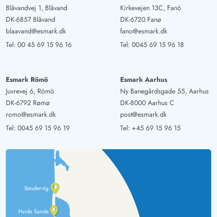
Blåvandvej 1, Blåvand
Kirkevejen 13C, Fanö
DK-6857 Blåvand
DK-6720 Fanø
blaavand@esmark.dk
fano@esmark.dk
Tel:
00 45 69 15 96 16
Tel:
0045 69 15 96 18
Esmark Römö
Esmark Aarhus
Juvrevej 6, Römö
Ny Banegårdsgade 55, Aarhus
DK-6792 Rømø
DK-8000 Aarhus C
romo@esmark.dk
post@esmark.dk
Tel:
0045 69 15 96 19
Tel:
+45 69 15 96 15