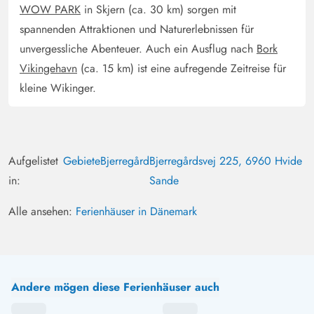
WOW PARK
in Skjern (ca. 30 km) sorgen mit
rundum zufrieden.
spannenden Attraktionen und Naturerlebnissen für
unvergessliche Abenteuer. Auch ein Ausflug nach
Bork
Falk Wohllebe
Vikingehavn
(ca. 15 km) ist eine aufregende Zeitreise für
4.5 von 5
4.5 von 5
4.5 out of 5
10/08/2024
Deutschland
kleine Wikinger.
Sehr schönes großes geräumiges Haus. Gut aufgeteilt
mit zwei getrennten Bädern. Umzäunung der Terrasse
super für Kleine Kinder oder Hunde. Alle können sich
Aufgelistet
Gebiete
Bjerregård
Bjerregårdsvej 225, 6960 Hvide
frei bewegen sehr entspannt
in:
Sande
Gast
Alle ansehen:
Ferienhäuser in Dänemark
4.5 von 5
4.5 von 5
4.5 out of 5
07/08/2024
Deutschland
Das Ferienhaus liegt in strandnähe in einer kleinen
Seitenstraße. Trotz der Nähe zu den nächsten
Andere mögen diese Ferienhäuser auch
angrenzenden Ferienhäusern gab es keine
Lärmbelästigungen - es war angenehm ruhig. Das Haus