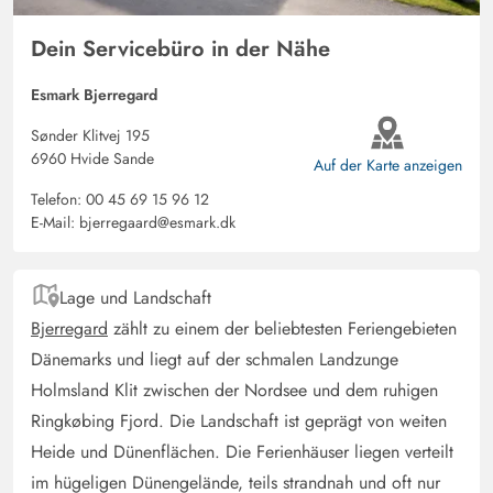
ist kann man wunderbar Hunde oder Kinder mitnehmen.
Dadurch, dass der Aktivitätenraum abgetrennt vom Rest
Dein Servicebüro in der Nähe
des Hauses ist wird man nicht vom Lärm gestört, wenn
man gemütlich auf der Couch entspannt. In der großen
Esmark Bjerregard
offenen Küche ist alles vorhanden was man braucht. Im
Sønder Klitvej 195
amerikanischen Kühlschrank mit Gefrierschrank bekommt
6960 Hvide Sande
Auf der Karte anzeigen
man ohne Probleme alle Lebensmittel und Getränke
Telefon:
00 45 69 15 96 12
unter. Je nachdem wo die Sonne gerade steht kann man
E-Mail:
bjerregaard@esmark.dk
2 große Terassen nutzen, die aber miteinander
verbunden sind. Saune und Whirlpool sind ebenfalls mit
mehreren problemlos zu benutzen.
Lage und Landschaft
Bjerregard
zählt zu einem der beliebtesten Feriengebieten
Dänemarks und liegt auf der schmalen Landzunge
Stefan Unrath
5 von 5
5 von 5
5 out of 5
22/06/2025
Holmsland Klit zwischen der Nordsee und dem ruhigen
Deutschland
Ringkøbing Fjord. Die Landschaft ist geprägt von weiten
Tolles Ferienhaus. Sehr geräumige Zimmer und schön
Heide und Dünenflächen. Die Ferienhäuser liegen verteilt
eingerichtet. Wir würden es wieder Buchen.
im hügeligen Dünengelände, teils strandnah und oft nur