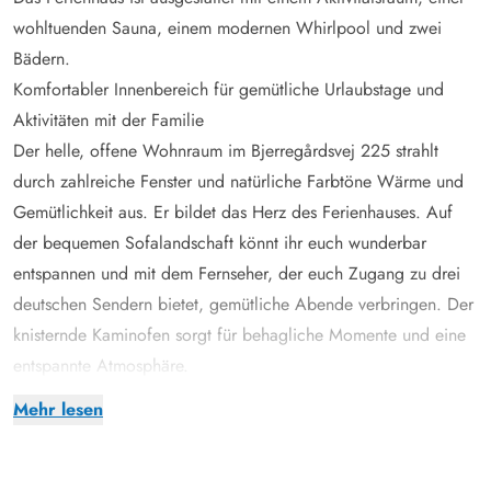
wohltuenden Sauna, einem modernen Whirlpool und zwei
Bädern.
Komfortabler Innenbereich für gemütliche Urlaubstage und
Aktivitäten mit der Familie
Der helle, offene Wohnraum im Bjerregårdsvej 225 strahlt
durch zahlreiche Fenster und natürliche Farbtöne Wärme und
Gemütlichkeit aus. Er bildet das Herz des Ferienhauses. Auf
der bequemen Sofalandschaft könnt ihr euch wunderbar
entspannen und mit dem Fernseher, der euch Zugang zu drei
deutschen Sendern bietet, gemütliche Abende verbringen. Der
knisternde Kaminofen sorgt für behagliche Momente und eine
entspannte Atmosphäre.
Die offene, moderne Küche mit Kochinsel, Spülmaschine und
Mehr lesen
einem amerikanischen Kühlschrank lädt zum gemeinsamen
Kochen ein. Für etwas mehr Aktion gibt es einen
Aktivitätsraum, der über den Außenbereich zugänglich ist.