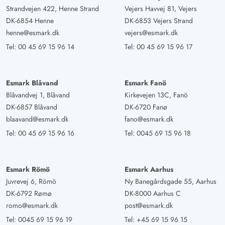
Strandvejen 422, Henne Strand
Vejers Havvej 81, Vejers
DK-6854 Henne
DK-6853 Vejers Strand
henne@esmark.dk
vejers@esmark.dk
Tel:
00 45 69 15 96 14
Tel:
00 45 69 15 96 17
Esmark Blåvand
Esmark Fanö
Blåvandvej 1, Blåvand
Kirkevejen 13C, Fanö
DK-6857 Blåvand
DK-6720 Fanø
blaavand@esmark.dk
fano@esmark.dk
Tel:
00 45 69 15 96 16
Tel:
0045 69 15 96 18
Esmark Römö
Esmark Aarhus
Juvrevej 6, Römö
Ny Banegårdsgade 55, Aarhus
DK-6792 Rømø
DK-8000 Aarhus C
romo@esmark.dk
post@esmark.dk
Tel:
0045 69 15 96 19
Tel:
+45 69 15 96 15