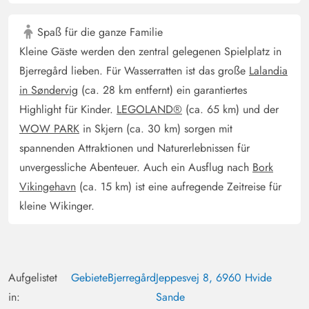
Spaß für die ganze Familie
Andrea Baumgart
5 von 5
5 von 5
5 out of 5
27/10/2024
Kleine Gäste werden den zentral gelegenen Spielplatz in
Deutschland
Bjerregård lieben. Für Wasserratten ist das große
Lalandia
Ein sehr gemütliches und komfortables Ferienhaus in
in Søndervig
(ca. 28 km entfernt) ein garantiertes
traumhafter Lage . Wer die Ruhe und die Natur liebt,
Highlight für Kinder.
LEGOLAND®
(ca. 65 km) und der
kann hier absolute Entspannung finden. Mit Blick auf den
WOW PARK
in Skjern (ca. 30 km) sorgen mit
Fjord und der tollen überdachten Terasse steht einem
spannenden Attraktionen und Naturerlebnissen für
erholsamen Urlaub nichts im Wege . Das Haus bietet
unvergessliche Abenteuer. Auch ein Ausflug nach
Bork
alles was man benötigt und ist liebevoll eingerichtet. Wir
Vikingehavn
(ca. 15 km) ist eine aufregende Zeitreise für
haben dieses Haus jetzt zweimal hinterlassen gebucht
kleine Wikinger.
und würden es sofort wieder tun .
Birgitt Subey
4.5 von 5
4.5 von 5
4.5 out of 5
08/10/2024
Deutschland
Aufgelistet
Gebiete
Bjerregård
Jeppesvej 8, 6960 Hvide
in:
Sande
Das Ferienhaus schon zum 2.ten mal gebucht...die