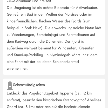
nehmen. 50m Entfernung der Rigkøbin Fjord und ca 1,5
Aktivurlaub und Freizeit
km der Strand. Das Haus ist ruhig gelegen und hat einen
Die Umgebung ist ein echtes Eldorado für Aktivurlauber.
schönen Ausblick von der Terrasse. Zu Fuß ca 20 min
Genießt ein Bad in den Wellen der Nordsee oder im
zum Esmark Büro & Supermarkt (5 Minuten mit dem
kinderfreundlichen, flachen Wasser des Fjords (zum
Auto), da 20 Minuten Autofahrt nach Hvide Sande. Für
Beispiel in Bork Havn). Die abwechslungsreiche Natur lädt
uns einfach perfekt
zu Wanderungen, Bernsteinjagd und Fahrradtouren auf
dem Radweg durch die Dünen ein. Der Fjord ist
Axel Tönsmann
außerdem weltweit bekannt für Windsurfen, Kitesurfen
4.5 von 5
4.5 von 5
4.5 out of 5
13/04/2025
und Stand-up-Paddling. In Nymindegab könnt ihr zudem
Deutschland
eine Fahrt mit der beliebten Schienenfahrrad
Es ist ein tolles Haus, welches wir nicht das erste Mal,
unternehmen.
auch nicht das letzte Mal gebucht haben. Es ist alles
vorhanden, und von Jahr zu Jahr verändert sich was. Toll
die geschlossene, zum Teil überdachte Terrasse, ideal für
Sehenswürdigkeiten
Hunde.
Entdeckt das Vogelschutzgebiet Tipperne (ca. 12 km
entfernt), besucht den historischen Strandvogthof Abelines
Bettina Peiffer
4.5 von 5
Gaard (ca. 8 km) oder genießt die beeindruckende