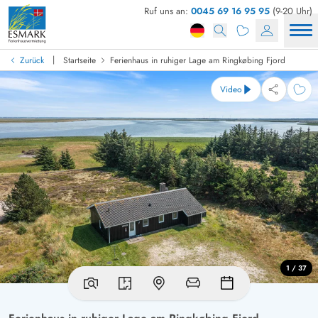
Ruf uns an:
0045 69 16 95 95
(9-20 Uhr)
|
Zurück
Startseite
Ferienhaus in ruhiger Lage am Ringkøbing Fjord
Video
1 / 37