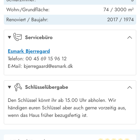
Fjords, während ihr bei einem kühlen Glas Wein den Abend
Fußboden: Teppich - Schlafzimmer
Ja
Wohn-/Grundfläche:
74 / 3000 m²
ausklingen lasst. Die Kinder und eure Hunde können
Radio
Ja
währenddessen im großen Garten um die Wette toben.
Renoviert /
Baujahr:
2017 /
1974
Satellitenschüssel (deutsche Kanäle)
Ja
Servicebüro
Esmark Bjerregard
Telefon: 00 45 69 15 96 12
E-Mail: bjerregaard@esmark.dk
Schlüsselübergabe
Den Schlüssel könnt ihr ab 15.00 Uhr abholen. Wir
händigen euren Schlüssel aber auch gerne vorzeitig aus,
wenn das Haus früher bezugsfertig ist.