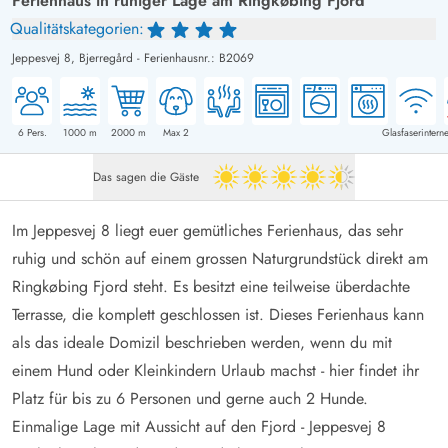
Ferienhaus in ruhiger Lage am Ringkøbing Fjord
Qualitätskategorien:
Jeppesvej 8,
Bjerregård
-
Ferienhausnr.: B2069
6
Pers.
1000
m
2000
m
Max 2
Glasfaserinterne
Das sagen die Gäste
4.5 von 5
Im Jeppesvej 8 liegt euer gemütliches Ferienhaus, das sehr
ruhig und schön auf einem grossen Naturgrundstück direkt am
Ringkøbing Fjord steht. Es besitzt eine teilweise überdachte
Terrasse, die komplett geschlossen ist. Dieses Ferienhaus kann
als das ideale Domizil beschrieben werden, wenn du mit
einem Hund oder Kleinkindern Urlaub machst - hier findet ihr
Platz für bis zu 6 Personen und gerne auch 2 Hunde.
Einmalige Lage mit Aussicht auf den Fjord - Jeppesvej 8