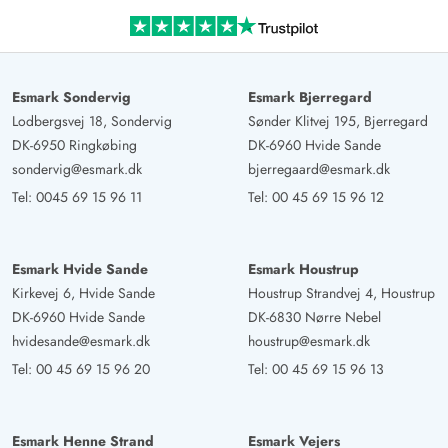
Ein sehr schönes Ferienhaus mit einem phantastischen
Blick über den Fjord. Die Sonnenaufgänge unbezahlbar.
Esmark Sondervig
Esmark Bjerregard
Lodbergsvej 18, Sondervig
Sønder Klitvej 195, Bjerregard
DK-6950 Ringkøbing
DK-6960 Hvide Sande
sondervig@esmark.dk
bjerregaard@esmark.dk
Tel:
0045 69 15 96 11
Tel:
00 45 69 15 96 12
Esmark Hvide Sande
Esmark Houstrup
Kirkevej 6, Hvide Sande
Houstrup Strandvej 4, Houstrup
DK-6960 Hvide Sande
DK-6830 Nørre Nebel
hvidesande@esmark.dk
houstrup@esmark.dk
Tel:
00 45 69 15 96 20
Tel:
00 45 69 15 96 13
Esmark Henne Strand
Esmark Vejers