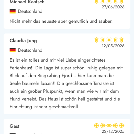
Michael Kaatsch
5 von 5
5 von 5
5 out of 5
27/06/2026
Deutschland
Nicht mehr das neueste aber gemütlich und sauber.
Claudia Jung
5 von 5
5 von 5
5 out of 5
12/05/2026
Deutschland
Es ist ein tolles und mit viel Liebe eingerichtetes
Ferienhaus!! Die Lage ist super schön, ruhig gelegen mit
Blick auf den Ringkøbing Fjord… hier kann man die
Seele baumeln lassen!! Die geschlossene Terrasse ist
auch ein großer Pluspunkt, wenn man wie wir mit dem
Hund verreist. Das Haus ist schön hell gestaltet und die
Einrichtung ist sehr geschmackvoll.
Gast
5 von 5
5 von 5
5 out of 5
22/12/2025