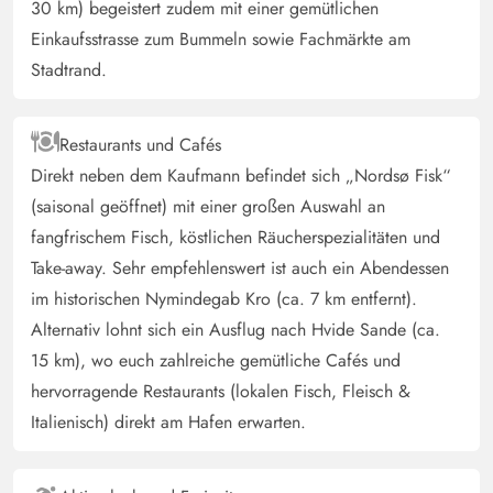
4 von 5
30 km) begeistert zudem mit einer gemütlichen
4 von 5
4 out of 5
02/05/2025
Deutschland
Einkaufsstrasse zum Bummeln sowie Fachmärkte am
Ein schönes Haus mit toller Aussicht, in absolut ruhiger
Stadtrand.
Lage. Allerdings ist das Haus etwas in die Jahre
gekommen und sollte besonders im Bad und in der
Restaurants und Cafés
Sauna ein paar Schönheitsreparaturen gemacht werden
Direkt neben dem Kaufmann befindet sich „Nordsø Fisk“
(saisonal geöffnet) mit einer großen Auswahl an
Gast
3.5 von 5
fangfrischem Fisch, köstlichen Räucherspezialitäten und
3.5 von 5
3.5 out of 5
20/04/2025
Deutschland
Take-away. Sehr empfehlenswert ist auch ein Abendessen
Schönes Haus mit tollen Ausblick.
im historischen Nymindegab Kro (ca. 7 km entfernt).
Alternativ lohnt sich ein Ausflug nach Hvide Sande (ca.
15 km), wo euch zahlreiche gemütliche Cafés und
Gast
5 von 5
5 von 5
5 out of 5
14/04/2025
hervorragende Restaurants (lokalen Fisch, Fleisch &
Deutschland
Italienisch) direkt am Hafen erwarten.
Ich liebe dieses Haus, deshalb sind wir auch schon zum
2 Nal hier und ich würde auch kein anderes mehr