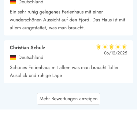
Deutschland
Ein sehr ruhig gelegenes Ferienhaus mit einer
wunderschönen Aussicht auf den Fjord. Das Haus ist mit
allem ausgestattet, was man braucht.
Christian Schulz
5 von 5
5 von 5
5 out of 5
06/12/2025
Deutschland
Schönes Ferienhaus mit allem was man braucht Toller
Ausblick und ruhige Lage
Gast
5 von 5
Mehr Bewertungen anzeigen
5 von 5
5 out of 5
28/11/2025
Deutschland
Ein superschönes Ferienhaus in einer perfekten Lage.
Gast