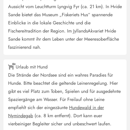
4.5 von 5
4.5 out of 5
14/12/2024
Deutschland
Aussicht vom Leuchtturm Lyngvig Fyr (ca. 21 km). In Hvide
Es war alles sehr schön. Badezimmer/Dusche etwas
Sande bietet das Museum „Fiskeriets Hus“ spannende
veraltet aber okay. Die Küche ist sehr modern, man hat
Einblicke in die lokale Geschichte und die
alles was man braucht. Ausreichend Geschirr und
Fischereitradition der Region. Im JyllandsAkvariet Hvide
Besteck. Sauna sehr gut (wird heiß). Fön vorhanden. Wir
Sande kommt ihr dem Leben unter der Meeresoberfläche
haben uns sehr wohl gefühlt und kommen bestimmt
faszinierend nah.
wieder.
Urlaub mit Hund
Martina Stenger
4.5 von 5
Die Strände der Nordsee sind ein wahres Paradies für
4.5 von 5
4.5 out of 5
02/12/2024
Deutschland
Hunde. Bitte beachtet die geltende Leinenregelung. Hier
Das Haus hat eine fantastische Sicht auf den Fjord.Der
gibt es viel Platz zum Toben, Spielen und für ausgedehnte
Sternenhimmel ist gigantisch und die Schwäne haben
Spaziergänge am Wasser. Für Freilauf ohne Leine
das mit ihrem Gesang untermalt. Das Haus hat eine gute
empfiehlt sich der eingezäunte
Hundewald in der
Raumaufteilung, ist mit ausreichend Geschirr
Nymindegab
(ca. 8 km entfernt). Dort kann euer
ausgestattet. Wir haben in den Betten gut geschlafen.
vierbeiniger Begleiter sicher und unbeschwert laufen.
Dieses Haus würden wir Jederzeit wieder buchen.