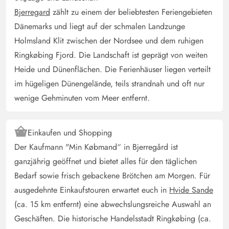
ausgestattet. Im Großen und Ganzen ist alles da, was
Bjerregard
zählt zu einem der beliebtesten Feriengebieten
man braucht. Leider fehlten uns Polster auf den
Dänemarks und liegt auf der schmalen Landzunge
Esstischstühlen. Das Haus ist ja erst seit diesem Jahr ein
Holmsland Klit zwischen der Nordsee und dem ruhigen
Nichtraucherhaus. Leider ist noch immer ein kleiner
Ringkøbing Fjord. Die Landschaft ist geprägt von weiten
Rauchgeruch vorhanden, den allerdings nur ich
Heide und Dünenflächen. Die Ferienhäuser liegen verteilt
wahrgenommen habe. Ein neuer Anstrich wäre da
im hügeligen Dünengelände, teils strandnah und oft nur
sicherlich hilfreich.
wenige Gehminuten vom Meer entfernt.
Gast
5 von 5
5 von 5
5 out of 5
17/05/2025
Einkaufen und Shopping
Deutschland
Der Kaufmann "Min Købmand“ in Bjerregård ist
Würde ich ja gern machen...aber...dann gibt es noch
ganzjährig geöffnet und bietet alles für den täglichen
mehr Interessenten...und es wird für uns immer
Bedarf sowie frisch gebackene Brötchen am Morgen. Für
schwieriger einen Termin zu bekommen...sorry...aber da
ausgedehnte Einkaufstouren erwartet euch in
Hvide Sande
muss ich egoistisch sein
(ca. 15 km entfernt) eine abwechslungsreiche Auswahl an
Geschäften. Die historische Handelsstadt Ringkøbing (ca.
Bettina Goßler-Rudolph