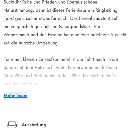
Sucht ihr Ruhe und Frieden und überaus schöne
Naturstimmung, dann ist dieses Ferienhaus am Ringkøbing
Fjord ganz sicher etwas für euch. Das Ferienhaus steht auf
einem gänzlich geschützten Naturgrundstück. Vom
Wohnzimmer und der Terrasse hat man eine prächtige Aussicht
auf die hübsche Umgebung.
Für einen kleinen Einkaufsbummel ist die Fahrt nach Hvide
Sande mit dem Auto nicht weit - hier erwarten euch kleine
Geschäfte und Restaurants in der Nähe des Fischereihafens
und der Schleuse.
Gemütliches Ferienhaus mit Kaminofen und Sauna
Mehr lesen
Euer Ferienhaus ist für bis zu 6 Personen eingerichtet und
bietet euch 3 Schlafzimmer, von den 2 mit Doppelbetten und 1
mit zwei Einzelbetten eingerichtet sind. Sämtliche Betten sind
mit Federkernmatratzen ausgestattet.
Ausstattung